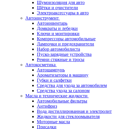
Шумоизоляция для авто
Щётки и очистители
Электроаксессуары в авто
Автоинструмент
Автоинвентарь
Домкраты и лебедки
Ключи и монтировки
Компрессоры автомобильные
Лампочки и предохранители
Набор автомобилиста
Пуско-зарядные устройства
Ремни стяжные и тросы
Автокосметика
Автошампунь
Ароматизаторы в машину
Губки и салфетки
Средства для ухода за автомобилем
Средства ухода за салоном
Масла и технические жидкости
Автомобильные фильтры
Антифриз
Вода дистиллированная и электролит
Жидкости для стеклоомывателя
Моторные масла
Присадки