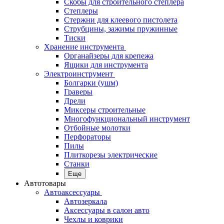
Скобы для строительного степлера
Степлеры
Стержни для клеевого пистолета
Струбцины, зажимы пружинные
Тиски
Хранение инструмента
Органайзеры для крепежа
Ящики для инструмента
Электроинструмент
Болгарки (ушм)
Граверы
Дрели
Миксеры строительные
Многофункциональный инструмент
Отбойные молотки
Перфораторы
Пилы
Плиткорезы электрические
Станки
Еще
Автотовары
Автоаксессуары
Автозеркала
Аксессуары в салон авто
Чехлы и коврики