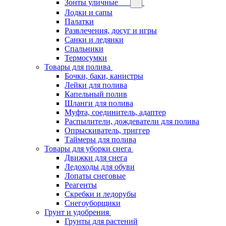
Зонты уличные
Лодки и сапы
Палатки
Развлечения, досуг и игры
Санки и ледянки
Спальники
Термосумки
Товары для полива
Бочки, баки, канистры
Лейки для полива
Капельный полив
Шланги для полива
Муфта, соединитель, адаптер
Распылители, дождеватели для полива
Опрыскиватель, триггер
Таймеры для полива
Товары для уборки снега
Движки для снега
Ледоходы для обуви
Лопаты снеговые
Реагенты
Скребки и ледорубы
Снегоуборщики
Грунт и удобрения
Грунты для растений