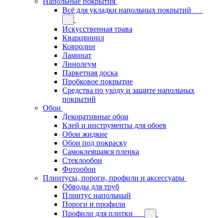
Напольные покрытия
Всё для укладки напольных покрытий
Искусственная трава
Кварцвинил
Ковролин
Ламинат
Линолеум
Паркетная доска
Пробковое покрытие
Средства по уходу и защите напольных
покрытий
Обои
Декоративные обои
Клей и инструменты для обоев
Обои жидкие
Обои под покраску
Самоклеящаяся пленка
Стеклообои
Фотообои
Плинтусы, пороги, профили и аксессуары
Обводы для труб
Плинтус напольный
Пороги и профили
Профили для плитки