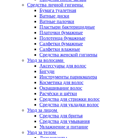
Средства личной гигиены
Бумага туалетная
Ватные диски
Ватные палочки
Пластыри бактерицидные
Платочки бумажные
Полотенца бумажные
Салфетки бумажные
Салфетки влажные
Средства женской гигиены
Уход за волосами
Аксессуары для волос
Бигуди
Инструменты парикмахера
Косметика для волос
Окрашивание волос
Расчёски и щётки
Средства для стрижки волос
Средства для укладки волос
Уход за лицом
Средства для бритья
Средства для умывания
Увлажнение и питание
Уход за телом
Дезодоранты