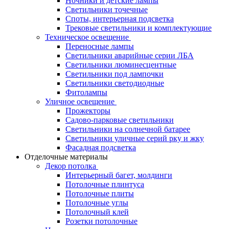
Ночники и детские лампы
Светильники точечные
Споты, интерьерная подсветка
Трековые светильники и комплектующие
Техническое освещение
Переносные лампы
Светильники аварийные серии ЛБА
Светильники люминесцентные
Светильники под лампочки
Светильники светодиодные
Фитолампы
Уличное освещение
Прожекторы
Садово-парковые светильники
Светильники на солнечной батарее
Светильники уличные серий рку и жку
Фасадная подсветка
Отделочные материалы
Декор потолка
Интерьерный багет, молдинги
Потолочные плинтуса
Потолочные плиты
Потолочные углы
Потолочный клей
Розетки потолочные