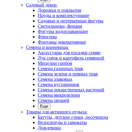
Садовый декор
Дорожки и покрытия
Пруды и комплектующие
Садовые и интерьерные фигуры
Светильники, фонари
Фигуры водоплавающие
Флюгеры
Фонтаны декоративные
Семена и корневища
Аксессуары для посадки семян
Лук севок и картофель семянной
Мицелии грибов
Семена газонных трав
Семена зелени и пряных трав
Семена злаковых
Семена кустарников
Семена лекарственных растений
Семена микрозелени
Семена овощей
Еще
Товары для активного отдыха
Батуты, детские горки, песочницы
Велосипеды и самокаты
Дождевики