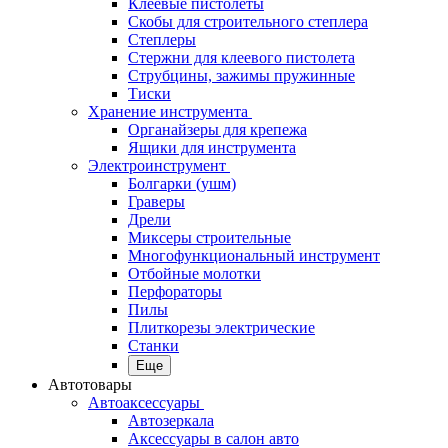
Клеевые пистолеты
Скобы для строительного степлера
Степлеры
Стержни для клеевого пистолета
Струбцины, зажимы пружинные
Тиски
Хранение инструмента
Органайзеры для крепежа
Ящики для инструмента
Электроинструмент
Болгарки (ушм)
Граверы
Дрели
Миксеры строительные
Многофункциональный инструмент
Отбойные молотки
Перфораторы
Пилы
Плиткорезы электрические
Станки
Еще
Автотовары
Автоаксессуары
Автозеркала
Аксессуары в салон авто