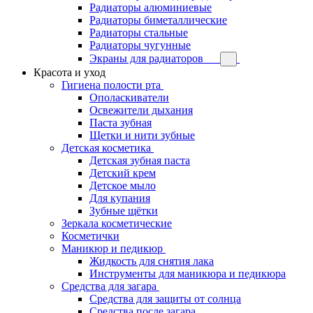
Радиаторы алюминиевые
Радиаторы биметаллические
Радиаторы стальные
Радиаторы чугунные
Экраны для радиаторов
Красота и уход
Гигиена полости рта
Ополаскиватели
Освежители дыхания
Паста зубная
Щетки и нити зубные
Детская косметика
Детская зубная паста
Детский крем
Детское мыло
Для купания
Зубные щётки
Зеркала косметические
Косметички
Маникюр и педикюр
Жидкость для снятия лака
Инструменты для маникюра и педикюра
Средства для загара
Средства для защиты от солнца
Средства после загара