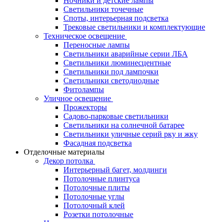
Ночники и детские лампы
Светильники точечные
Споты, интерьерная подсветка
Трековые светильники и комплектующие
Техническое освещение
Переносные лампы
Светильники аварийные серии ЛБА
Светильники люминесцентные
Светильники под лампочки
Светильники светодиодные
Фитолампы
Уличное освещение
Прожекторы
Садово-парковые светильники
Светильники на солнечной батарее
Светильники уличные серий рку и жку
Фасадная подсветка
Отделочные материалы
Декор потолка
Интерьерный багет, молдинги
Потолочные плинтуса
Потолочные плиты
Потолочные углы
Потолочный клей
Розетки потолочные