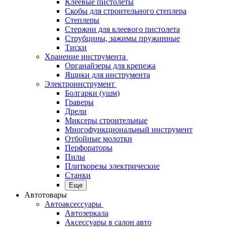
Клеевые пистолеты
Скобы для строительного степлера
Степлеры
Стержни для клеевого пистолета
Струбцины, зажимы пружинные
Тиски
Хранение инструмента
Органайзеры для крепежа
Ящики для инструмента
Электроинструмент
Болгарки (ушм)
Граверы
Дрели
Миксеры строительные
Многофункциональный инструмент
Отбойные молотки
Перфораторы
Пилы
Плиткорезы электрические
Станки
Еще
Автотовары
Автоаксессуары
Автозеркала
Аксессуары в салон авто