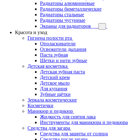
Радиаторы алюминиевые
Радиаторы биметаллические
Радиаторы стальные
Радиаторы чугунные
Экраны для радиаторов
Красота и уход
Гигиена полости рта
Ополаскиватели
Освежители дыхания
Паста зубная
Щетки и нити зубные
Детская косметика
Детская зубная паста
Детский крем
Детское мыло
Для купания
Зубные щётки
Зеркала косметические
Косметички
Маникюр и педикюр
Жидкость для снятия лака
Инструменты для маникюра и педикюра
Средства для загара
Средства для защиты от солнца
Средства после загара