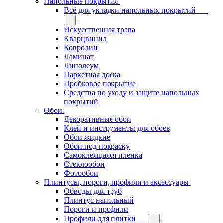
Напольные покрытия
Всё для укладки напольных покрытий
Искусственная трава
Кварцвинил
Ковролин
Ламинат
Линолеум
Паркетная доска
Пробковое покрытие
Средства по уходу и защите напольных
покрытий
Обои
Декоративные обои
Клей и инструменты для обоев
Обои жидкие
Обои под покраску
Самоклеящаяся пленка
Стеклообои
Фотообои
Плинтусы, пороги, профили и аксессуары
Обводы для труб
Плинтус напольный
Пороги и профили
Профили для плитки