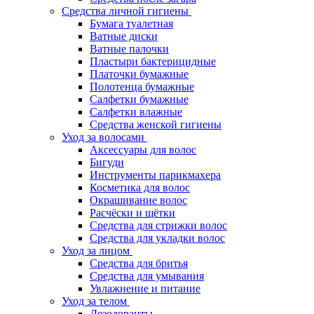
Средства личной гигиены
Бумага туалетная
Ватные диски
Ватные палочки
Пластыри бактерицидные
Платочки бумажные
Полотенца бумажные
Салфетки бумажные
Салфетки влажные
Средства женской гигиены
Уход за волосами
Аксессуары для волос
Бигуди
Инструменты парикмахера
Косметика для волос
Окрашивание волос
Расчёски и щётки
Средства для стрижки волос
Средства для укладки волос
Уход за лицом
Средства для бритья
Средства для умывания
Увлажнение и питание
Уход за телом
Дезодоранты