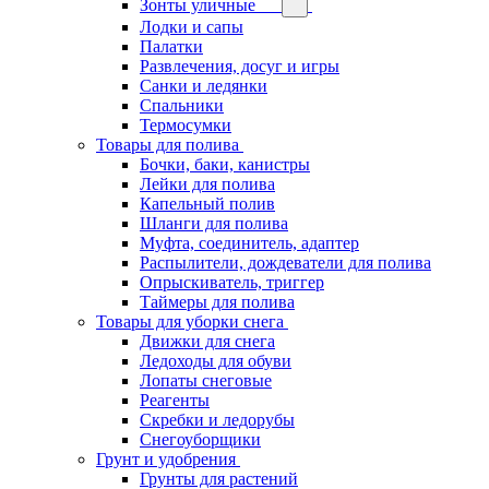
Зонты уличные
Лодки и сапы
Палатки
Развлечения, досуг и игры
Санки и ледянки
Спальники
Термосумки
Товары для полива
Бочки, баки, канистры
Лейки для полива
Капельный полив
Шланги для полива
Муфта, соединитель, адаптер
Распылители, дождеватели для полива
Опрыскиватель, триггер
Таймеры для полива
Товары для уборки снега
Движки для снега
Ледоходы для обуви
Лопаты снеговые
Реагенты
Скребки и ледорубы
Снегоуборщики
Грунт и удобрения
Грунты для растений