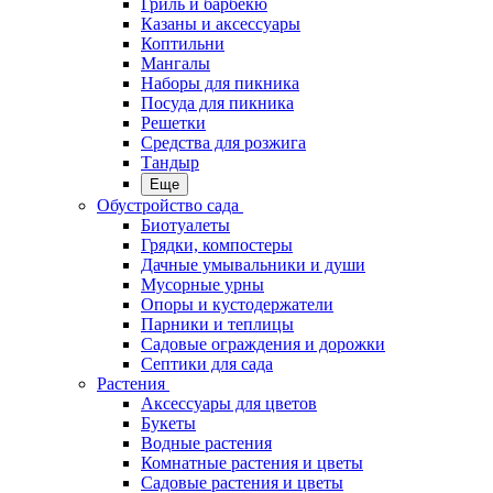
Гриль и барбекю
Казаны и аксессуары
Коптильни
Мангалы
Наборы для пикника
Посуда для пикника
Решетки
Средства для розжига
Тандыр
Еще
Обустройство сада
Биотуалеты
Грядки, компостеры
Дачные умывальники и души
Мусорные урны
Опоры и кустодержатели
Парники и теплицы
Садовые ограждения и дорожки
Септики для сада
Растения
Аксессуары для цветов
Букеты
Водные растения
Комнатные растения и цветы
Садовые растения и цветы