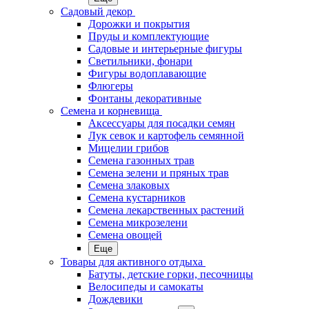
Садовый декор
Дорожки и покрытия
Пруды и комплектующие
Садовые и интерьерные фигуры
Светильники, фонари
Фигуры водоплавающие
Флюгеры
Фонтаны декоративные
Семена и корневища
Аксессуары для посадки семян
Лук севок и картофель семянной
Мицелии грибов
Семена газонных трав
Семена зелени и пряных трав
Семена злаковых
Семена кустарников
Семена лекарственных растений
Семена микрозелени
Семена овощей
Еще
Товары для активного отдыха
Батуты, детские горки, песочницы
Велосипеды и самокаты
Дождевики