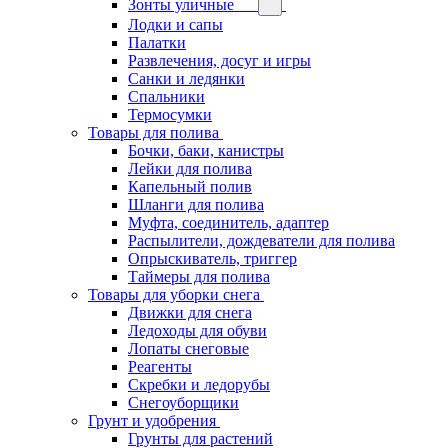
Зонты уличные
Лодки и сапы
Палатки
Развлечения, досуг и игры
Санки и ледянки
Спальники
Термосумки
Товары для полива
Бочки, баки, канистры
Лейки для полива
Капельный полив
Шланги для полива
Муфта, соединитель, адаптер
Распылители, дождеватели для полива
Опрыскиватель, триггер
Таймеры для полива
Товары для уборки снега
Движки для снега
Ледоходы для обуви
Лопаты снеговые
Реагенты
Скребки и ледорубы
Снегоуборщики
Грунт и удобрения
Грунты для растений