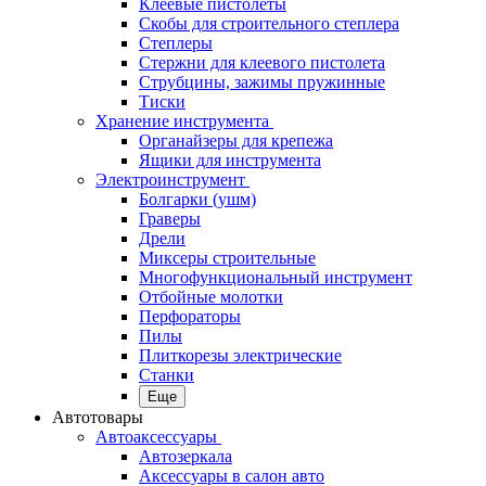
Клеевые пистолеты
Скобы для строительного степлера
Степлеры
Стержни для клеевого пистолета
Струбцины, зажимы пружинные
Тиски
Хранение инструмента
Органайзеры для крепежа
Ящики для инструмента
Электроинструмент
Болгарки (ушм)
Граверы
Дрели
Миксеры строительные
Многофункциональный инструмент
Отбойные молотки
Перфораторы
Пилы
Плиткорезы электрические
Станки
Еще
Автотовары
Автоаксессуары
Автозеркала
Аксессуары в салон авто