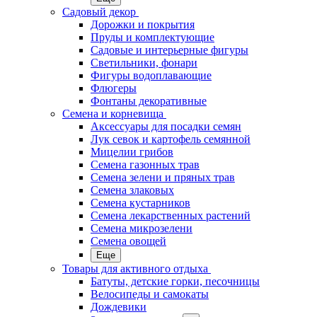
Садовый декор
Дорожки и покрытия
Пруды и комплектующие
Садовые и интерьерные фигуры
Светильники, фонари
Фигуры водоплавающие
Флюгеры
Фонтаны декоративные
Семена и корневища
Аксессуары для посадки семян
Лук севок и картофель семянной
Мицелии грибов
Семена газонных трав
Семена зелени и пряных трав
Семена злаковых
Семена кустарников
Семена лекарственных растений
Семена микрозелени
Семена овощей
Еще
Товары для активного отдыха
Батуты, детские горки, песочницы
Велосипеды и самокаты
Дождевики