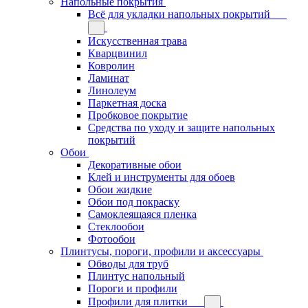
Напольные покрытия
Всё для укладки напольных покрытий
Искусственная трава
Кварцвинил
Ковролин
Ламинат
Линолеум
Паркетная доска
Пробковое покрытие
Средства по уходу и защите напольных
покрытий
Обои
Декоративные обои
Клей и инструменты для обоев
Обои жидкие
Обои под покраску
Самоклеящаяся пленка
Стеклообои
Фотообои
Плинтусы, пороги, профили и аксессуары
Обводы для труб
Плинтус напольный
Пороги и профили
Профили для плитки