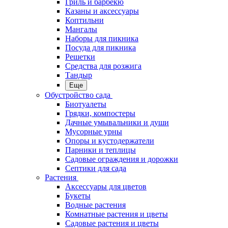
Гриль и барбекю
Казаны и аксессуары
Коптильни
Мангалы
Наборы для пикника
Посуда для пикника
Решетки
Средства для розжига
Тандыр
Еще
Обустройство сада
Биотуалеты
Грядки, компостеры
Дачные умывальники и души
Мусорные урны
Опоры и кустодержатели
Парники и теплицы
Садовые ограждения и дорожки
Септики для сада
Растения
Аксессуары для цветов
Букеты
Водные растения
Комнатные растения и цветы
Садовые растения и цветы