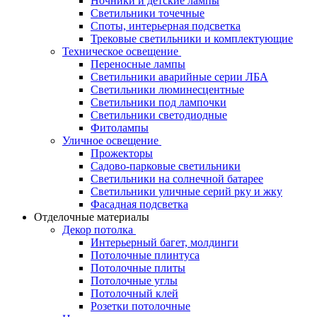
Ночники и детские лампы
Светильники точечные
Споты, интерьерная подсветка
Трековые светильники и комплектующие
Техническое освещение
Переносные лампы
Светильники аварийные серии ЛБА
Светильники люминесцентные
Светильники под лампочки
Светильники светодиодные
Фитолампы
Уличное освещение
Прожекторы
Садово-парковые светильники
Светильники на солнечной батарее
Светильники уличные серий рку и жку
Фасадная подсветка
Отделочные материалы
Декор потолка
Интерьерный багет, молдинги
Потолочные плинтуса
Потолочные плиты
Потолочные углы
Потолочный клей
Розетки потолочные