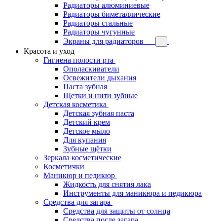
Радиаторы алюминиевые
Радиаторы биметаллические
Радиаторы стальные
Радиаторы чугунные
Экраны для радиаторов
Красота и уход
Гигиена полости рта
Ополаскиватели
Освежители дыхания
Паста зубная
Щетки и нити зубные
Детская косметика
Детская зубная паста
Детский крем
Детское мыло
Для купания
Зубные щётки
Зеркала косметические
Косметички
Маникюр и педикюр
Жидкость для снятия лака
Инструменты для маникюра и педикюра
Средства для загара
Средства для защиты от солнца
Средства после загара