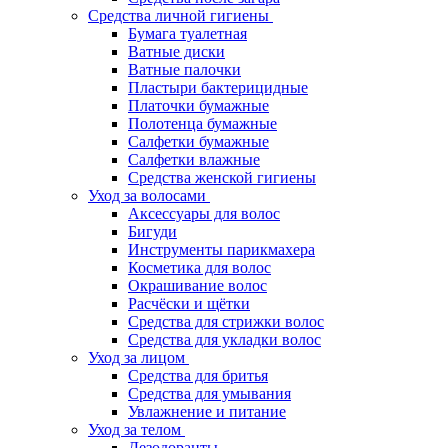
Средства личной гигиены
Бумага туалетная
Ватные диски
Ватные палочки
Пластыри бактерицидные
Платочки бумажные
Полотенца бумажные
Салфетки бумажные
Салфетки влажные
Средства женской гигиены
Уход за волосами
Аксессуары для волос
Бигуди
Инструменты парикмахера
Косметика для волос
Окрашивание волос
Расчёски и щётки
Средства для стрижки волос
Средства для укладки волос
Уход за лицом
Средства для бритья
Средства для умывания
Увлажнение и питание
Уход за телом
Дезодоранты