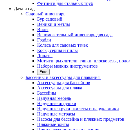
Фитинги для стальных труб
Дача и сад
Садовый инвентарь
Бур садовый
Веники и мётлы
Вилы
Вспомогательный инвентарь для сада
Грабли
Колеса для садовых тачек
Косы, серпы и пилы
Лопаты
Мотыги, рыхлители, тяпки, плоскорезы, поло
Наборы мелких инструментов
Еще
Бассейны и аксессуары для плавания
Аксессуары для бассейнов
Аксессуары для пляжа
Бассейны
Надувная мебель
Надувные игрушки
Надувные круги, жилеты и нарукавники
Надувные матрасы
Насосы для бассейна и пляжных предметов
Пляжные зонты
Принадлежности для плавания