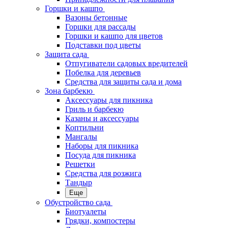
Горшки и кашпо
Вазоны бетонные
Горшки для рассады
Горшки и кашпо для цветов
Подставки под цветы
Защита сада
Отпугиватели садовых вредителей
Побелка для деревьев
Средства для защиты сада и дома
Зона барбекю
Аксессуары для пикника
Гриль и барбекю
Казаны и аксессуары
Коптильни
Мангалы
Наборы для пикника
Посуда для пикника
Решетки
Средства для розжига
Тандыр
Еще
Обустройство сада
Биотуалеты
Грядки, компостеры