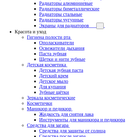
Радиаторы алюминиевые
Радиаторы биметаллические
Радиаторы стальные
Радиаторы чугунные
Экраны для радиаторов
Красота и уход
Гигиена полости рта
Ополаскиватели
Освежители дыхания
Паста зубная
Щетки и нити зубные
Детская косметика
Детская зубная паста
Детский крем
Детское мыло
Для купания
Зубные щётки
Зеркала косметические
Косметички
Маникюр и педикюр
Жидкость для снятия лака
Инструменты для маникюра и педикюра
Средства для загара
Средства для защиты от солнца
Средства после загара