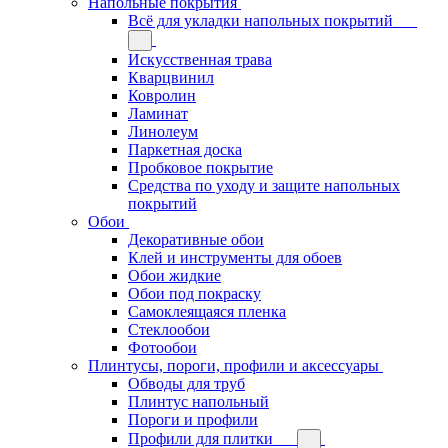
Напольные покрытия
Всё для укладки напольных покрытий
Искусственная трава
Кварцвинил
Ковролин
Ламинат
Линолеум
Паркетная доска
Пробковое покрытие
Средства по уходу и защите напольных
покрытий
Обои
Декоративные обои
Клей и инструменты для обоев
Обои жидкие
Обои под покраску
Самоклеящаяся пленка
Стеклообои
Фотообои
Плинтусы, пороги, профили и аксессуары
Обводы для труб
Плинтус напольный
Пороги и профили
Профили для плитки