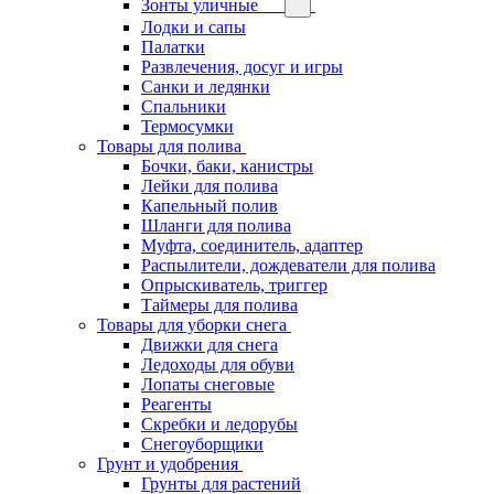
Зонты уличные
Лодки и сапы
Палатки
Развлечения, досуг и игры
Санки и ледянки
Спальники
Термосумки
Товары для полива
Бочки, баки, канистры
Лейки для полива
Капельный полив
Шланги для полива
Муфта, соединитель, адаптер
Распылители, дождеватели для полива
Опрыскиватель, триггер
Таймеры для полива
Товары для уборки снега
Движки для снега
Ледоходы для обуви
Лопаты снеговые
Реагенты
Скребки и ледорубы
Снегоуборщики
Грунт и удобрения
Грунты для растений