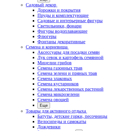
Садовый декор
Дорожки и покрытия
Пруды и комплектующие
Садовые и интерьерные фигуры
Светильники, фонари
Фигуры водоплавающие
Флюгеры
Фонтаны декоративные
Семена и корневища
Аксессуары для посадки семян
Лук севок и картофель семянной
Мицелии грибов
Семена газонных трав
Семена зелени и пряных трав
Семена злаковых
Семена кустарников
Семена лекарственных растений
Семена микрозелени
Семена овощей
Еще
Товары для активного отдыха
Батуты, детские горки, песочницы
Велосипеды и самокаты
Дождевики