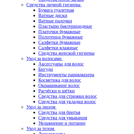
Средства личной гигиены
Бумага туалетная
Ватные диски
Ватные палочки
Пластыри бактерицидные
Платочки бумажные
Полотенца бумажные
Салфетки бумажные
Салфетки влажные
Средства женской гигиены
Уход за волосами
Аксессуары для волос
Бигуди
Инструменты парикмахера
Косметика для волос
Окрашивание волос
Расчёски и щётки
Средства для стрижки волос
Средства для укладки волос
Уход за лицом
Средства для бритья
Средства для умывания
Увлажнение и питание
Уход за телом
Дезодоранты