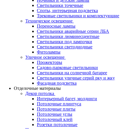
Ночники и детские лампы
Светильники точечные
Споты, интерьерная подсветка
Трековые светильники и комплектующие
Техническое освещение
Переносные лампы
Светильники аварийные серии ЛБА
Светильники люминесцентные
Светильники под лампочки
Светильники светодиодные
Фитолампы
Уличное освещение
Прожекторы
Садово-парковые светильники
Светильники на солнечной батарее
Светильники уличные серий рку и жку
Фасадная подсветка
Отделочные материалы
Декор потолка
Интерьерный багет, молдинги
Потолочные плинтуса
Потолочные плиты
Потолочные углы
Потолочный клей
Розетки потолочные