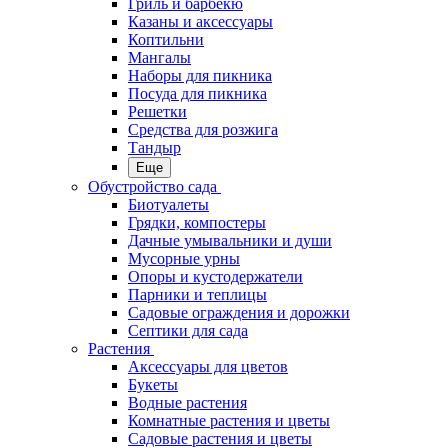
Гриль и барбекю
Казаны и аксессуары
Коптильни
Мангалы
Наборы для пикника
Посуда для пикника
Решетки
Средства для розжига
Тандыр
Еще
Обустройство сада
Биотуалеты
Грядки, компостеры
Дачные умывальники и души
Мусорные урны
Опоры и кустодержатели
Парники и теплицы
Садовые ограждения и дорожки
Септики для сада
Растения
Аксессуары для цветов
Букеты
Водные растения
Комнатные растения и цветы
Садовые растения и цветы