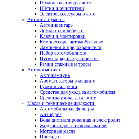
Шумоизоляция для авто
Щётки и очистители
Электроаксессуары в авто
Автоинструмент
Автоинвентарь
Домкраты и лебедки
Ключи и монтировки
Компрессоры автомобильные
Лампочки и предохранители
Набор автомобилиста
Пуско-зарядные устройства
Ремни стяжные и тросы
Автокосметика
Автошампунь
Ароматизаторы в машину
Губки и салфетки
Средства для ухода за автомобилем
Средства ухода за салоном
Масла и технические жидкости
Автомобильные фильтры
Антифриз
Вода дистиллированная и электролит
Жидкости для стеклоомывателя
Моторные масла
Присадки