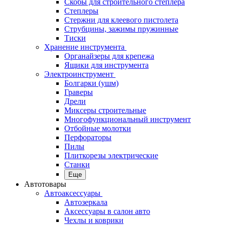
Скобы для строительного степлера
Степлеры
Стержни для клеевого пистолета
Струбцины, зажимы пружинные
Тиски
Хранение инструмента
Органайзеры для крепежа
Ящики для инструмента
Электроинструмент
Болгарки (ушм)
Граверы
Дрели
Миксеры строительные
Многофункциональный инструмент
Отбойные молотки
Перфораторы
Пилы
Плиткорезы электрические
Станки
Еще
Автотовары
Автоаксессуары
Автозеркала
Аксессуары в салон авто
Чехлы и коврики