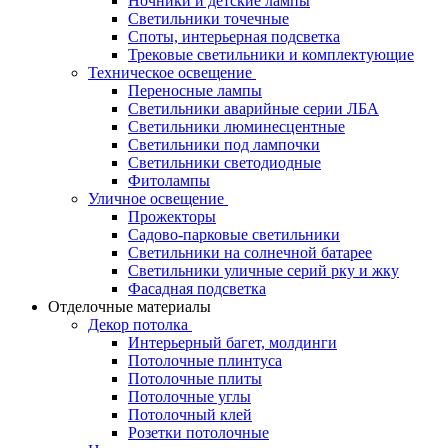
Ночники и детские лампы
Светильники точечные
Споты, интерьерная подсветка
Трековые светильники и комплектующие
Техническое освещение
Переносные лампы
Светильники аварийные серии ЛБА
Светильники люминесцентные
Светильники под лампочки
Светильники светодиодные
Фитолампы
Уличное освещение
Прожекторы
Садово-парковые светильники
Светильники на солнечной батарее
Светильники уличные серий рку и жку
Фасадная подсветка
Отделочные материалы
Декор потолка
Интерьерный багет, молдинги
Потолочные плинтуса
Потолочные плиты
Потолочные углы
Потолочный клей
Розетки потолочные