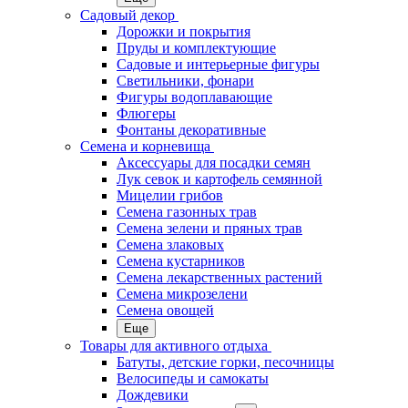
Садовый декор
Дорожки и покрытия
Пруды и комплектующие
Садовые и интерьерные фигуры
Светильники, фонари
Фигуры водоплавающие
Флюгеры
Фонтаны декоративные
Семена и корневища
Аксессуары для посадки семян
Лук севок и картофель семянной
Мицелии грибов
Семена газонных трав
Семена зелени и пряных трав
Семена злаковых
Семена кустарников
Семена лекарственных растений
Семена микрозелени
Семена овощей
Еще
Товары для активного отдыха
Батуты, детские горки, песочницы
Велосипеды и самокаты
Дождевики