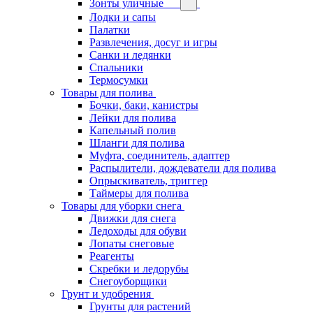
Зонты уличные
Лодки и сапы
Палатки
Развлечения, досуг и игры
Санки и ледянки
Спальники
Термосумки
Товары для полива
Бочки, баки, канистры
Лейки для полива
Капельный полив
Шланги для полива
Муфта, соединитель, адаптер
Распылители, дождеватели для полива
Опрыскиватель, триггер
Таймеры для полива
Товары для уборки снега
Движки для снега
Ледоходы для обуви
Лопаты снеговые
Реагенты
Скребки и ледорубы
Снегоуборщики
Грунт и удобрения
Грунты для растений