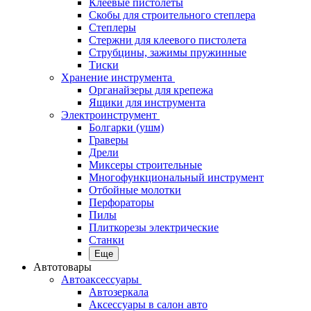
Клеевые пистолеты
Скобы для строительного степлера
Степлеры
Стержни для клеевого пистолета
Струбцины, зажимы пружинные
Тиски
Хранение инструмента
Органайзеры для крепежа
Ящики для инструмента
Электроинструмент
Болгарки (ушм)
Граверы
Дрели
Миксеры строительные
Многофункциональный инструмент
Отбойные молотки
Перфораторы
Пилы
Плиткорезы электрические
Станки
Еще
Автотовары
Автоаксессуары
Автозеркала
Аксессуары в салон авто