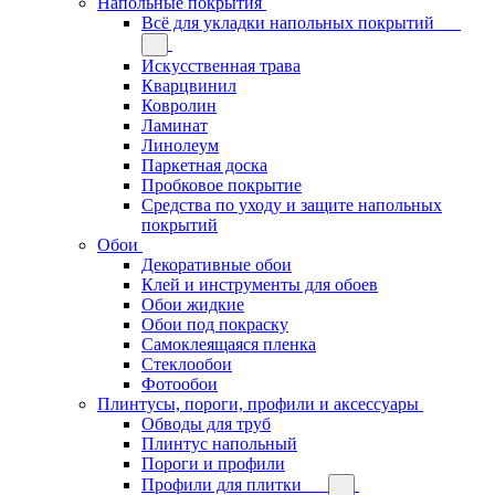
Напольные покрытия
Всё для укладки напольных покрытий
Искусственная трава
Кварцвинил
Ковролин
Ламинат
Линолеум
Паркетная доска
Пробковое покрытие
Средства по уходу и защите напольных
покрытий
Обои
Декоративные обои
Клей и инструменты для обоев
Обои жидкие
Обои под покраску
Самоклеящаяся пленка
Стеклообои
Фотообои
Плинтусы, пороги, профили и аксессуары
Обводы для труб
Плинтус напольный
Пороги и профили
Профили для плитки