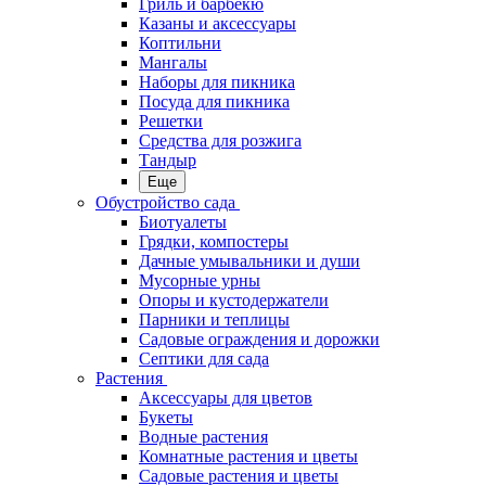
Гриль и барбекю
Казаны и аксессуары
Коптильни
Мангалы
Наборы для пикника
Посуда для пикника
Решетки
Средства для розжига
Тандыр
Еще
Обустройство сада
Биотуалеты
Грядки, компостеры
Дачные умывальники и души
Мусорные урны
Опоры и кустодержатели
Парники и теплицы
Садовые ограждения и дорожки
Септики для сада
Растения
Аксессуары для цветов
Букеты
Водные растения
Комнатные растения и цветы
Садовые растения и цветы