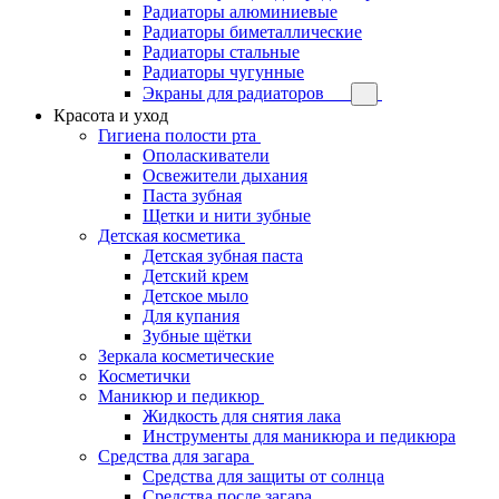
Радиаторы алюминиевые
Радиаторы биметаллические
Радиаторы стальные
Радиаторы чугунные
Экраны для радиаторов
Красота и уход
Гигиена полости рта
Ополаскиватели
Освежители дыхания
Паста зубная
Щетки и нити зубные
Детская косметика
Детская зубная паста
Детский крем
Детское мыло
Для купания
Зубные щётки
Зеркала косметические
Косметички
Маникюр и педикюр
Жидкость для снятия лака
Инструменты для маникюра и педикюра
Средства для загара
Средства для защиты от солнца
Средства после загара