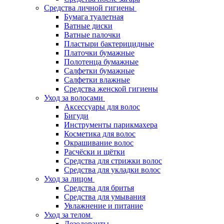
Средства личной гигиены
Бумага туалетная
Ватные диски
Ватные палочки
Пластыри бактерицидные
Платочки бумажные
Полотенца бумажные
Салфетки бумажные
Салфетки влажные
Средства женской гигиены
Уход за волосами
Аксессуары для волос
Бигуди
Инструменты парикмахера
Косметика для волос
Окрашивание волос
Расчёски и щётки
Средства для стрижки волос
Средства для укладки волос
Уход за лицом
Средства для бритья
Средства для умывания
Увлажнение и питание
Уход за телом
Дезодоранты