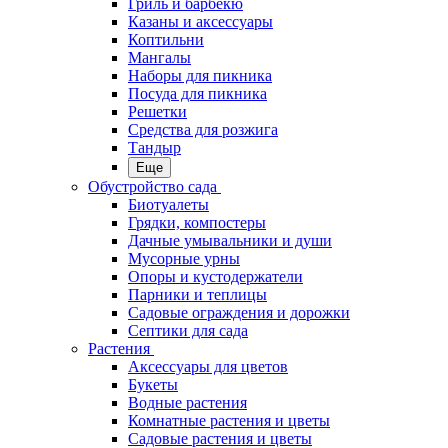
Гриль и барбекю
Казаны и аксессуары
Коптильни
Мангалы
Наборы для пикника
Посуда для пикника
Решетки
Средства для розжига
Тандыр
Еще
Обустройство сада
Биотуалеты
Грядки, компостеры
Дачные умывальники и души
Мусорные урны
Опоры и кустодержатели
Парники и теплицы
Садовые ограждения и дорожки
Септики для сада
Растения
Аксессуары для цветов
Букеты
Водные растения
Комнатные растения и цветы
Садовые растения и цветы