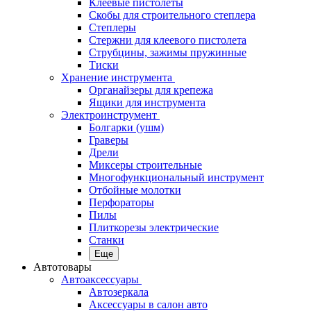
Клеевые пистолеты
Скобы для строительного степлера
Степлеры
Стержни для клеевого пистолета
Струбцины, зажимы пружинные
Тиски
Хранение инструмента
Органайзеры для крепежа
Ящики для инструмента
Электроинструмент
Болгарки (ушм)
Граверы
Дрели
Миксеры строительные
Многофункциональный инструмент
Отбойные молотки
Перфораторы
Пилы
Плиткорезы электрические
Станки
Еще
Автотовары
Автоаксессуары
Автозеркала
Аксессуары в салон авто