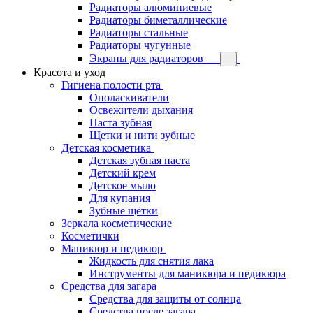
Радиаторы алюминиевые
Радиаторы биметаллические
Радиаторы стальные
Радиаторы чугунные
Экраны для радиаторов
Красота и уход
Гигиена полости рта
Ополаскиватели
Освежители дыхания
Паста зубная
Щетки и нити зубные
Детская косметика
Детская зубная паста
Детский крем
Детское мыло
Для купания
Зубные щётки
Зеркала косметические
Косметички
Маникюр и педикюр
Жидкость для снятия лака
Инструменты для маникюра и педикюра
Средства для загара
Средства для защиты от солнца
Средства после загара