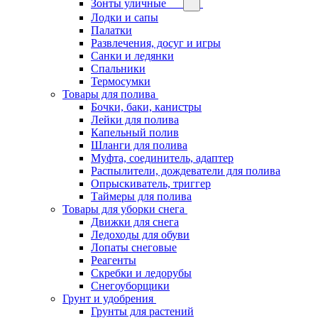
Зонты уличные
Лодки и сапы
Палатки
Развлечения, досуг и игры
Санки и ледянки
Спальники
Термосумки
Товары для полива
Бочки, баки, канистры
Лейки для полива
Капельный полив
Шланги для полива
Муфта, соединитель, адаптер
Распылители, дождеватели для полива
Опрыскиватель, триггер
Таймеры для полива
Товары для уборки снега
Движки для снега
Ледоходы для обуви
Лопаты снеговые
Реагенты
Скребки и ледорубы
Снегоуборщики
Грунт и удобрения
Грунты для растений