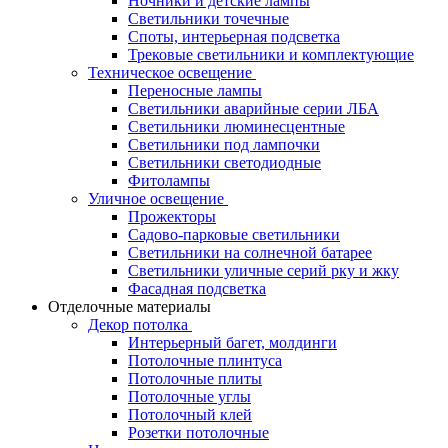
Ночники и детские лампы
Светильники точечные
Споты, интерьерная подсветка
Трековые светильники и комплектующие
Техническое освещение
Переносные лампы
Светильники аварийные серии ЛБА
Светильники люминесцентные
Светильники под лампочки
Светильники светодиодные
Фитолампы
Уличное освещение
Прожекторы
Садово-парковые светильники
Светильники на солнечной батарее
Светильники уличные серий рку и жку
Фасадная подсветка
Отделочные материалы
Декор потолка
Интерьерный багет, молдинги
Потолочные плинтуса
Потолочные плиты
Потолочные углы
Потолочный клей
Розетки потолочные