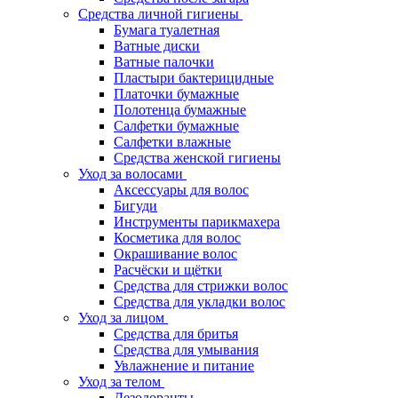
Средства личной гигиены
Бумага туалетная
Ватные диски
Ватные палочки
Пластыри бактерицидные
Платочки бумажные
Полотенца бумажные
Салфетки бумажные
Салфетки влажные
Средства женской гигиены
Уход за волосами
Аксессуары для волос
Бигуди
Инструменты парикмахера
Косметика для волос
Окрашивание волос
Расчёски и щётки
Средства для стрижки волос
Средства для укладки волос
Уход за лицом
Средства для бритья
Средства для умывания
Увлажнение и питание
Уход за телом
Дезодоранты