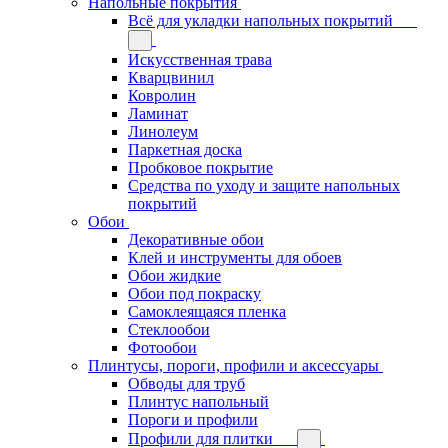
Напольные покрытия
Всё для укладки напольных покрытий
Искусственная трава
Кварцвинил
Ковролин
Ламинат
Линолеум
Паркетная доска
Пробковое покрытие
Средства по уходу и защите напольных
покрытий
Обои
Декоративные обои
Клей и инструменты для обоев
Обои жидкие
Обои под покраску
Самоклеящаяся пленка
Стеклообои
Фотообои
Плинтусы, пороги, профили и аксессуары
Обводы для труб
Плинтус напольный
Пороги и профили
Профили для плитки