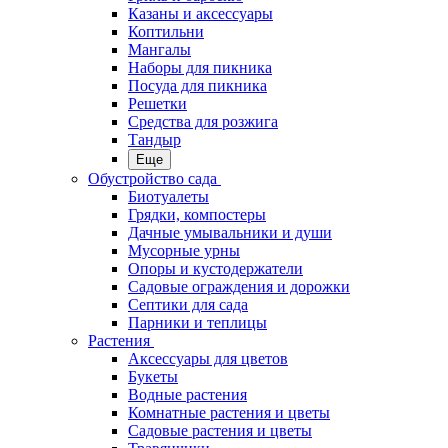
Казаны и аксессуары
Коптильни
Мангалы
Наборы для пикника
Посуда для пикника
Решетки
Средства для розжига
Тандыр
Еще
Обустройство сада
Биотуалеты
Грядки, компостеры
Дачные умывальники и души
Мусорные урны
Опоры и кустодержатели
Садовые ограждения и дорожки
Септики для сада
Парники и теплицы
Растения
Аксессуары для цветов
Букеты
Водные растения
Комнатные растения и цветы
Садовые растения и цветы