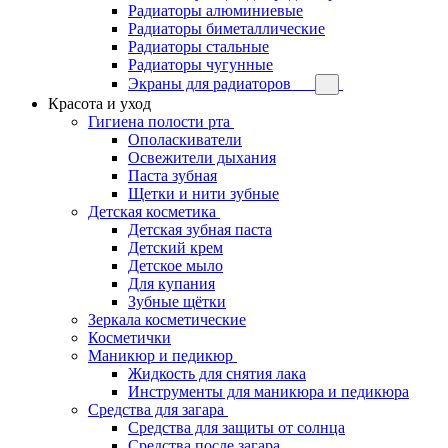
Радиаторы алюминиевые
Радиаторы биметаллические
Радиаторы стальные
Радиаторы чугунные
Экраны для радиаторов
Красота и уход
Гигиена полости рта
Ополаскиватели
Освежители дыхания
Паста зубная
Щетки и нити зубные
Детская косметика
Детская зубная паста
Детский крем
Детское мыло
Для купания
Зубные щётки
Зеркала косметические
Косметички
Маникюр и педикюр
Жидкость для снятия лака
Инструменты для маникюра и педикюра
Средства для загара
Средства для защиты от солнца
Средства после загара