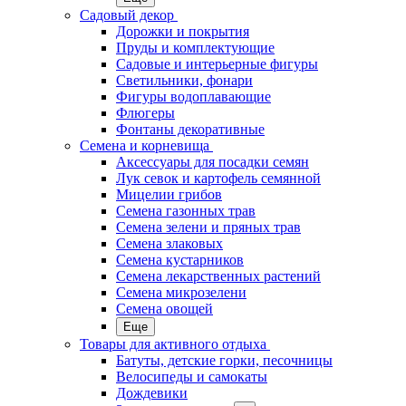
Садовый декор
Дорожки и покрытия
Пруды и комплектующие
Садовые и интерьерные фигуры
Светильники, фонари
Фигуры водоплавающие
Флюгеры
Фонтаны декоративные
Семена и корневища
Аксессуары для посадки семян
Лук севок и картофель семянной
Мицелии грибов
Семена газонных трав
Семена зелени и пряных трав
Семена злаковых
Семена кустарников
Семена лекарственных растений
Семена микрозелени
Семена овощей
Еще
Товары для активного отдыха
Батуты, детские горки, песочницы
Велосипеды и самокаты
Дождевики