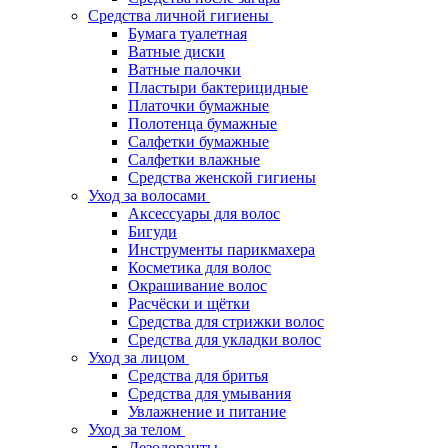
Средства личной гигиены
Бумага туалетная
Ватные диски
Ватные палочки
Пластыри бактерицидные
Платочки бумажные
Полотенца бумажные
Салфетки бумажные
Салфетки влажные
Средства женской гигиены
Уход за волосами
Аксессуары для волос
Бигуди
Инструменты парикмахера
Косметика для волос
Окрашивание волос
Расчёски и щётки
Средства для стрижки волос
Средства для укладки волос
Уход за лицом
Средства для бритья
Средства для умывания
Увлажнение и питание
Уход за телом
Дезодоранты