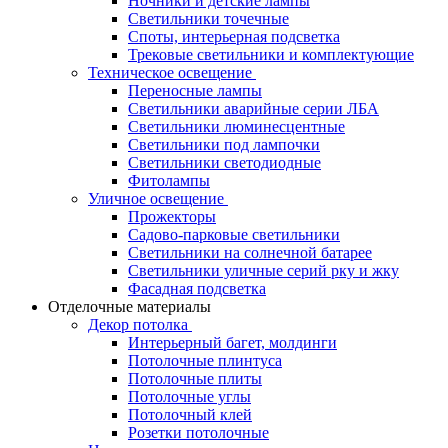
Ночники и детские лампы
Светильники точечные
Споты, интерьерная подсветка
Трековые светильники и комплектующие
Техническое освещение
Переносные лампы
Светильники аварийные серии ЛБА
Светильники люминесцентные
Светильники под лампочки
Светильники светодиодные
Фитолампы
Уличное освещение
Прожекторы
Садово-парковые светильники
Светильники на солнечной батарее
Светильники уличные серий рку и жку
Фасадная подсветка
Отделочные материалы
Декор потолка
Интерьерный багет, молдинги
Потолочные плинтуса
Потолочные плиты
Потолочные углы
Потолочный клей
Розетки потолочные