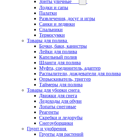
Зонты уличные
Лодки и сапы
Палатки
Развлечения, досуг и игры
Санки и ледянки
Спальники
Термосумки
Товары для полива
Бочки, баки, канистры
Лейки для полива
Капельный полив
Шланги для полива
Муфта, соединитель, адаптер
Распылители, дождеватели для полива
Опрыскиватель, триггер
Таймеры для полива
Товары для уборки снега
Движки для снега
Ледоходы для обуви
Лопаты снеговые
Реагенты
Скребки и ледорубы
Снегоуборщики
Грунт и удобрения
Грунты для растений