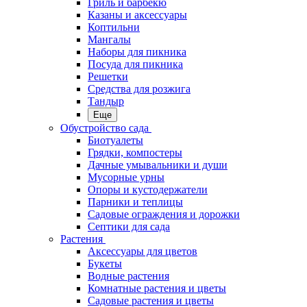
Гриль и барбекю
Казаны и аксессуары
Коптильни
Мангалы
Наборы для пикника
Посуда для пикника
Решетки
Средства для розжига
Тандыр
Еще
Обустройство сада
Биотуалеты
Грядки, компостеры
Дачные умывальники и души
Мусорные урны
Опоры и кустодержатели
Парники и теплицы
Садовые ограждения и дорожки
Септики для сада
Растения
Аксессуары для цветов
Букеты
Водные растения
Комнатные растения и цветы
Садовые растения и цветы