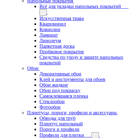
Напольные покрытия
Всё для укладки напольных покрытий
Искусственная трава
Кварцвинил
Ковролин
Ламинат
Линолеум
Паркетная доска
Пробковое покрытие
Средства по уходу и защите напольных
покрытий
Обои
Декоративные обои
Клей и инструменты для обоев
Обои жидкие
Обои под покраску
Самоклеящаяся пленка
Стеклообои
Фотообои
Плинтусы, пороги, профили и аксессуары
Обводы для труб
Плинтус напольный
Пороги и профили
Профили для плитки