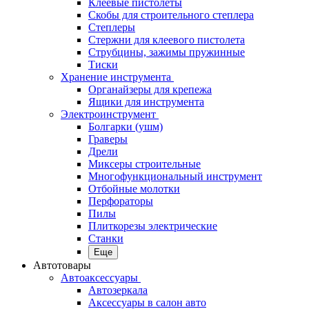
Клеевые пистолеты
Скобы для строительного степлера
Степлеры
Стержни для клеевого пистолета
Струбцины, зажимы пружинные
Тиски
Хранение инструмента
Органайзеры для крепежа
Ящики для инструмента
Электроинструмент
Болгарки (ушм)
Граверы
Дрели
Миксеры строительные
Многофункциональный инструмент
Отбойные молотки
Перфораторы
Пилы
Плиткорезы электрические
Станки
Еще
Автотовары
Автоаксессуары
Автозеркала
Аксессуары в салон авто