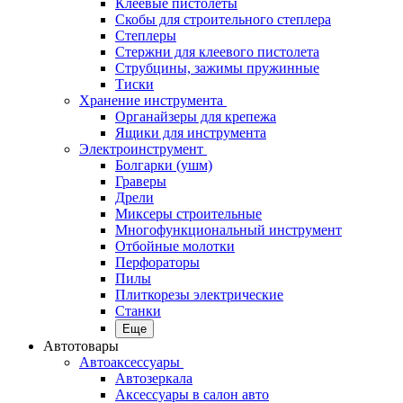
Клеевые пистолеты
Скобы для строительного степлера
Степлеры
Стержни для клеевого пистолета
Струбцины, зажимы пружинные
Тиски
Хранение инструмента
Органайзеры для крепежа
Ящики для инструмента
Электроинструмент
Болгарки (ушм)
Граверы
Дрели
Миксеры строительные
Многофункциональный инструмент
Отбойные молотки
Перфораторы
Пилы
Плиткорезы электрические
Станки
Еще
Автотовары
Автоаксессуары
Автозеркала
Аксессуары в салон авто