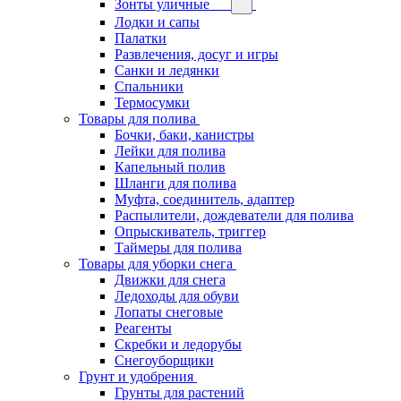
Зонты уличные
Лодки и сапы
Палатки
Развлечения, досуг и игры
Санки и ледянки
Спальники
Термосумки
Товары для полива
Бочки, баки, канистры
Лейки для полива
Капельный полив
Шланги для полива
Муфта, соединитель, адаптер
Распылители, дождеватели для полива
Опрыскиватель, триггер
Таймеры для полива
Товары для уборки снега
Движки для снега
Ледоходы для обуви
Лопаты снеговые
Реагенты
Скребки и ледорубы
Снегоуборщики
Грунт и удобрения
Грунты для растений