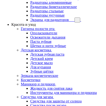
Радиаторы алюминиевые
Радиаторы биметаллические
Радиаторы стальные
Радиаторы чугунные
Экраны для радиаторов
Красота и уход
Гигиена полости рта
Ополаскиватели
Освежители дыхания
Паста зубная
Щетки и нити зубные
Детская косметика
Детская зубная паста
Детский крем
Детское мыло
Для купания
Зубные щётки
Зеркала косметические
Косметички
Маникюр и педикюр
Жидкость для снятия лака
Инструменты для маникюра и педикюра
Средства для загара
Средства для защиты от солнца
Средства после загара