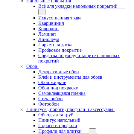
Напольные покрытия
Всё для укладки напольных покрытий
Искусственная трава
Кварцвинил
Ковролин
Ламинат
Линолеум
Паркетная доска
Пробковое покрытие
Средства по уходу и защите напольных
покрытий
Обои
Декоративные обои
Клей и инструменты для обоев
Обои жидкие
Обои под покраску
Самоклеящаяся пленка
Стеклообои
Фотообои
Плинтусы, пороги, профили и аксессуары
Обводы для труб
Плинтус напольный
Пороги и профили
Профили для плитки