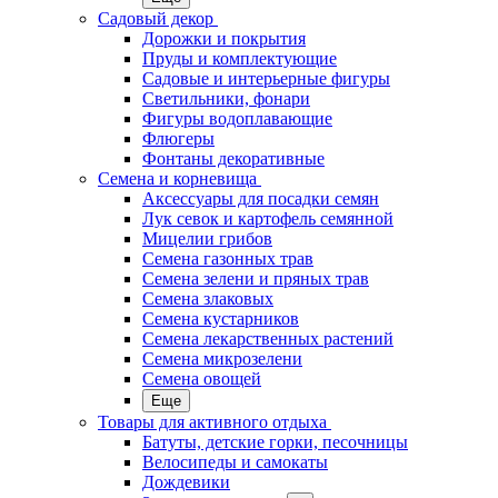
Садовый декор
Дорожки и покрытия
Пруды и комплектующие
Садовые и интерьерные фигуры
Светильники, фонари
Фигуры водоплавающие
Флюгеры
Фонтаны декоративные
Семена и корневища
Аксессуары для посадки семян
Лук севок и картофель семянной
Мицелии грибов
Семена газонных трав
Семена зелени и пряных трав
Семена злаковых
Семена кустарников
Семена лекарственных растений
Семена микрозелени
Семена овощей
Еще
Товары для активного отдыха
Батуты, детские горки, песочницы
Велосипеды и самокаты
Дождевики