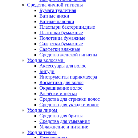
Средства личной гигиены
Бумага туалетная
Ватные диски
Ватные палочки
Пластыри бактерицидные
Платочки бумажные
Полотенца бумажные
Салфетки бумажные
Салфетки влажные
Средства женской гигиены
Уход за волосами
Аксессуары для волос
Бигуди
Инструменты парикмахера
Косметика для волос
Окрашивание волос
Расчёски и щётки
Средства для стрижки волос
Средства для укладки волос
Уход за лицом
Средства для бритья
Средства для умывания
Увлажнение и питание
Уход за телом
Дезодоранты