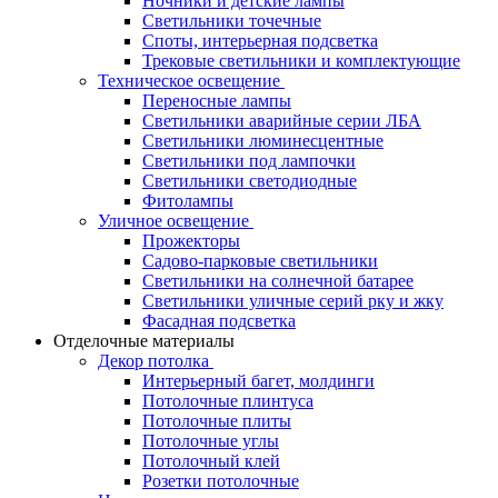
Ночники и детские лампы
Светильники точечные
Споты, интерьерная подсветка
Трековые светильники и комплектующие
Техническое освещение
Переносные лампы
Светильники аварийные серии ЛБА
Светильники люминесцентные
Светильники под лампочки
Светильники светодиодные
Фитолампы
Уличное освещение
Прожекторы
Садово-парковые светильники
Светильники на солнечной батарее
Светильники уличные серий рку и жку
Фасадная подсветка
Отделочные материалы
Декор потолка
Интерьерный багет, молдинги
Потолочные плинтуса
Потолочные плиты
Потолочные углы
Потолочный клей
Розетки потолочные