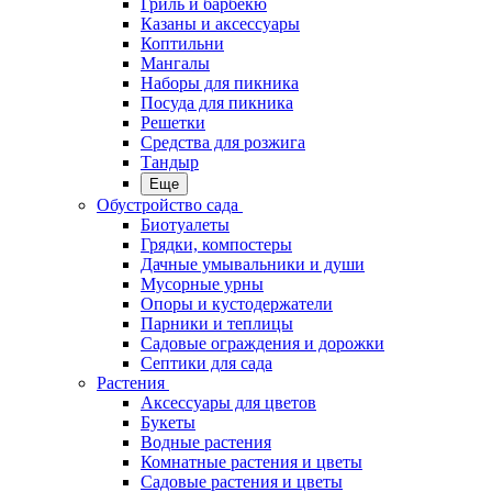
Гриль и барбекю
Казаны и аксессуары
Коптильни
Мангалы
Наборы для пикника
Посуда для пикника
Решетки
Средства для розжига
Тандыр
Еще
Обустройство сада
Биотуалеты
Грядки, компостеры
Дачные умывальники и души
Мусорные урны
Опоры и кустодержатели
Парники и теплицы
Садовые ограждения и дорожки
Септики для сада
Растения
Аксессуары для цветов
Букеты
Водные растения
Комнатные растения и цветы
Садовые растения и цветы