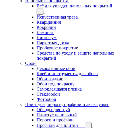
Напольные покрытия
Всё для укладки напольных покрытий
Искусственная трава
Кварцвинил
Ковролин
Ламинат
Линолеум
Паркетная доска
Пробковое покрытие
Средства по уходу и защите напольных
покрытий
Обои
Декоративные обои
Клей и инструменты для обоев
Обои жидкие
Обои под покраску
Самоклеящаяся пленка
Стеклообои
Фотообои
Плинтусы, пороги, профили и аксессуары
Обводы для труб
Плинтус напольный
Пороги и профили
Профили для плитки