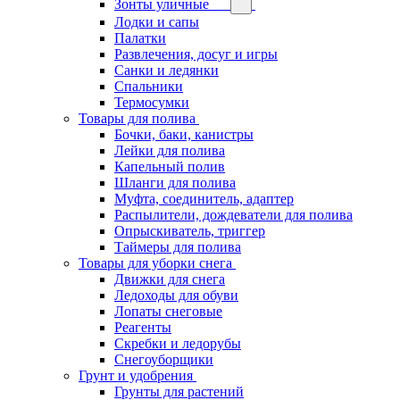
Зонты уличные
Лодки и сапы
Палатки
Развлечения, досуг и игры
Санки и ледянки
Спальники
Термосумки
Товары для полива
Бочки, баки, канистры
Лейки для полива
Капельный полив
Шланги для полива
Муфта, соединитель, адаптер
Распылители, дождеватели для полива
Опрыскиватель, триггер
Таймеры для полива
Товары для уборки снега
Движки для снега
Ледоходы для обуви
Лопаты снеговые
Реагенты
Скребки и ледорубы
Снегоуборщики
Грунт и удобрения
Грунты для растений