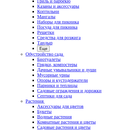
Гриль и барбекю
Казаны и аксессуары
Коптильни
Мангалы
Наборы для пикника
Посуда для пикника
Решетки
Средства для розжига
Тандыр
Еще
Обустройство сада
Биотуалеты
Грядки, компостеры
Дачные умывальники и души
Мусорные урны
Опоры и кустодержатели
Парники и теплицы
Садовые ограждения и дорожки
Септики для сада
Растения
Аксессуары для цветов
Букеты
Водные растения
Комнатные растения и цветы
Садовые растения и цветы