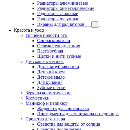
Радиаторы алюминиевые
Радиаторы биметаллические
Радиаторы стальные
Радиаторы чугунные
Экраны для радиаторов
Красота и уход
Гигиена полости рта
Ополаскиватели
Освежители дыхания
Паста зубная
Щетки и нити зубные
Детская косметика
Детская зубная паста
Детский крем
Детское мыло
Для купания
Зубные щётки
Зеркала косметические
Косметички
Маникюр и педикюр
Жидкость для снятия лака
Инструменты для маникюра и педикюра
Средства для загара
Средства для защиты от солнца
Средства после загара