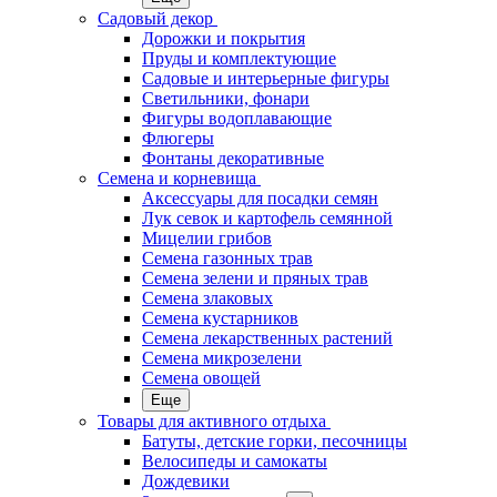
Садовый декор
Дорожки и покрытия
Пруды и комплектующие
Садовые и интерьерные фигуры
Светильники, фонари
Фигуры водоплавающие
Флюгеры
Фонтаны декоративные
Семена и корневища
Аксессуары для посадки семян
Лук севок и картофель семянной
Мицелии грибов
Семена газонных трав
Семена зелени и пряных трав
Семена злаковых
Семена кустарников
Семена лекарственных растений
Семена микрозелени
Семена овощей
Еще
Товары для активного отдыха
Батуты, детские горки, песочницы
Велосипеды и самокаты
Дождевики