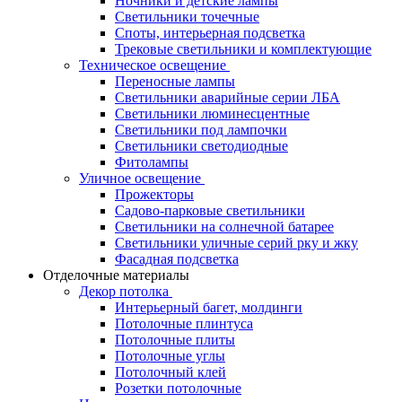
Ночники и детские лампы
Светильники точечные
Споты, интерьерная подсветка
Трековые светильники и комплектующие
Техническое освещение
Переносные лампы
Светильники аварийные серии ЛБА
Светильники люминесцентные
Светильники под лампочки
Светильники светодиодные
Фитолампы
Уличное освещение
Прожекторы
Садово-парковые светильники
Светильники на солнечной батарее
Светильники уличные серий рку и жку
Фасадная подсветка
Отделочные материалы
Декор потолка
Интерьерный багет, молдинги
Потолочные плинтуса
Потолочные плиты
Потолочные углы
Потолочный клей
Розетки потолочные