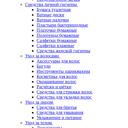
Средства личной гигиены
Бумага туалетная
Ватные диски
Ватные палочки
Пластыри бактерицидные
Платочки бумажные
Полотенца бумажные
Салфетки бумажные
Салфетки влажные
Средства женской гигиены
Уход за волосами
Аксессуары для волос
Бигуди
Инструменты парикмахера
Косметика для волос
Окрашивание волос
Расчёски и щётки
Средства для стрижки волос
Средства для укладки волос
Уход за лицом
Средства для бритья
Средства для умывания
Увлажнение и питание
Уход за телом
Дезодоранты