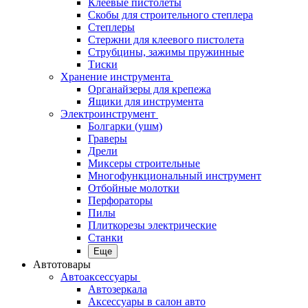
Клеевые пистолеты
Скобы для строительного степлера
Степлеры
Стержни для клеевого пистолета
Струбцины, зажимы пружинные
Тиски
Хранение инструмента
Органайзеры для крепежа
Ящики для инструмента
Электроинструмент
Болгарки (ушм)
Граверы
Дрели
Миксеры строительные
Многофункциональный инструмент
Отбойные молотки
Перфораторы
Пилы
Плиткорезы электрические
Станки
Еще
Автотовары
Автоаксессуары
Автозеркала
Аксессуары в салон авто