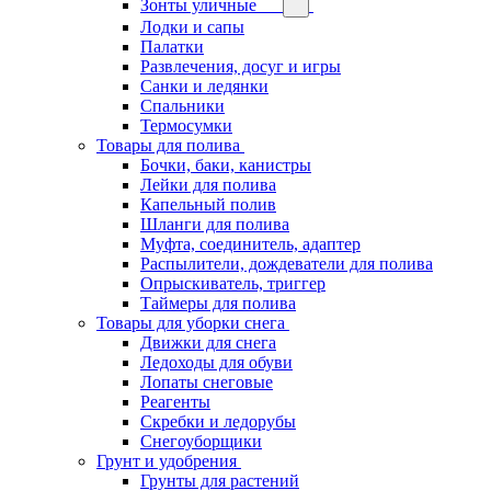
Зонты уличные
Лодки и сапы
Палатки
Развлечения, досуг и игры
Санки и ледянки
Спальники
Термосумки
Товары для полива
Бочки, баки, канистры
Лейки для полива
Капельный полив
Шланги для полива
Муфта, соединитель, адаптер
Распылители, дождеватели для полива
Опрыскиватель, триггер
Таймеры для полива
Товары для уборки снега
Движки для снега
Ледоходы для обуви
Лопаты снеговые
Реагенты
Скребки и ледорубы
Снегоуборщики
Грунт и удобрения
Грунты для растений