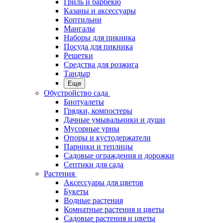
Гриль и барбекю
Казаны и аксессуары
Коптильни
Мангалы
Наборы для пикника
Посуда для пикника
Решетки
Средства для розжига
Тандыр
Еще
Обустройство сада
Биотуалеты
Грядки, компостеры
Дачные умывальники и души
Мусорные урны
Опоры и кустодержатели
Парники и теплицы
Садовые ограждения и дорожки
Септики для сада
Растения
Аксессуары для цветов
Букеты
Водные растения
Комнатные растения и цветы
Садовые растения и цветы