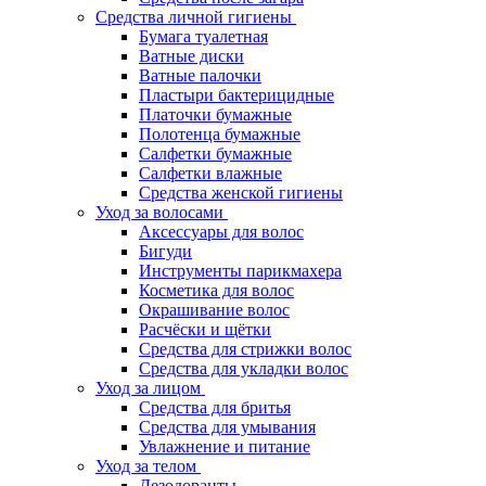
Средства личной гигиены
Бумага туалетная
Ватные диски
Ватные палочки
Пластыри бактерицидные
Платочки бумажные
Полотенца бумажные
Салфетки бумажные
Салфетки влажные
Средства женской гигиены
Уход за волосами
Аксессуары для волос
Бигуди
Инструменты парикмахера
Косметика для волос
Окрашивание волос
Расчёски и щётки
Средства для стрижки волос
Средства для укладки волос
Уход за лицом
Средства для бритья
Средства для умывания
Увлажнение и питание
Уход за телом
Дезодоранты