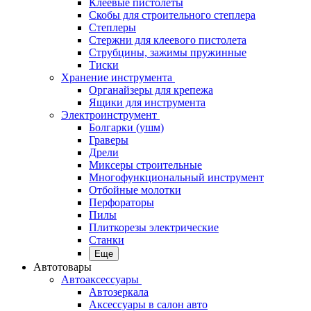
Клеевые пистолеты
Скобы для строительного степлера
Степлеры
Стержни для клеевого пистолета
Струбцины, зажимы пружинные
Тиски
Хранение инструмента
Органайзеры для крепежа
Ящики для инструмента
Электроинструмент
Болгарки (ушм)
Граверы
Дрели
Миксеры строительные
Многофункциональный инструмент
Отбойные молотки
Перфораторы
Пилы
Плиткорезы электрические
Станки
Еще
Автотовары
Автоаксессуары
Автозеркала
Аксессуары в салон авто