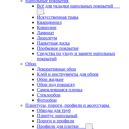
Напольные покрытия
Всё для укладки напольных покрытий
Искусственная трава
Кварцвинил
Ковролин
Ламинат
Линолеум
Паркетная доска
Пробковое покрытие
Средства по уходу и защите напольных
покрытий
Обои
Декоративные обои
Клей и инструменты для обоев
Обои жидкие
Обои под покраску
Самоклеящаяся пленка
Стеклообои
Фотообои
Плинтусы, пороги, профили и аксессуары
Обводы для труб
Плинтус напольный
Пороги и профили
Профили для плитки