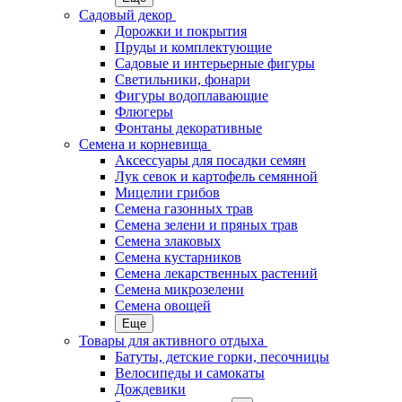
Садовый декор
Дорожки и покрытия
Пруды и комплектующие
Садовые и интерьерные фигуры
Светильники, фонари
Фигуры водоплавающие
Флюгеры
Фонтаны декоративные
Семена и корневища
Аксессуары для посадки семян
Лук севок и картофель семянной
Мицелии грибов
Семена газонных трав
Семена зелени и пряных трав
Семена злаковых
Семена кустарников
Семена лекарственных растений
Семена микрозелени
Семена овощей
Еще
Товары для активного отдыха
Батуты, детские горки, песочницы
Велосипеды и самокаты
Дождевики