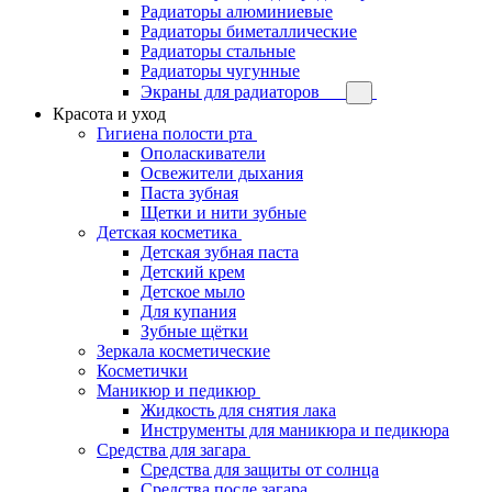
Радиаторы алюминиевые
Радиаторы биметаллические
Радиаторы стальные
Радиаторы чугунные
Экраны для радиаторов
Красота и уход
Гигиена полости рта
Ополаскиватели
Освежители дыхания
Паста зубная
Щетки и нити зубные
Детская косметика
Детская зубная паста
Детский крем
Детское мыло
Для купания
Зубные щётки
Зеркала косметические
Косметички
Маникюр и педикюр
Жидкость для снятия лака
Инструменты для маникюра и педикюра
Средства для загара
Средства для защиты от солнца
Средства после загара