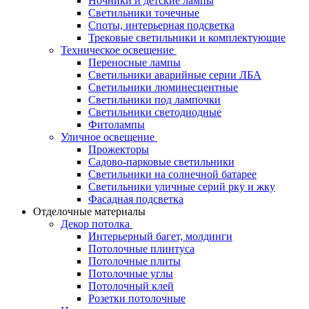
Ночники и детские лампы
Светильники точечные
Споты, интерьерная подсветка
Трековые светильники и комплектующие
Техническое освещение
Переносные лампы
Светильники аварийные серии ЛБА
Светильники люминесцентные
Светильники под лампочки
Светильники светодиодные
Фитолампы
Уличное освещение
Прожекторы
Садово-парковые светильники
Светильники на солнечной батарее
Светильники уличные серий рку и жку
Фасадная подсветка
Отделочные материалы
Декор потолка
Интерьерный багет, молдинги
Потолочные плинтуса
Потолочные плиты
Потолочные углы
Потолочный клей
Розетки потолочные