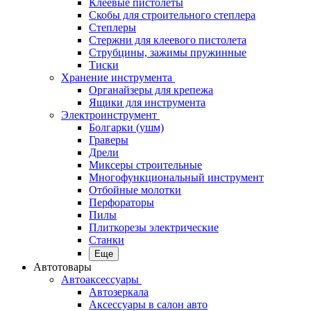
Клеевые пистолеты
Скобы для строительного степлера
Степлеры
Стержни для клеевого пистолета
Струбцины, зажимы пружинные
Тиски
Хранение инструмента
Органайзеры для крепежа
Ящики для инструмента
Электроинструмент
Болгарки (ушм)
Граверы
Дрели
Миксеры строительные
Многофункциональный инструмент
Отбойные молотки
Перфораторы
Пилы
Плиткорезы электрические
Станки
Еще
Автотовары
Автоаксессуары
Автозеркала
Аксессуары в салон авто