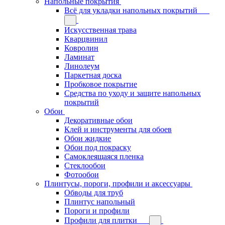
Напольные покрытия
Всё для укладки напольных покрытий
Искусственная трава
Кварцвинил
Ковролин
Ламинат
Линолеум
Паркетная доска
Пробковое покрытие
Средства по уходу и защите напольных
покрытий
Обои
Декоративные обои
Клей и инструменты для обоев
Обои жидкие
Обои под покраску
Самоклеящаяся пленка
Стеклообои
Фотообои
Плинтусы, пороги, профили и аксессуары
Обводы для труб
Плинтус напольный
Пороги и профили
Профили для плитки