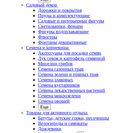
Садовый декор
Дорожки и покрытия
Пруды и комплектующие
Садовые и интерьерные фигуры
Светильники, фонари
Фигуры водоплавающие
Флюгеры
Фонтаны декоративные
Семена и корневища
Аксессуары для посадки семян
Лук севок и картофель семянной
Мицелии грибов
Семена газонных трав
Семена зелени и пряных трав
Семена злаковых
Семена кустарников
Семена лекарственных растений
Семена микрозелени
Семена овощей
Еще
Товары для активного отдыха
Батуты, детские горки, песочницы
Велосипеды и самокаты
Дождевики