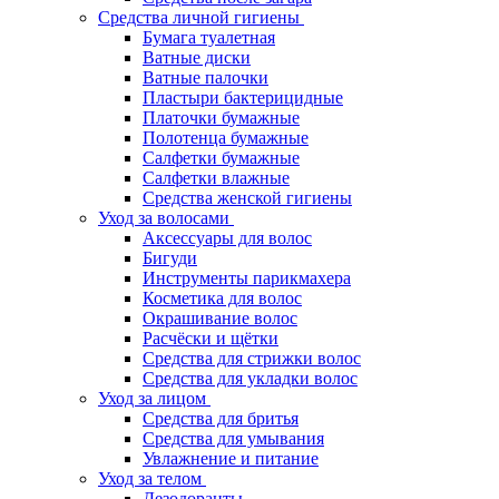
Средства личной гигиены
Бумага туалетная
Ватные диски
Ватные палочки
Пластыри бактерицидные
Платочки бумажные
Полотенца бумажные
Салфетки бумажные
Салфетки влажные
Средства женской гигиены
Уход за волосами
Аксессуары для волос
Бигуди
Инструменты парикмахера
Косметика для волос
Окрашивание волос
Расчёски и щётки
Средства для стрижки волос
Средства для укладки волос
Уход за лицом
Средства для бритья
Средства для умывания
Увлажнение и питание
Уход за телом
Дезодоранты