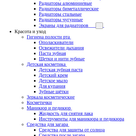
Радиаторы алюминиевые
Радиаторы биметаллические
Радиаторы стальные
Радиаторы чугунные
Экраны для радиаторов
Красота и уход
Гигиена полости рта
Ополаскиватели
Освежители дыхания
Паста зубная
Щетки и нити зубные
Детская косметика
Детская зубная паста
Детский крем
Детское мыло
Для купания
Зубные щётки
Зеркала косметические
Косметички
Маникюр и педикюр
Жидкость для снятия лака
Инструменты для маникюра и педикюра
Средства для загара
Средства для защиты от солнца
Средства после загара