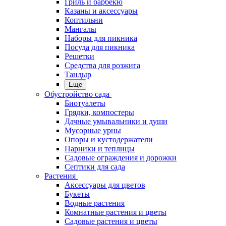
Гриль и барбекю
Казаны и аксессуары
Коптильни
Мангалы
Наборы для пикника
Посуда для пикника
Решетки
Средства для розжига
Тандыр
Еще
Обустройство сада
Биотуалеты
Грядки, компостеры
Дачные умывальники и души
Мусорные урны
Опоры и кустодержатели
Парники и теплицы
Садовые ограждения и дорожки
Септики для сада
Растения
Аксессуары для цветов
Букеты
Водные растения
Комнатные растения и цветы
Садовые растения и цветы