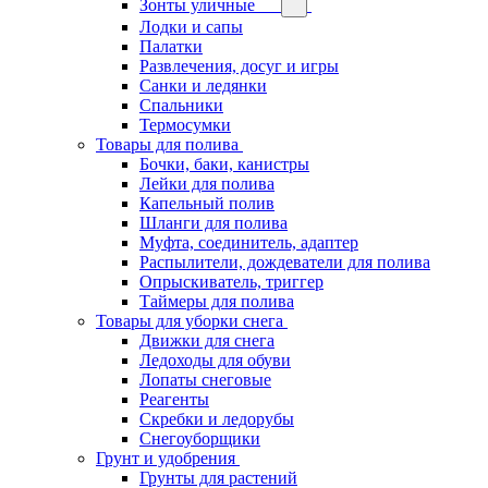
Зонты уличные
Лодки и сапы
Палатки
Развлечения, досуг и игры
Санки и ледянки
Спальники
Термосумки
Товары для полива
Бочки, баки, канистры
Лейки для полива
Капельный полив
Шланги для полива
Муфта, соединитель, адаптер
Распылители, дождеватели для полива
Опрыскиватель, триггер
Таймеры для полива
Товары для уборки снега
Движки для снега
Ледоходы для обуви
Лопаты снеговые
Реагенты
Скребки и ледорубы
Снегоуборщики
Грунт и удобрения
Грунты для растений