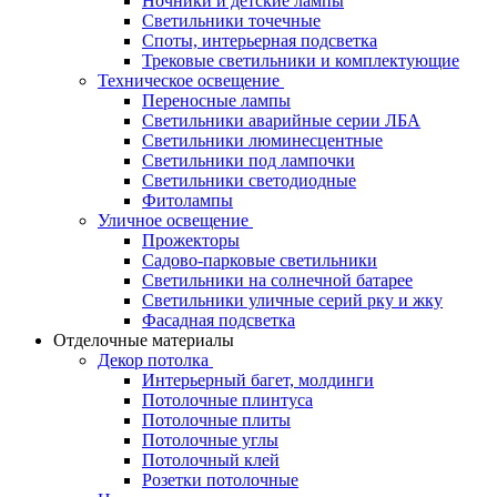
Ночники и детские лампы
Светильники точечные
Споты, интерьерная подсветка
Трековые светильники и комплектующие
Техническое освещение
Переносные лампы
Светильники аварийные серии ЛБА
Светильники люминесцентные
Светильники под лампочки
Светильники светодиодные
Фитолампы
Уличное освещение
Прожекторы
Садово-парковые светильники
Светильники на солнечной батарее
Светильники уличные серий рку и жку
Фасадная подсветка
Отделочные материалы
Декор потолка
Интерьерный багет, молдинги
Потолочные плинтуса
Потолочные плиты
Потолочные углы
Потолочный клей
Розетки потолочные