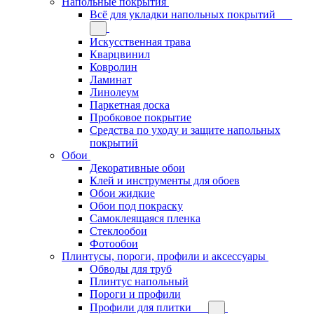
Напольные покрытия
Всё для укладки напольных покрытий
Искусственная трава
Кварцвинил
Ковролин
Ламинат
Линолеум
Паркетная доска
Пробковое покрытие
Средства по уходу и защите напольных
покрытий
Обои
Декоративные обои
Клей и инструменты для обоев
Обои жидкие
Обои под покраску
Самоклеящаяся пленка
Стеклообои
Фотообои
Плинтусы, пороги, профили и аксессуары
Обводы для труб
Плинтус напольный
Пороги и профили
Профили для плитки