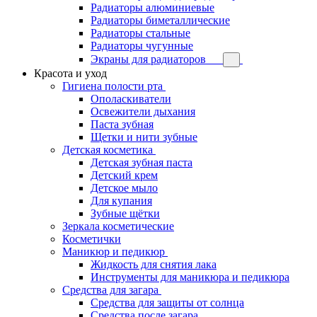
Радиаторы алюминиевые
Радиаторы биметаллические
Радиаторы стальные
Радиаторы чугунные
Экраны для радиаторов
Красота и уход
Гигиена полости рта
Ополаскиватели
Освежители дыхания
Паста зубная
Щетки и нити зубные
Детская косметика
Детская зубная паста
Детский крем
Детское мыло
Для купания
Зубные щётки
Зеркала косметические
Косметички
Маникюр и педикюр
Жидкость для снятия лака
Инструменты для маникюра и педикюра
Средства для загара
Средства для защиты от солнца
Средства после загара