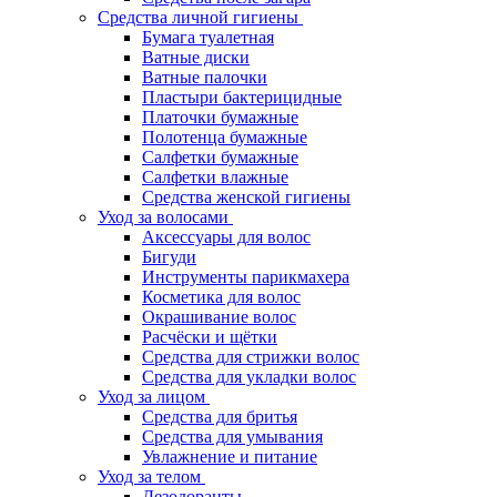
Средства личной гигиены
Бумага туалетная
Ватные диски
Ватные палочки
Пластыри бактерицидные
Платочки бумажные
Полотенца бумажные
Салфетки бумажные
Салфетки влажные
Средства женской гигиены
Уход за волосами
Аксессуары для волос
Бигуди
Инструменты парикмахера
Косметика для волос
Окрашивание волос
Расчёски и щётки
Средства для стрижки волос
Средства для укладки волос
Уход за лицом
Средства для бритья
Средства для умывания
Увлажнение и питание
Уход за телом
Дезодоранты