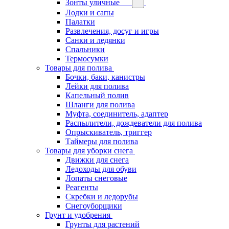
Зонты уличные
Лодки и сапы
Палатки
Развлечения, досуг и игры
Санки и ледянки
Спальники
Термосумки
Товары для полива
Бочки, баки, канистры
Лейки для полива
Капельный полив
Шланги для полива
Муфта, соединитель, адаптер
Распылители, дождеватели для полива
Опрыскиватель, триггер
Таймеры для полива
Товары для уборки снега
Движки для снега
Ледоходы для обуви
Лопаты снеговые
Реагенты
Скребки и ледорубы
Снегоуборщики
Грунт и удобрения
Грунты для растений