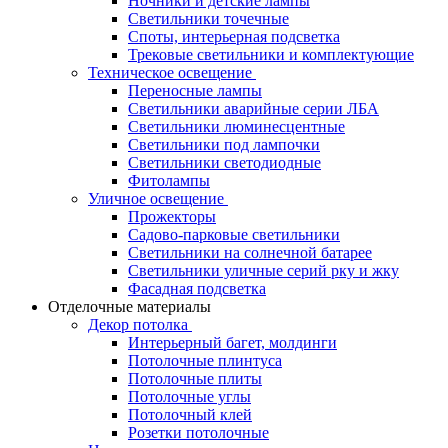
Ночники и детские лампы
Светильники точечные
Споты, интерьерная подсветка
Трековые светильники и комплектующие
Техническое освещение
Переносные лампы
Светильники аварийные серии ЛБА
Светильники люминесцентные
Светильники под лампочки
Светильники светодиодные
Фитолампы
Уличное освещение
Прожекторы
Садово-парковые светильники
Светильники на солнечной батарее
Светильники уличные серий рку и жку
Фасадная подсветка
Отделочные материалы
Декор потолка
Интерьерный багет, молдинги
Потолочные плинтуса
Потолочные плиты
Потолочные углы
Потолочный клей
Розетки потолочные