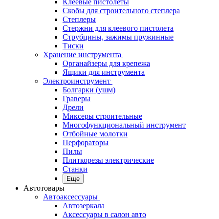
Клеевые пистолеты
Скобы для строительного степлера
Степлеры
Стержни для клеевого пистолета
Струбцины, зажимы пружинные
Тиски
Хранение инструмента
Органайзеры для крепежа
Ящики для инструмента
Электроинструмент
Болгарки (ушм)
Граверы
Дрели
Миксеры строительные
Многофункциональный инструмент
Отбойные молотки
Перфораторы
Пилы
Плиткорезы электрические
Станки
Еще
Автотовары
Автоаксессуары
Автозеркала
Аксессуары в салон авто