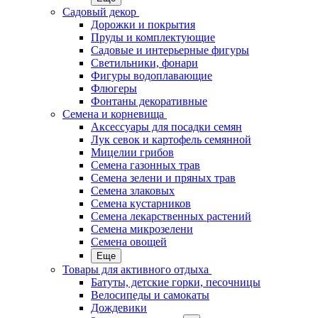
Садовый декор
Дорожки и покрытия
Пруды и комплектующие
Садовые и интерьерные фигуры
Светильники, фонари
Фигуры водоплавающие
Флюгеры
Фонтаны декоративные
Семена и корневища
Аксессуары для посадки семян
Лук севок и картофель семянной
Мицелии грибов
Семена газонных трав
Семена зелени и пряных трав
Семена злаковых
Семена кустарников
Семена лекарственных растений
Семена микрозелени
Семена овощей
Еще
Товары для активного отдыха
Батуты, детские горки, песочницы
Велосипеды и самокаты
Дождевики