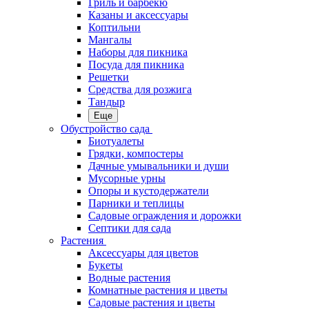
Гриль и барбекю
Казаны и аксессуары
Коптильни
Мангалы
Наборы для пикника
Посуда для пикника
Решетки
Средства для розжига
Тандыр
Еще
Обустройство сада
Биотуалеты
Грядки, компостеры
Дачные умывальники и души
Мусорные урны
Опоры и кустодержатели
Парники и теплицы
Садовые ограждения и дорожки
Септики для сада
Растения
Аксессуары для цветов
Букеты
Водные растения
Комнатные растения и цветы
Садовые растения и цветы