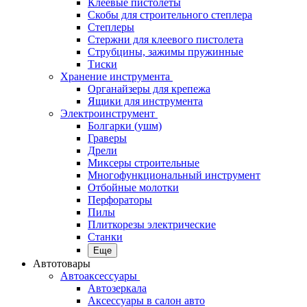
Клеевые пистолеты
Скобы для строительного степлера
Степлеры
Стержни для клеевого пистолета
Струбцины, зажимы пружинные
Тиски
Хранение инструмента
Органайзеры для крепежа
Ящики для инструмента
Электроинструмент
Болгарки (ушм)
Граверы
Дрели
Миксеры строительные
Многофункциональный инструмент
Отбойные молотки
Перфораторы
Пилы
Плиткорезы электрические
Станки
Еще
Автотовары
Автоаксессуары
Автозеркала
Аксессуары в салон авто