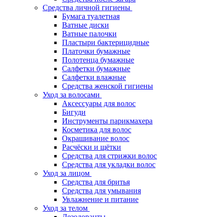
Средства личной гигиены
Бумага туалетная
Ватные диски
Ватные палочки
Пластыри бактерицидные
Платочки бумажные
Полотенца бумажные
Салфетки бумажные
Салфетки влажные
Средства женской гигиены
Уход за волосами
Аксессуары для волос
Бигуди
Инструменты парикмахера
Косметика для волос
Окрашивание волос
Расчёски и щётки
Средства для стрижки волос
Средства для укладки волос
Уход за лицом
Средства для бритья
Средства для умывания
Увлажнение и питание
Уход за телом
Дезодоранты