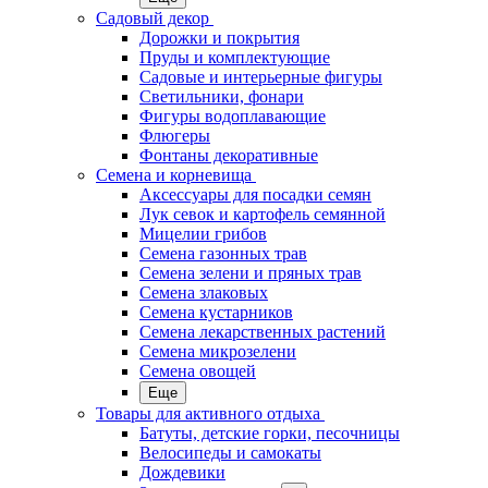
Садовый декор
Дорожки и покрытия
Пруды и комплектующие
Садовые и интерьерные фигуры
Светильники, фонари
Фигуры водоплавающие
Флюгеры
Фонтаны декоративные
Семена и корневища
Аксессуары для посадки семян
Лук севок и картофель семянной
Мицелии грибов
Семена газонных трав
Семена зелени и пряных трав
Семена злаковых
Семена кустарников
Семена лекарственных растений
Семена микрозелени
Семена овощей
Еще
Товары для активного отдыха
Батуты, детские горки, песочницы
Велосипеды и самокаты
Дождевики