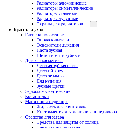
Радиаторы алюминиевые
Радиаторы биметаллические
Радиаторы стальные
Радиаторы чугунные
Экраны для радиаторов
Красота и уход
Гигиена полости рта
Ополаскиватели
Освежители дыхания
Паста зубная
Щетки и нити зубные
Детская косметика
Детская зубная паста
Детский крем
Детское мыло
Для купания
Зубные щётки
Зеркала косметические
Косметички
Маникюр и педикюр
Жидкость для снятия лака
Инструменты для маникюра и педикюра
Средства для загара
Средства для защиты от солнца
Средства после загара