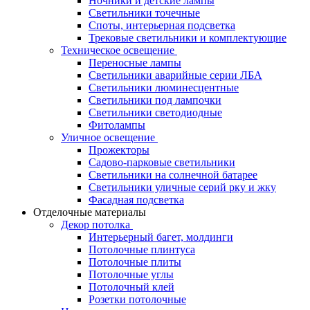
Ночники и детские лампы
Светильники точечные
Споты, интерьерная подсветка
Трековые светильники и комплектующие
Техническое освещение
Переносные лампы
Светильники аварийные серии ЛБА
Светильники люминесцентные
Светильники под лампочки
Светильники светодиодные
Фитолампы
Уличное освещение
Прожекторы
Садово-парковые светильники
Светильники на солнечной батарее
Светильники уличные серий рку и жку
Фасадная подсветка
Отделочные материалы
Декор потолка
Интерьерный багет, молдинги
Потолочные плинтуса
Потолочные плиты
Потолочные углы
Потолочный клей
Розетки потолочные