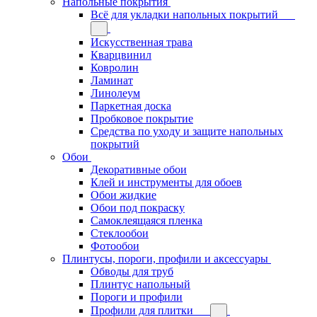
Напольные покрытия
Всё для укладки напольных покрытий
Искусственная трава
Кварцвинил
Ковролин
Ламинат
Линолеум
Паркетная доска
Пробковое покрытие
Средства по уходу и защите напольных
покрытий
Обои
Декоративные обои
Клей и инструменты для обоев
Обои жидкие
Обои под покраску
Самоклеящаяся пленка
Стеклообои
Фотообои
Плинтусы, пороги, профили и аксессуары
Обводы для труб
Плинтус напольный
Пороги и профили
Профили для плитки