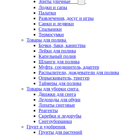
Зонты уличные
Лодки и сапы
Палатки
Развлечения, досуг и игры
Санки и ледянки
Спальники
Термосумки
Товары для полива
Бочки, баки, канистры
Лейки для полива
Капельный полив
Шланги для полива
Муфта, соединитель, адаптер
Распылители, дождеватели для полива
Опрыскиватель, триггер
Таймеры для полива
Товары для уборки снега
Движки для снега
Ледоходы для обуви
Лопаты снеговые
Реагенты
Скребки и ледорубы
Снегоуборщики
Грунт и удобрения
Грунты для растений