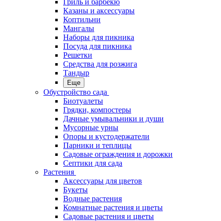
Гриль и барбекю
Казаны и аксессуары
Коптильни
Мангалы
Наборы для пикника
Посуда для пикника
Решетки
Средства для розжига
Тандыр
Еще
Обустройство сада
Биотуалеты
Грядки, компостеры
Дачные умывальники и души
Мусорные урны
Опоры и кустодержатели
Парники и теплицы
Садовые ограждения и дорожки
Септики для сада
Растения
Аксессуары для цветов
Букеты
Водные растения
Комнатные растения и цветы
Садовые растения и цветы