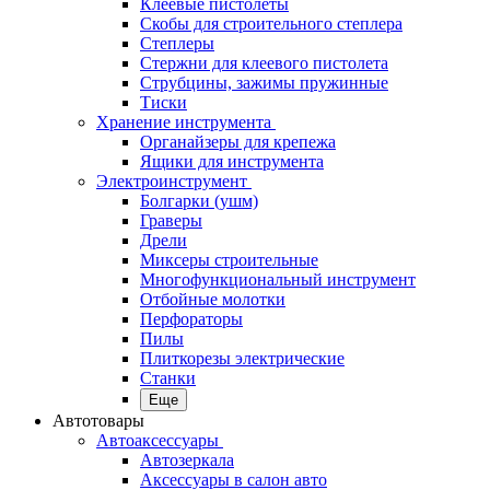
Клеевые пистолеты
Скобы для строительного степлера
Степлеры
Стержни для клеевого пистолета
Струбцины, зажимы пружинные
Тиски
Хранение инструмента
Органайзеры для крепежа
Ящики для инструмента
Электроинструмент
Болгарки (ушм)
Граверы
Дрели
Миксеры строительные
Многофункциональный инструмент
Отбойные молотки
Перфораторы
Пилы
Плиткорезы электрические
Станки
Еще
Автотовары
Автоаксессуары
Автозеркала
Аксессуары в салон авто