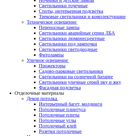
Ночники и детские лампы
Светильники точечные
Споты, интерьерная подсветка
Трековые светильники и комплектующие
Техническое освещение
Переносные лампы
Светильники аварийные серии ЛБА
Светильники люминесцентные
Светильники под лампочки
Светильники светодиодные
Фитолампы
Уличное освещение
Прожекторы
Садово-парковые светильники
Светильники на солнечной батарее
Светильники уличные серий рку и жку
Фасадная подсветка
Отделочные материалы
Декор потолка
Интерьерный багет, молдинги
Потолочные плинтуса
Потолочные плиты
Потолочные углы
Потолочный клей
Розетки потолочные