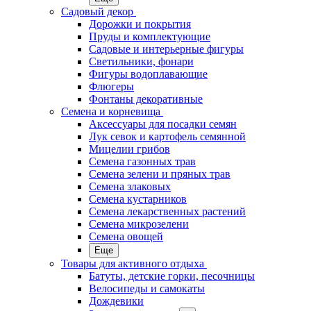
Садовый декор
Дорожки и покрытия
Пруды и комплектующие
Садовые и интерьерные фигуры
Светильники, фонари
Фигуры водоплавающие
Флюгеры
Фонтаны декоративные
Семена и корневища
Аксессуары для посадки семян
Лук севок и картофель семянной
Мицелии грибов
Семена газонных трав
Семена зелени и пряных трав
Семена злаковых
Семена кустарников
Семена лекарственных растений
Семена микрозелени
Семена овощей
Еще
Товары для активного отдыха
Батуты, детские горки, песочницы
Велосипеды и самокаты
Дождевики