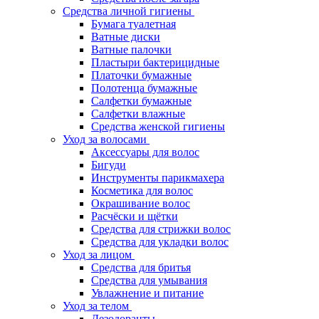
Средства личной гигиены
Бумага туалетная
Ватные диски
Ватные палочки
Пластыри бактерицидные
Платочки бумажные
Полотенца бумажные
Салфетки бумажные
Салфетки влажные
Средства женской гигиены
Уход за волосами
Аксессуары для волос
Бигуди
Инструменты парикмахера
Косметика для волос
Окрашивание волос
Расчёски и щётки
Средства для стрижки волос
Средства для укладки волос
Уход за лицом
Средства для бритья
Средства для умывания
Увлажнение и питание
Уход за телом
Дезодоранты