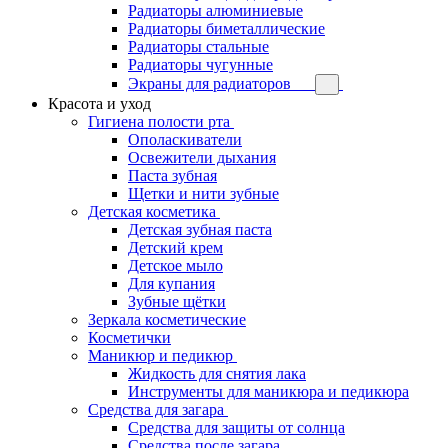
Радиаторы алюминиевые
Радиаторы биметаллические
Радиаторы стальные
Радиаторы чугунные
Экраны для радиаторов
Красота и уход
Гигиена полости рта
Ополаскиватели
Освежители дыхания
Паста зубная
Щетки и нити зубные
Детская косметика
Детская зубная паста
Детский крем
Детское мыло
Для купания
Зубные щётки
Зеркала косметические
Косметички
Маникюр и педикюр
Жидкость для снятия лака
Инструменты для маникюра и педикюра
Средства для загара
Средства для защиты от солнца
Средства после загара