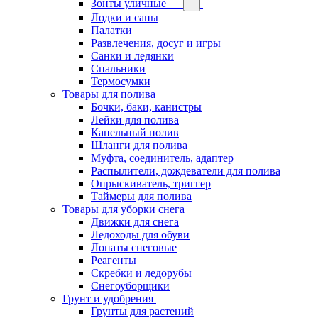
Зонты уличные
Лодки и сапы
Палатки
Развлечения, досуг и игры
Санки и ледянки
Спальники
Термосумки
Товары для полива
Бочки, баки, канистры
Лейки для полива
Капельный полив
Шланги для полива
Муфта, соединитель, адаптер
Распылители, дождеватели для полива
Опрыскиватель, триггер
Таймеры для полива
Товары для уборки снега
Движки для снега
Ледоходы для обуви
Лопаты снеговые
Реагенты
Скребки и ледорубы
Снегоуборщики
Грунт и удобрения
Грунты для растений