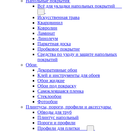
Напольные покрытия
Всё для укладки напольных покрытий
Искусственная трава
Кварцвинил
Ковролин
Ламинат
Линолеум
Паркетная доска
Пробковое покрытие
Средства по уходу и защите напольных
покрытий
Обои
Декоративные обои
Клей и инструменты для обоев
Обои жидкие
Обои под покраску
Самоклеящаяся пленка
Стеклообои
Фотообои
Плинтусы, пороги, профили и аксессуары
Обводы для труб
Плинтус напольный
Пороги и профили
Профили для плитки