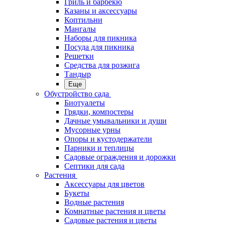
Гриль и барбекю
Казаны и аксессуары
Коптильни
Мангалы
Наборы для пикника
Посуда для пикника
Решетки
Средства для розжига
Тандыр
Еще
Обустройство сада
Биотуалеты
Грядки, компостеры
Дачные умывальники и души
Мусорные урны
Опоры и кустодержатели
Парники и теплицы
Садовые ограждения и дорожки
Септики для сада
Растения
Аксессуары для цветов
Букеты
Водные растения
Комнатные растения и цветы
Садовые растения и цветы