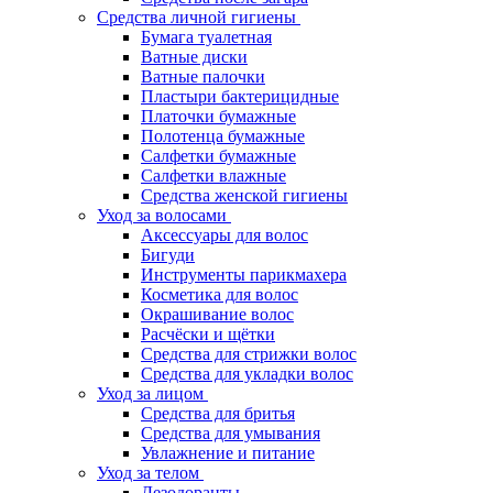
Средства личной гигиены
Бумага туалетная
Ватные диски
Ватные палочки
Пластыри бактерицидные
Платочки бумажные
Полотенца бумажные
Салфетки бумажные
Салфетки влажные
Средства женской гигиены
Уход за волосами
Аксессуары для волос
Бигуди
Инструменты парикмахера
Косметика для волос
Окрашивание волос
Расчёски и щётки
Средства для стрижки волос
Средства для укладки волос
Уход за лицом
Средства для бритья
Средства для умывания
Увлажнение и питание
Уход за телом
Дезодоранты