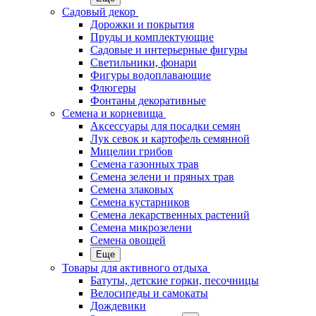
Садовый декор
Дорожки и покрытия
Пруды и комплектующие
Садовые и интерьерные фигуры
Светильники, фонари
Фигуры водоплавающие
Флюгеры
Фонтаны декоративные
Семена и корневища
Аксессуары для посадки семян
Лук севок и картофель семянной
Мицелии грибов
Семена газонных трав
Семена зелени и пряных трав
Семена злаковых
Семена кустарников
Семена лекарственных растений
Семена микрозелени
Семена овощей
Еще
Товары для активного отдыха
Батуты, детские горки, песочницы
Велосипеды и самокаты
Дождевики