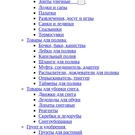
Зонты уличные
Лодки и сапы
Палатки
Развлечения, досуг и игры
Санки и ледянки
Спальники
Термосумки
Товары для полива
Бочки, баки, канистры
Лейки для полива
Капельный полив
Шланги для полива
Муфта, соединитель, адаптер
Распылители, дождеватели для полива
Опрыскиватель, триггер
Таймеры для полива
Товары для уборки снега
Движки для снега
Ледоходы для обуви
Лопаты снеговые
Реагенты
Скребки и ледорубы
Снегоуборщики
Грунт и удобрения
Грунты для растений