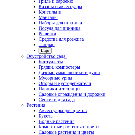
Гриль и барбекю
Казаны и аксессуары
Коптильни
Мангалы
Наборы для пикника
Посуда для пикника
Решетки
Средства для розжига
Тандыр
Еще
Обустройство сада
Биотуалеты
Грядки, компостеры
Дачные умывальники и души
Мусорные урны
Опоры и кустодержатели
Парники и теплицы
Садовые ограждения и дорожки
Септики для сада
Растения
Аксессуары для цветов
Букеты
Водные растения
Комнатные растения и цветы
Садовые растения и цветы