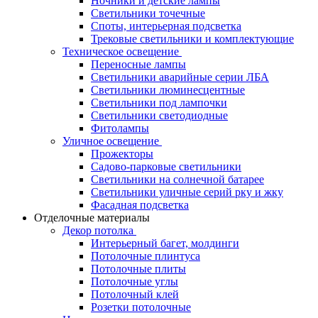
Ночники и детские лампы
Светильники точечные
Споты, интерьерная подсветка
Трековые светильники и комплектующие
Техническое освещение
Переносные лампы
Светильники аварийные серии ЛБА
Светильники люминесцентные
Светильники под лампочки
Светильники светодиодные
Фитолампы
Уличное освещение
Прожекторы
Садово-парковые светильники
Светильники на солнечной батарее
Светильники уличные серий рку и жку
Фасадная подсветка
Отделочные материалы
Декор потолка
Интерьерный багет, молдинги
Потолочные плинтуса
Потолочные плиты
Потолочные углы
Потолочный клей
Розетки потолочные