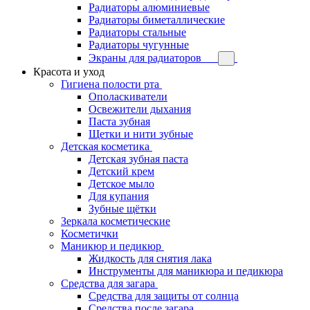
Радиаторы алюминиевые
Радиаторы биметаллические
Радиаторы стальные
Радиаторы чугунные
Экраны для радиаторов
Красота и уход
Гигиена полости рта
Ополаскиватели
Освежители дыхания
Паста зубная
Щетки и нити зубные
Детская косметика
Детская зубная паста
Детский крем
Детское мыло
Для купания
Зубные щётки
Зеркала косметические
Косметички
Маникюр и педикюр
Жидкость для снятия лака
Инструменты для маникюра и педикюра
Средства для загара
Средства для защиты от солнца
Средства после загара