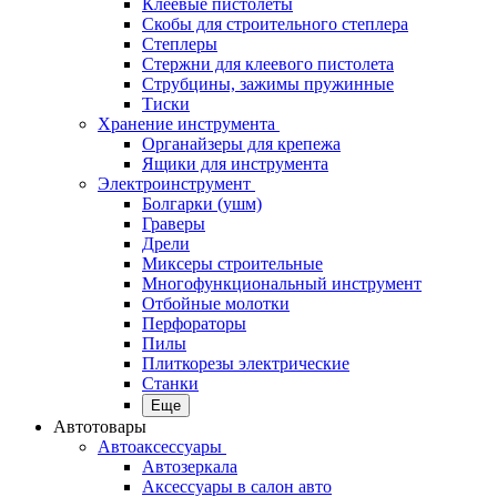
Клеевые пистолеты
Скобы для строительного степлера
Степлеры
Стержни для клеевого пистолета
Струбцины, зажимы пружинные
Тиски
Хранение инструмента
Органайзеры для крепежа
Ящики для инструмента
Электроинструмент
Болгарки (ушм)
Граверы
Дрели
Миксеры строительные
Многофункциональный инструмент
Отбойные молотки
Перфораторы
Пилы
Плиткорезы электрические
Станки
Еще
Автотовары
Автоаксессуары
Автозеркала
Аксессуары в салон авто