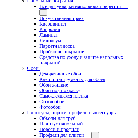
Напольные покрытия
Всё для укладки напольных покрытий
Искусственная трава
Кварцвинил
Ковролин
Ламинат
Линолеум
Паркетная доска
Пробковое покрытие
Средства по уходу и защите напольных
покрытий
Обои
Декоративные обои
Клей и инструменты для обоев
Обои жидкие
Обои под покраску
Самоклеящаяся пленка
Стеклообои
Фотообои
Плинтусы, пороги, профили и аксессуары
Обводы для труб
Плинтус напольный
Пороги и профили
Профили для плитки