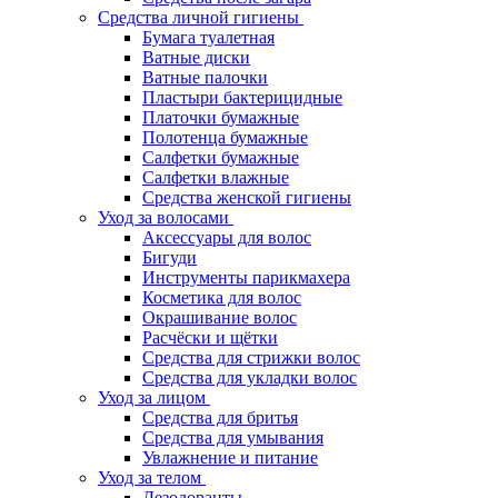
Средства личной гигиены
Бумага туалетная
Ватные диски
Ватные палочки
Пластыри бактерицидные
Платочки бумажные
Полотенца бумажные
Салфетки бумажные
Салфетки влажные
Средства женской гигиены
Уход за волосами
Аксессуары для волос
Бигуди
Инструменты парикмахера
Косметика для волос
Окрашивание волос
Расчёски и щётки
Средства для стрижки волос
Средства для укладки волос
Уход за лицом
Средства для бритья
Средства для умывания
Увлажнение и питание
Уход за телом
Дезодоранты