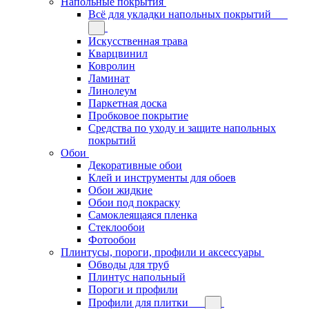
Напольные покрытия
Всё для укладки напольных покрытий
Искусственная трава
Кварцвинил
Ковролин
Ламинат
Линолеум
Паркетная доска
Пробковое покрытие
Средства по уходу и защите напольных
покрытий
Обои
Декоративные обои
Клей и инструменты для обоев
Обои жидкие
Обои под покраску
Самоклеящаяся пленка
Стеклообои
Фотообои
Плинтусы, пороги, профили и аксессуары
Обводы для труб
Плинтус напольный
Пороги и профили
Профили для плитки