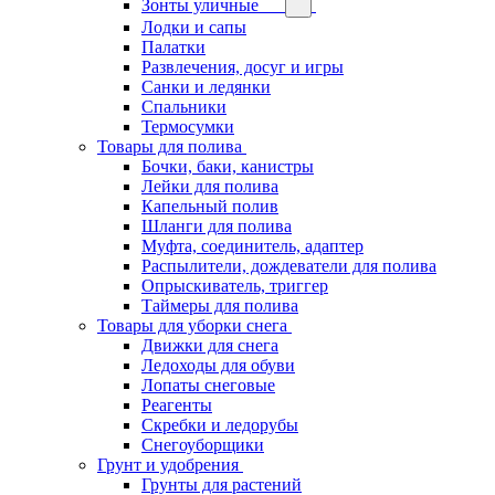
Зонты уличные
Лодки и сапы
Палатки
Развлечения, досуг и игры
Санки и ледянки
Спальники
Термосумки
Товары для полива
Бочки, баки, канистры
Лейки для полива
Капельный полив
Шланги для полива
Муфта, соединитель, адаптер
Распылители, дождеватели для полива
Опрыскиватель, триггер
Таймеры для полива
Товары для уборки снега
Движки для снега
Ледоходы для обуви
Лопаты снеговые
Реагенты
Скребки и ледорубы
Снегоуборщики
Грунт и удобрения
Грунты для растений