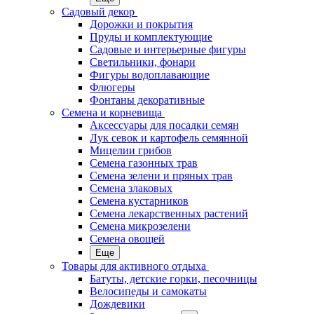
Садовый декор
Дорожки и покрытия
Пруды и комплектующие
Садовые и интерьерные фигуры
Светильники, фонари
Фигуры водоплавающие
Флюгеры
Фонтаны декоративные
Семена и корневища
Аксессуары для посадки семян
Лук севок и картофель семянной
Мицелии грибов
Семена газонных трав
Семена зелени и пряных трав
Семена злаковых
Семена кустарников
Семена лекарственных растений
Семена микрозелени
Семена овощей
Еще
Товары для активного отдыха
Батуты, детские горки, песочницы
Велосипеды и самокаты
Дождевики