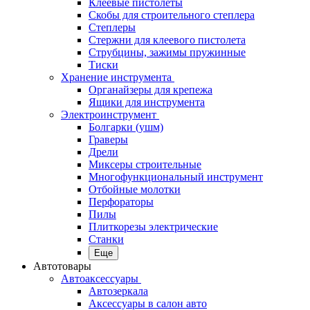
Клеевые пистолеты
Скобы для строительного степлера
Степлеры
Стержни для клеевого пистолета
Струбцины, зажимы пружинные
Тиски
Хранение инструмента
Органайзеры для крепежа
Ящики для инструмента
Электроинструмент
Болгарки (ушм)
Граверы
Дрели
Миксеры строительные
Многофункциональный инструмент
Отбойные молотки
Перфораторы
Пилы
Плиткорезы электрические
Станки
Еще
Автотовары
Автоаксессуары
Автозеркала
Аксессуары в салон авто