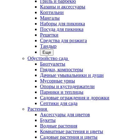
Гриль и барбекю
Казаны и аксессуары
Коптильни
Мангалы
Наборы для пикника
Посуда для пикника
Решетки
Средства для розжига
Тандыр
Еще
Обустройство сада
Биотуалеты
Грядки, компостеры
Дачные умывальники и души
Мусорные урны
Опоры и кустодержатели
Парники и теплицы
Садовые ограждения и дорожки
Септики для сада
Растения
Аксессуары для цветов
Букеты
Водные растения
Комнатные растения и цветы
Садовые растения и цветы