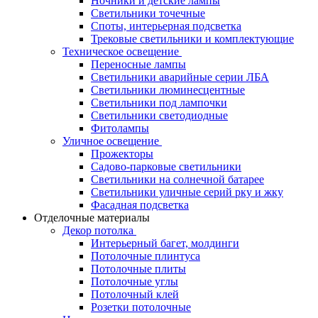
Ночники и детские лампы
Светильники точечные
Споты, интерьерная подсветка
Трековые светильники и комплектующие
Техническое освещение
Переносные лампы
Светильники аварийные серии ЛБА
Светильники люминесцентные
Светильники под лампочки
Светильники светодиодные
Фитолампы
Уличное освещение
Прожекторы
Садово-парковые светильники
Светильники на солнечной батарее
Светильники уличные серий рку и жку
Фасадная подсветка
Отделочные материалы
Декор потолка
Интерьерный багет, молдинги
Потолочные плинтуса
Потолочные плиты
Потолочные углы
Потолочный клей
Розетки потолочные