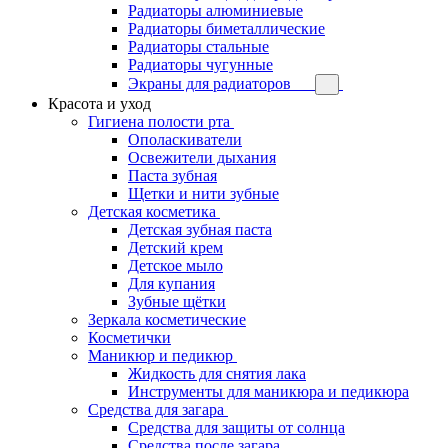
Радиаторы алюминиевые
Радиаторы биметаллические
Радиаторы стальные
Радиаторы чугунные
Экраны для радиаторов
Красота и уход
Гигиена полости рта
Ополаскиватели
Освежители дыхания
Паста зубная
Щетки и нити зубные
Детская косметика
Детская зубная паста
Детский крем
Детское мыло
Для купания
Зубные щётки
Зеркала косметические
Косметички
Маникюр и педикюр
Жидкость для снятия лака
Инструменты для маникюра и педикюра
Средства для загара
Средства для защиты от солнца
Средства после загара