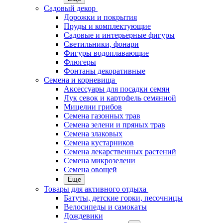
Садовый декор
Дорожки и покрытия
Пруды и комплектующие
Садовые и интерьерные фигуры
Светильники, фонари
Фигуры водоплавающие
Флюгеры
Фонтаны декоративные
Семена и корневища
Аксессуары для посадки семян
Лук севок и картофель семянной
Мицелии грибов
Семена газонных трав
Семена зелени и пряных трав
Семена злаковых
Семена кустарников
Семена лекарственных растений
Семена микрозелени
Семена овощей
Еще
Товары для активного отдыха
Батуты, детские горки, песочницы
Велосипеды и самокаты
Дождевики