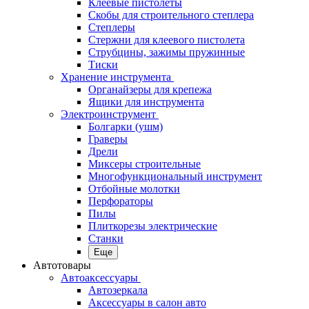
Клеевые пистолеты
Скобы для строительного степлера
Степлеры
Стержни для клеевого пистолета
Струбцины, зажимы пружинные
Тиски
Хранение инструмента
Органайзеры для крепежа
Ящики для инструмента
Электроинструмент
Болгарки (ушм)
Граверы
Дрели
Миксеры строительные
Многофункциональный инструмент
Отбойные молотки
Перфораторы
Пилы
Плиткорезы электрические
Станки
Еще
Автотовары
Автоаксессуары
Автозеркала
Аксессуары в салон авто