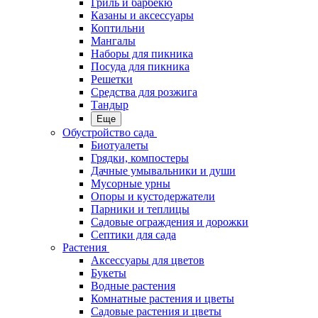
Гриль и барбекю
Казаны и аксессуары
Коптильни
Мангалы
Наборы для пикника
Посуда для пикника
Решетки
Средства для розжига
Тандыр
Еще
Обустройство сада
Биотуалеты
Грядки, компостеры
Дачные умывальники и души
Мусорные урны
Опоры и кустодержатели
Парники и теплицы
Садовые ограждения и дорожки
Септики для сада
Растения
Аксессуары для цветов
Букеты
Водные растения
Комнатные растения и цветы
Садовые растения и цветы