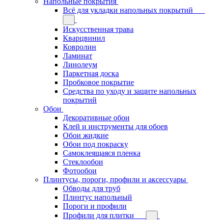
Напольные покрытия
Всё для укладки напольных покрытий
Искусственная трава
Кварцвинил
Ковролин
Ламинат
Линолеум
Паркетная доска
Пробковое покрытие
Средства по уходу и защите напольных
покрытий
Обои
Декоративные обои
Клей и инструменты для обоев
Обои жидкие
Обои под покраску
Самоклеящаяся пленка
Стеклообои
Фотообои
Плинтусы, пороги, профили и аксессуары
Обводы для труб
Плинтус напольный
Пороги и профили
Профили для плитки