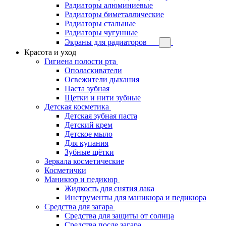
Радиаторы алюминиевые
Радиаторы биметаллические
Радиаторы стальные
Радиаторы чугунные
Экраны для радиаторов
Красота и уход
Гигиена полости рта
Ополаскиватели
Освежители дыхания
Паста зубная
Щетки и нити зубные
Детская косметика
Детская зубная паста
Детский крем
Детское мыло
Для купания
Зубные щётки
Зеркала косметические
Косметички
Маникюр и педикюр
Жидкость для снятия лака
Инструменты для маникюра и педикюра
Средства для загара
Средства для защиты от солнца
Средства после загара