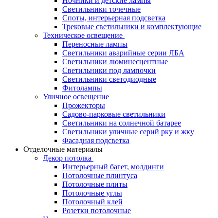
Ночники и детские лампы
Светильники точечные
Споты, интерьерная подсветка
Трековые светильники и комплектующие
Техническое освещение
Переносные лампы
Светильники аварийные серии ЛБА
Светильники люминесцентные
Светильники под лампочки
Светильники светодиодные
Фитолампы
Уличное освещение
Прожекторы
Садово-парковые светильники
Светильники на солнечной батарее
Светильники уличные серий рку и жку
Фасадная подсветка
Отделочные материалы
Декор потолка
Интерьерный багет, молдинги
Потолочные плинтуса
Потолочные плиты
Потолочные углы
Потолочный клей
Розетки потолочные