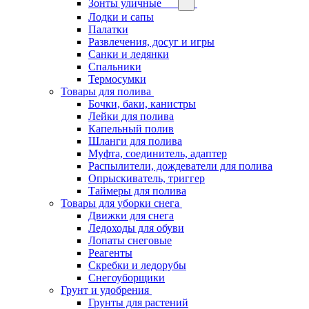
Зонты уличные
Лодки и сапы
Палатки
Развлечения, досуг и игры
Санки и ледянки
Спальники
Термосумки
Товары для полива
Бочки, баки, канистры
Лейки для полива
Капельный полив
Шланги для полива
Муфта, соединитель, адаптер
Распылители, дождеватели для полива
Опрыскиватель, триггер
Таймеры для полива
Товары для уборки снега
Движки для снега
Ледоходы для обуви
Лопаты снеговые
Реагенты
Скребки и ледорубы
Снегоуборщики
Грунт и удобрения
Грунты для растений