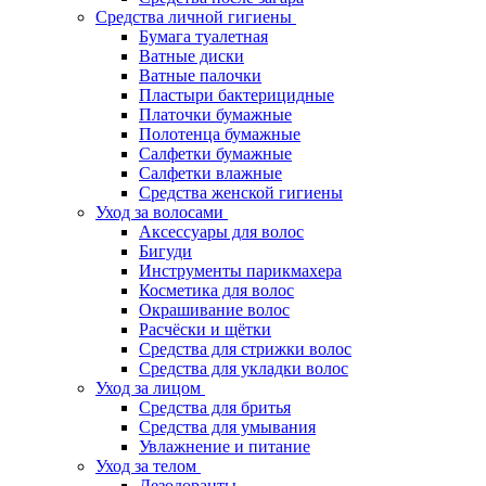
Средства личной гигиены
Бумага туалетная
Ватные диски
Ватные палочки
Пластыри бактерицидные
Платочки бумажные
Полотенца бумажные
Салфетки бумажные
Салфетки влажные
Средства женской гигиены
Уход за волосами
Аксессуары для волос
Бигуди
Инструменты парикмахера
Косметика для волос
Окрашивание волос
Расчёски и щётки
Средства для стрижки волос
Средства для укладки волос
Уход за лицом
Средства для бритья
Средства для умывания
Увлажнение и питание
Уход за телом
Дезодоранты