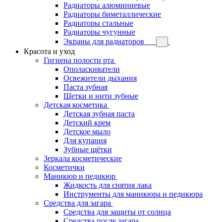
Радиаторы алюминиевые
Радиаторы биметаллические
Радиаторы стальные
Радиаторы чугунные
Экраны для радиаторов
Красота и уход
Гигиена полости рта
Ополаскиватели
Освежители дыхания
Паста зубная
Щетки и нити зубные
Детская косметика
Детская зубная паста
Детский крем
Детское мыло
Для купания
Зубные щётки
Зеркала косметические
Косметички
Маникюр и педикюр
Жидкость для снятия лака
Инструменты для маникюра и педикюра
Средства для загара
Средства для защиты от солнца
Средства после загара