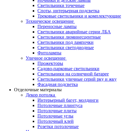
Ночники и детские лампы
Светильники точечные
Споты, интерьерная подсветка
Трековые светильники и комплектующие
Техническое освещение
Переносные лампы
Светильники аварийные серии ЛБА
Светильники люминесцентные
Светильники под лампочки
Светильники светодиодные
Фитолампы
Уличное освещение
Прожекторы
Садово-парковые светильники
Светильники на солнечной батарее
Светильники уличные серий рку и жку
Фасадная подсветка
Отделочные материалы
Декор потолка
Интерьерный багет, молдинги
Потолочные плинтуса
Потолочные плиты
Потолочные углы
Потолочный клей
Розетки потолочные