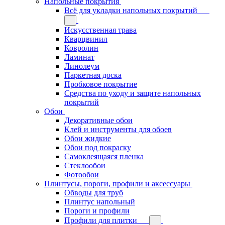
Напольные покрытия
Всё для укладки напольных покрытий
Искусственная трава
Кварцвинил
Ковролин
Ламинат
Линолеум
Паркетная доска
Пробковое покрытие
Средства по уходу и защите напольных
покрытий
Обои
Декоративные обои
Клей и инструменты для обоев
Обои жидкие
Обои под покраску
Самоклеящаяся пленка
Стеклообои
Фотообои
Плинтусы, пороги, профили и аксессуары
Обводы для труб
Плинтус напольный
Пороги и профили
Профили для плитки