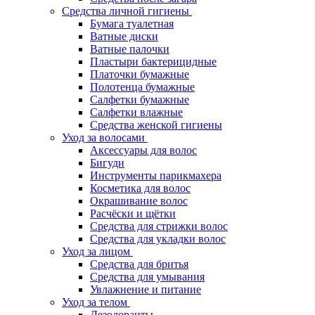
Средства личной гигиены
Бумага туалетная
Ватные диски
Ватные палочки
Пластыри бактерицидные
Платочки бумажные
Полотенца бумажные
Салфетки бумажные
Салфетки влажные
Средства женской гигиены
Уход за волосами
Аксессуары для волос
Бигуди
Инструменты парикмахера
Косметика для волос
Окрашивание волос
Расчёски и щётки
Средства для стрижки волос
Средства для укладки волос
Уход за лицом
Средства для бритья
Средства для умывания
Увлажнение и питание
Уход за телом
Дезодоранты