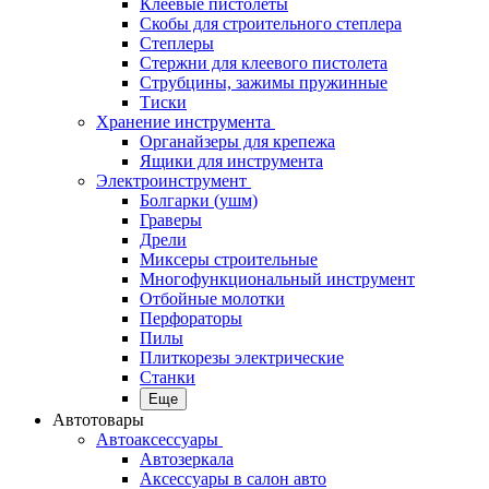
Клеевые пистолеты
Скобы для строительного степлера
Степлеры
Стержни для клеевого пистолета
Струбцины, зажимы пружинные
Тиски
Хранение инструмента
Органайзеры для крепежа
Ящики для инструмента
Электроинструмент
Болгарки (ушм)
Граверы
Дрели
Миксеры строительные
Многофункциональный инструмент
Отбойные молотки
Перфораторы
Пилы
Плиткорезы электрические
Станки
Еще
Автотовары
Автоаксессуары
Автозеркала
Аксессуары в салон авто