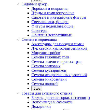
Садовый декор
Дорожки и покрытия
Пруды и комплектующие
Садовые и интерьерные фигуры
Светильники, фонари
Фигуры водоплавающие
Флюгеры
Фонтаны декоративные
Семена и корневища
Аксессуары для посадки семян
Лук севок и картофель семянной
Мицелии грибов
Семена газонных трав
Семена зелени и пряных трав
Семена злаковых
Семена кустарников
Семена лекарственных растений
Семена микрозелени
Семена овощей
Еще
Товары для активного отдыха
Батуты, детские горки, песочницы
Велосипеды и самокаты
Дождевики