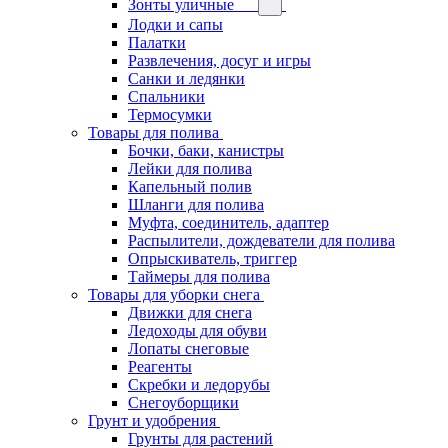
Зонты уличные
Лодки и сапы
Палатки
Развлечения, досуг и игры
Санки и ледянки
Спальники
Термосумки
Товары для полива
Бочки, баки, канистры
Лейки для полива
Капельный полив
Шланги для полива
Муфта, соединитель, адаптер
Распылители, дождеватели для полива
Опрыскиватель, триггер
Таймеры для полива
Товары для уборки снега
Движки для снега
Ледоходы для обуви
Лопаты снеговые
Реагенты
Скребки и ледорубы
Снегоуборщики
Грунт и удобрения
Грунты для растений