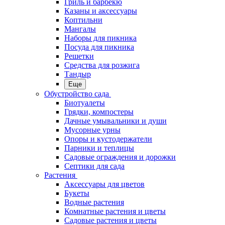
Гриль и барбекю
Казаны и аксессуары
Коптильни
Мангалы
Наборы для пикника
Посуда для пикника
Решетки
Средства для розжига
Тандыр
Еще
Обустройство сада
Биотуалеты
Грядки, компостеры
Дачные умывальники и души
Мусорные урны
Опоры и кустодержатели
Парники и теплицы
Садовые ограждения и дорожки
Септики для сада
Растения
Аксессуары для цветов
Букеты
Водные растения
Комнатные растения и цветы
Садовые растения и цветы