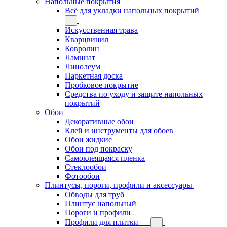
Напольные покрытия
Всё для укладки напольных покрытий
Искусственная трава
Кварцвинил
Ковролин
Ламинат
Линолеум
Паркетная доска
Пробковое покрытие
Средства по уходу и защите напольных
покрытий
Обои
Декоративные обои
Клей и инструменты для обоев
Обои жидкие
Обои под покраску
Самоклеящаяся пленка
Стеклообои
Фотообои
Плинтусы, пороги, профили и аксессуары
Обводы для труб
Плинтус напольный
Пороги и профили
Профили для плитки