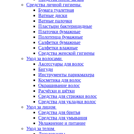
Средства личной гигиены
Бумага туалетная
Ватные диски
Ватные палочки
Пластыри бактерицидные
Платочки бумажные
Полотенца бумажные
Салфетки бумажные
Салфетки влажные
Средства женской гигиены
Уход за волосами
Аксессуары для волос
Бигуди
Инструменты парикмахера
Косметика для волос
Окрашивание волос
Расчёски и щётки
Средства для стрижки волос
Средства для укладки волос
Уход за лицом
Средства для бритья
Средства для умывания
Увлажнение и питание
Уход за телом
Дезодоранты