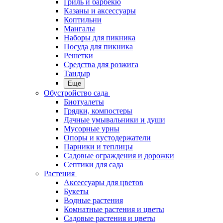
Гриль и барбекю
Казаны и аксессуары
Коптильни
Мангалы
Наборы для пикника
Посуда для пикника
Решетки
Средства для розжига
Тандыр
Еще
Обустройство сада
Биотуалеты
Грядки, компостеры
Дачные умывальники и души
Мусорные урны
Опоры и кустодержатели
Парники и теплицы
Садовые ограждения и дорожки
Септики для сада
Растения
Аксессуары для цветов
Букеты
Водные растения
Комнатные растения и цветы
Садовые растения и цветы