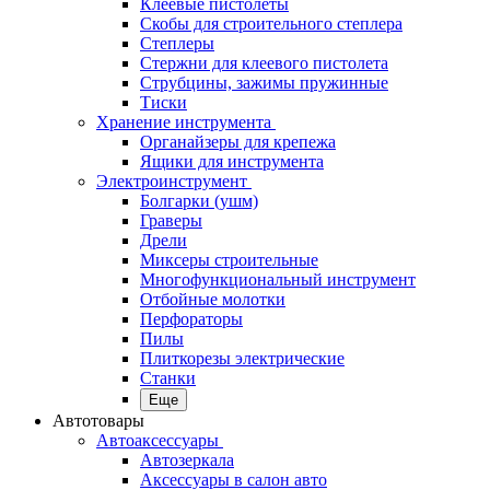
Клеевые пистолеты
Скобы для строительного степлера
Степлеры
Стержни для клеевого пистолета
Струбцины, зажимы пружинные
Тиски
Хранение инструмента
Органайзеры для крепежа
Ящики для инструмента
Электроинструмент
Болгарки (ушм)
Граверы
Дрели
Миксеры строительные
Многофункциональный инструмент
Отбойные молотки
Перфораторы
Пилы
Плиткорезы электрические
Станки
Еще
Автотовары
Автоаксессуары
Автозеркала
Аксессуары в салон авто