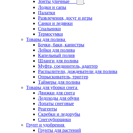
Зонты уличные
Лодки и сапы
Палатки
Развлечения, досуг и игры
Санки и ледянки
Спальники
Термосумки
Товары для полива
Бочки, баки, канистры
Лейки для полива
Капельный полив
Шланги для полива
Муфта, соединитель, адаптер
Распылители, дождеватели для полива
Опрыскиватель, триггер
Таймеры для полива
Товары для уборки снега
Движки для снега
Ледоходы для обуви
Лопаты снеговые
Реагенты
Скребки и ледорубы
Снегоуборщики
Грунт и удобрения
Грунты для растений