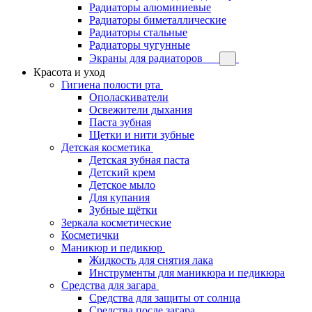
Радиаторы алюминиевые
Радиаторы биметаллические
Радиаторы стальные
Радиаторы чугунные
Экраны для радиаторов
Красота и уход
Гигиена полости рта
Ополаскиватели
Освежители дыхания
Паста зубная
Щетки и нити зубные
Детская косметика
Детская зубная паста
Детский крем
Детское мыло
Для купания
Зубные щётки
Зеркала косметические
Косметички
Маникюр и педикюр
Жидкость для снятия лака
Инструменты для маникюра и педикюра
Средства для загара
Средства для защиты от солнца
Средства после загара