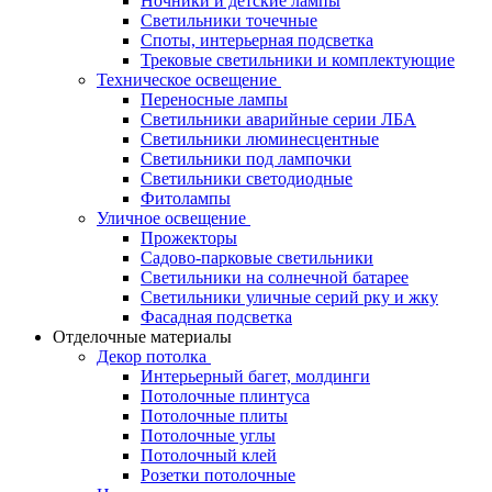
Ночники и детские лампы
Светильники точечные
Споты, интерьерная подсветка
Трековые светильники и комплектующие
Техническое освещение
Переносные лампы
Светильники аварийные серии ЛБА
Светильники люминесцентные
Светильники под лампочки
Светильники светодиодные
Фитолампы
Уличное освещение
Прожекторы
Садово-парковые светильники
Светильники на солнечной батарее
Светильники уличные серий рку и жку
Фасадная подсветка
Отделочные материалы
Декор потолка
Интерьерный багет, молдинги
Потолочные плинтуса
Потолочные плиты
Потолочные углы
Потолочный клей
Розетки потолочные