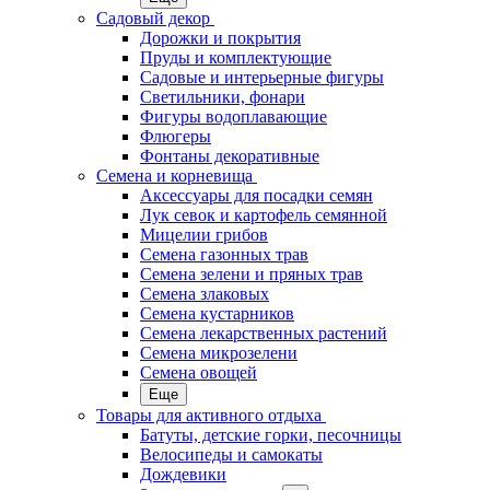
Садовый декор
Дорожки и покрытия
Пруды и комплектующие
Садовые и интерьерные фигуры
Светильники, фонари
Фигуры водоплавающие
Флюгеры
Фонтаны декоративные
Семена и корневища
Аксессуары для посадки семян
Лук севок и картофель семянной
Мицелии грибов
Семена газонных трав
Семена зелени и пряных трав
Семена злаковых
Семена кустарников
Семена лекарственных растений
Семена микрозелени
Семена овощей
Еще
Товары для активного отдыха
Батуты, детские горки, песочницы
Велосипеды и самокаты
Дождевики