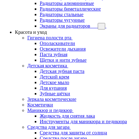
Радиаторы алюминиевые
Радиаторы биметаллические
Радиаторы стальные
Радиаторы чугунные
Экраны для радиаторов
Красота и уход
Гигиена полости рта
Ополаскиватели
Освежители дыхания
Паста зубная
Щетки и нити зубные
Детская косметика
Детская зубная паста
Детский крем
Детское мыло
Для купания
Зубные щётки
Зеркала косметические
Косметички
Маникюр и педикюр
Жидкость для снятия лака
Инструменты для маникюра и педикюра
Средства для загара
Средства для защиты от солнца
Средства после загара