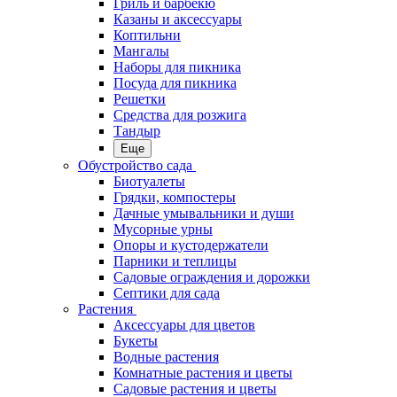
Гриль и барбекю
Казаны и аксессуары
Коптильни
Мангалы
Наборы для пикника
Посуда для пикника
Решетки
Средства для розжига
Тандыр
Еще
Обустройство сада
Биотуалеты
Грядки, компостеры
Дачные умывальники и души
Мусорные урны
Опоры и кустодержатели
Парники и теплицы
Садовые ограждения и дорожки
Септики для сада
Растения
Аксессуары для цветов
Букеты
Водные растения
Комнатные растения и цветы
Садовые растения и цветы