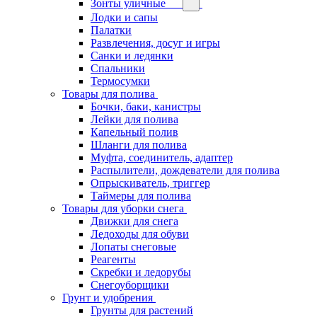
Зонты уличные
Лодки и сапы
Палатки
Развлечения, досуг и игры
Санки и ледянки
Спальники
Термосумки
Товары для полива
Бочки, баки, канистры
Лейки для полива
Капельный полив
Шланги для полива
Муфта, соединитель, адаптер
Распылители, дождеватели для полива
Опрыскиватель, триггер
Таймеры для полива
Товары для уборки снега
Движки для снега
Ледоходы для обуви
Лопаты снеговые
Реагенты
Скребки и ледорубы
Снегоуборщики
Грунт и удобрения
Грунты для растений