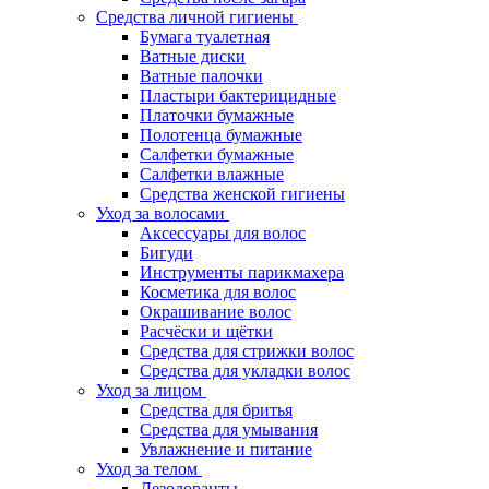
Средства личной гигиены
Бумага туалетная
Ватные диски
Ватные палочки
Пластыри бактерицидные
Платочки бумажные
Полотенца бумажные
Салфетки бумажные
Салфетки влажные
Средства женской гигиены
Уход за волосами
Аксессуары для волос
Бигуди
Инструменты парикмахера
Косметика для волос
Окрашивание волос
Расчёски и щётки
Средства для стрижки волос
Средства для укладки волос
Уход за лицом
Средства для бритья
Средства для умывания
Увлажнение и питание
Уход за телом
Дезодоранты