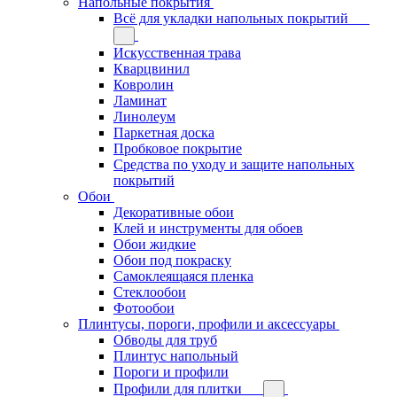
Напольные покрытия
Всё для укладки напольных покрытий
Искусственная трава
Кварцвинил
Ковролин
Ламинат
Линолеум
Паркетная доска
Пробковое покрытие
Средства по уходу и защите напольных
покрытий
Обои
Декоративные обои
Клей и инструменты для обоев
Обои жидкие
Обои под покраску
Самоклеящаяся пленка
Стеклообои
Фотообои
Плинтусы, пороги, профили и аксессуары
Обводы для труб
Плинтус напольный
Пороги и профили
Профили для плитки