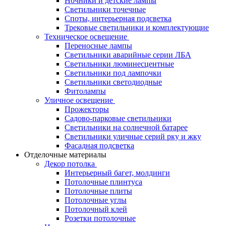
Ночники и детские лампы
Светильники точечные
Споты, интерьерная подсветка
Трековые светильники и комплектующие
Техническое освещение
Переносные лампы
Светильники аварийные серии ЛБА
Светильники люминесцентные
Светильники под лампочки
Светильники светодиодные
Фитолампы
Уличное освещение
Прожекторы
Садово-парковые светильники
Светильники на солнечной батарее
Светильники уличные серий рку и жку
Фасадная подсветка
Отделочные материалы
Декор потолка
Интерьерный багет, молдинги
Потолочные плинтуса
Потолочные плиты
Потолочные углы
Потолочный клей
Розетки потолочные