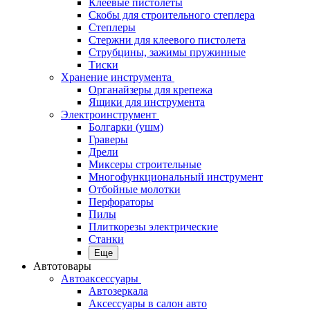
Клеевые пистолеты
Скобы для строительного степлера
Степлеры
Стержни для клеевого пистолета
Струбцины, зажимы пружинные
Тиски
Хранение инструмента
Органайзеры для крепежа
Ящики для инструмента
Электроинструмент
Болгарки (ушм)
Граверы
Дрели
Миксеры строительные
Многофункциональный инструмент
Отбойные молотки
Перфораторы
Пилы
Плиткорезы электрические
Станки
Еще
Автотовары
Автоаксессуары
Автозеркала
Аксессуары в салон авто