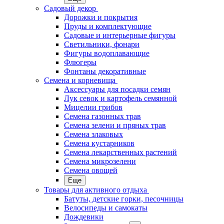
Садовый декор
Дорожки и покрытия
Пруды и комплектующие
Садовые и интерьерные фигуры
Светильники, фонари
Фигуры водоплавающие
Флюгеры
Фонтаны декоративные
Семена и корневища
Аксессуары для посадки семян
Лук севок и картофель семянной
Мицелии грибов
Семена газонных трав
Семена зелени и пряных трав
Семена злаковых
Семена кустарников
Семена лекарственных растений
Семена микрозелени
Семена овощей
Еще
Товары для активного отдыха
Батуты, детские горки, песочницы
Велосипеды и самокаты
Дождевики