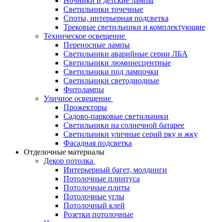
Ночники и детские лампы
Светильники точечные
Споты, интерьерная подсветка
Трековые светильники и комплектующие
Техническое освещение
Переносные лампы
Светильники аварийные серии ЛБА
Светильники люминесцентные
Светильники под лампочки
Светильники светодиодные
Фитолампы
Уличное освещение
Прожекторы
Садово-парковые светильники
Светильники на солнечной батарее
Светильники уличные серий рку и жку
Фасадная подсветка
Отделочные материалы
Декор потолка
Интерьерный багет, молдинги
Потолочные плинтуса
Потолочные плиты
Потолочные углы
Потолочный клей
Розетки потолочные