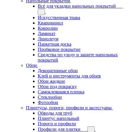
Напольные покрытия
Всё для укладки напольных покрытий
Искусственная трава
Кварцвинил
Ковролин
Ламинат
Линолеум
Паркетная доска
Пробковое покрытие
Средства по уходу и защите напольных
покрытий
Обои
Декоративные обои
Клей и инструменты для обоев
Обои жидкие
Обои под покраску
Самоклеящаяся пленка
Стеклообои
Фотообои
Плинтусы, пороги, профили и аксессуары
Обводы для труб
Плинтус напольный
Пороги и профили
Профили для плитки