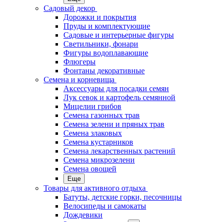
Садовый декор
Дорожки и покрытия
Пруды и комплектующие
Садовые и интерьерные фигуры
Светильники, фонари
Фигуры водоплавающие
Флюгеры
Фонтаны декоративные
Семена и корневища
Аксессуары для посадки семян
Лук севок и картофель семянной
Мицелии грибов
Семена газонных трав
Семена зелени и пряных трав
Семена злаковых
Семена кустарников
Семена лекарственных растений
Семена микрозелени
Семена овощей
Еще
Товары для активного отдыха
Батуты, детские горки, песочницы
Велосипеды и самокаты
Дождевики