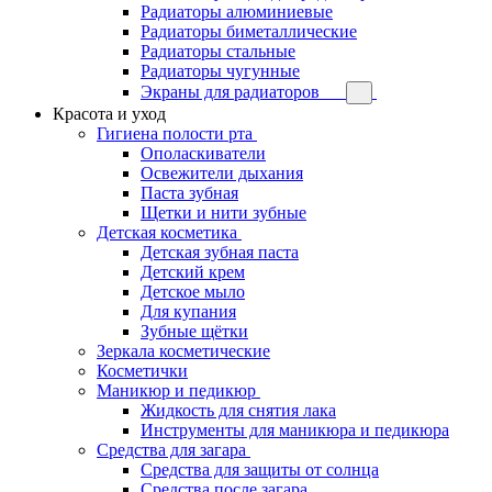
Радиаторы алюминиевые
Радиаторы биметаллические
Радиаторы стальные
Радиаторы чугунные
Экраны для радиаторов
Красота и уход
Гигиена полости рта
Ополаскиватели
Освежители дыхания
Паста зубная
Щетки и нити зубные
Детская косметика
Детская зубная паста
Детский крем
Детское мыло
Для купания
Зубные щётки
Зеркала косметические
Косметички
Маникюр и педикюр
Жидкость для снятия лака
Инструменты для маникюра и педикюра
Средства для загара
Средства для защиты от солнца
Средства после загара