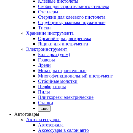
Клеевые пистолеты
Скобы для строительного степлера
Степлеры
Стержни для клеевого пистолета
Струбцины, зажимы пружинные
Тиски
Хранение инструмента
Органайзеры для крепежа
Ящики для инструмента
Электроинструмент
Болгарки (ушм)
Граверы
Дрели
Миксеры строительные
Многофункциональный инструмент
Отбойные молотки
Перфораторы
Пилы
Плиткорезы электрические
Станки
Еще
Автотовары
Автоаксессуары
Автозеркала
Аксессуары в салон авто