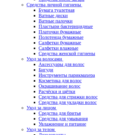
Средства личной гигиены
Бумага туалетная
Ватные диски
Ватные палочки
Пластыри бактерицидные
Платочки бумажные
Полотенца бумажные
Салфетки бумажные
Салфетки влажные
Средства женской гигиены
Уход за волосами
Аксессуары для волос
Бигуди
Инструменты парикмахера
Косметика для волос
Окрашивание волос
Расчёски и щётки
Средства для стрижки волос
Средства для укладки волос
Уход за лицом
Средства для бритья
Средства для умывания
Увлажнение и питание
Уход за телом
Дезодоранты