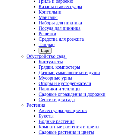
Гриль и барбекю
Казаны и аксессуары
Коптильни
Мангалы
Наборы для пикника
Посуда для пикника
Решетки
Средства для розжига
Тандыр
Еще
Обустройство сада
Биотуалеты
Грядки, компостеры
Дачные умывальники и души
Мусорные урны
Опоры и кустодержатели
Парники и теплицы
Садовые ограждения и дорожки
Септики для сада
Растения
Аксессуары для цветов
Букеты
Водные растения
Комнатные растения и цветы
Садовые растения и цветы