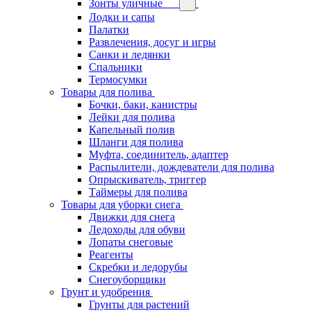
Зонты уличные
Лодки и сапы
Палатки
Развлечения, досуг и игры
Санки и ледянки
Спальники
Термосумки
Товары для полива
Бочки, баки, канистры
Лейки для полива
Капельный полив
Шланги для полива
Муфта, соединитель, адаптер
Распылители, дождеватели для полива
Опрыскиватель, триггер
Таймеры для полива
Товары для уборки снега
Движки для снега
Ледоходы для обуви
Лопаты снеговые
Реагенты
Скребки и ледорубы
Снегоуборщики
Грунт и удобрения
Грунты для растений