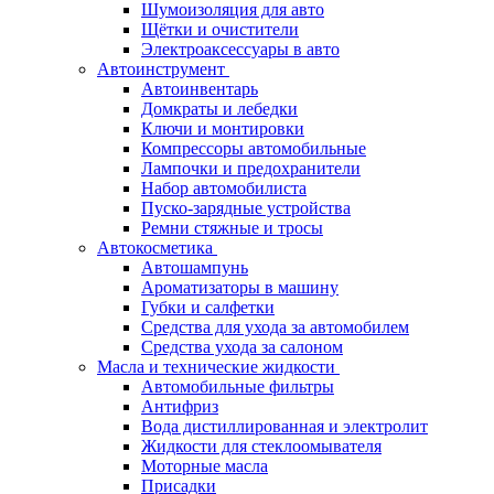
Шумоизоляция для авто
Щётки и очистители
Электроаксессуары в авто
Автоинструмент
Автоинвентарь
Домкраты и лебедки
Ключи и монтировки
Компрессоры автомобильные
Лампочки и предохранители
Набор автомобилиста
Пуско-зарядные устройства
Ремни стяжные и тросы
Автокосметика
Автошампунь
Ароматизаторы в машину
Губки и салфетки
Средства для ухода за автомобилем
Средства ухода за салоном
Масла и технические жидкости
Автомобильные фильтры
Антифриз
Вода дистиллированная и электролит
Жидкости для стеклоомывателя
Моторные масла
Присадки