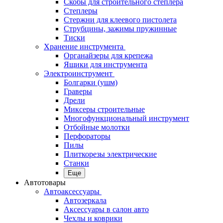
Скобы для строительного степлера
Степлеры
Стержни для клеевого пистолета
Струбцины, зажимы пружинные
Тиски
Хранение инструмента
Органайзеры для крепежа
Ящики для инструмента
Электроинструмент
Болгарки (ушм)
Граверы
Дрели
Миксеры строительные
Многофункциональный инструмент
Отбойные молотки
Перфораторы
Пилы
Плиткорезы электрические
Станки
Еще
Автотовары
Автоаксессуары
Автозеркала
Аксессуары в салон авто
Чехлы и коврики