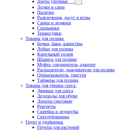
Зонты уличные
Лодки и сапы
Палатки
Развлечения, досуг и игры
Санки и ледянки
Спальники
Термосумки
Товары для полива
Бочки, баки, канистры
Лейки для полива
Капельный полив
Шланги для полива
Муфта, соединитель, адаптер
Распылители, дождеватели для полива
Опрыскиватель, триггер
Таймеры для полива
Товары для уборки снега
Движки для снега
Ледоходы для обуви
Лопаты снеговые
Реагенты
Скребки и ледорубы
Снегоуборщики
Грунт и удобрения
Грунты для растений