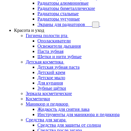
Радиаторы алюминиевые
Радиаторы биметаллические
Радиаторы стальные
Радиаторы чугунные
Экраны для радиаторов
Красота и уход
Гигиена полости рта
Ополаскиватели
Освежители дыхания
Паста зубная
Щетки и нити зубные
Детская косметика
Детская зубная паста
Детский крем
Детское мыло
Для купания
Зубные щётки
Зеркала косметические
Косметички
Маникюр и педикюр
Жидкость для снятия лака
Инструменты для маникюра и педикюра
Средства для загара
Средства для защиты от солнца
Средства после загара