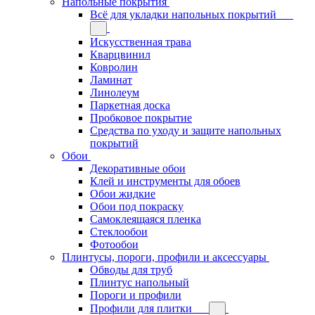
Напольные покрытия
Всё для укладки напольных покрытий
Искусственная трава
Кварцвинил
Ковролин
Ламинат
Линолеум
Паркетная доска
Пробковое покрытие
Средства по уходу и защите напольных
покрытий
Обои
Декоративные обои
Клей и инструменты для обоев
Обои жидкие
Обои под покраску
Самоклеящаяся пленка
Стеклообои
Фотообои
Плинтусы, пороги, профили и аксессуары
Обводы для труб
Плинтус напольный
Пороги и профили
Профили для плитки