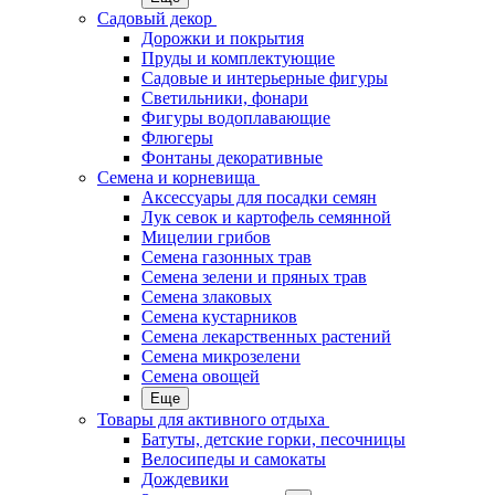
Садовый декор
Дорожки и покрытия
Пруды и комплектующие
Садовые и интерьерные фигуры
Светильники, фонари
Фигуры водоплавающие
Флюгеры
Фонтаны декоративные
Семена и корневища
Аксессуары для посадки семян
Лук севок и картофель семянной
Мицелии грибов
Семена газонных трав
Семена зелени и пряных трав
Семена злаковых
Семена кустарников
Семена лекарственных растений
Семена микрозелени
Семена овощей
Еще
Товары для активного отдыха
Батуты, детские горки, песочницы
Велосипеды и самокаты
Дождевики