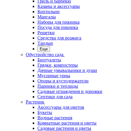
Гриль и барбекю
Казаны и аксессуары
Коптильни
Мангалы
Наборы для пикника
Посуда для пикника
Решетки
Средства для розжига
Тандыр
Еще
Обустройство сада
Биотуалеты
Грядки, компостеры
Дачные умывальники и души
Мусорные урны
Опоры и кустодержатели
Парники и теплицы
Садовые ограждения и дорожки
Септики для сада
Растения
Аксессуары для цветов
Букеты
Водные растения
Комнатные растения и цветы
Садовые растения и цветы