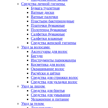
Средства личной гигиены
Бумага туалетная
Ватные диски
Ватные палочки
Пластыри бактерицидные
Платочки бумажные
Полотенца бумажные
Салфетки бумажные
Салфетки влажные
Средства женской гигиены
Уход за волосами
Аксессуары для волос
Бигуди
Инструменты парикмахера
Косметика для волос
Окрашивание волос
Расчёски и щётки
Средства для стрижки волос
Средства для укладки волос
Уход за лицом
Средства для бритья
Средства для умывания
Увлажнение и питание
Уход за телом
Дезодоранты