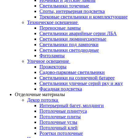
Ночники и детские лампы
Светильники точечные
Споты, интерьерная подсветка
Трековые светильники и комплектующие
Техническое освещение
Переносные лампы
Светильники аварийные серии ЛБА
Светильники люминесцентные
Светильники под лампочки
Светильники светодиодные
Фитолампы
Уличное освещение
Прожекторы
Садово-парковые светильники
Светильники на солнечной батарее
Светильники уличные серий рку и жку
Фасадная подсветка
Отделочные материалы
Декор потолка
Интерьерный багет, молдинги
Потолочные плинтуса
Потолочные плиты
Потолочные углы
Потолочный клей
Розетки потолочные