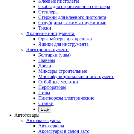
Клеевые пистолеты
Скобы для строительного степлера
Степлеры
Стержни для клеевого пистолета
Струбцины, зажимы пружинные
Тиски
Хранение инструмента
Органайзеры для крепежа
Ящики для инструмента
Электроинструмент
Болгарки (ушм)
Граверы
Дрели
Миксеры строительные
Многофункциональный инструмент
Отбойные молотки
Перфораторы
Пилы
Плиткорезы электрические
Станки
Еще
Автотовары
Автоаксессуары
Автозеркала
Аксессуары в салон авто