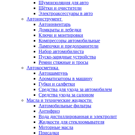
Шумоизоляция для авто
Щётки и очистители
Электроаксессуары в авто
Автоинструмент
Автоинвентарь
Домкраты и лебедки
Ключи и монтировки
Компрессоры автомобильные
Лампочки и предохранители
Набор автомобилиста
Пуско-зарядные устройства
Ремни стяжные и тросы
Автокосметика
Автошампунь
Ароматизаторы в машину
Губки и салфетки
Средства для ухода за автомобилем
Средства ухода за салоном
Масла и технические жидкости
Автомобильные фильтры
Антифриз
Вода дистиллированная и электролит
Жидкости для стеклоомывателя
Моторные масла
Присадки