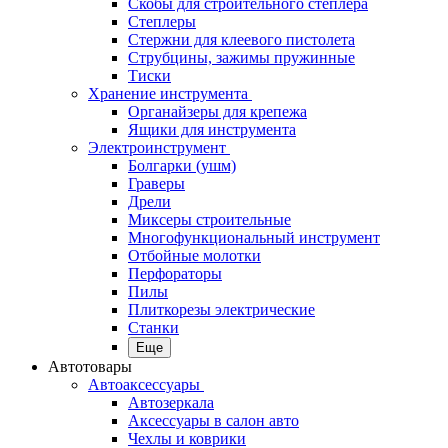
Скобы для строительного степлера
Степлеры
Стержни для клеевого пистолета
Струбцины, зажимы пружинные
Тиски
Хранение инструмента
Органайзеры для крепежа
Ящики для инструмента
Электроинструмент
Болгарки (ушм)
Граверы
Дрели
Миксеры строительные
Многофункциональный инструмент
Отбойные молотки
Перфораторы
Пилы
Плиткорезы электрические
Станки
Еще
Автотовары
Автоаксессуары
Автозеркала
Аксессуары в салон авто
Чехлы и коврики