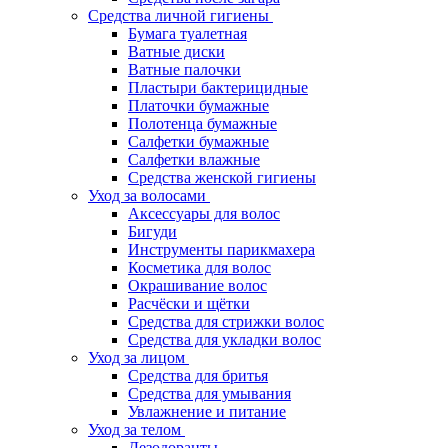
Средства личной гигиены
Бумага туалетная
Ватные диски
Ватные палочки
Пластыри бактерицидные
Платочки бумажные
Полотенца бумажные
Салфетки бумажные
Салфетки влажные
Средства женской гигиены
Уход за волосами
Аксессуары для волос
Бигуди
Инструменты парикмахера
Косметика для волос
Окрашивание волос
Расчёски и щётки
Средства для стрижки волос
Средства для укладки волос
Уход за лицом
Средства для бритья
Средства для умывания
Увлажнение и питание
Уход за телом
Дезодоранты