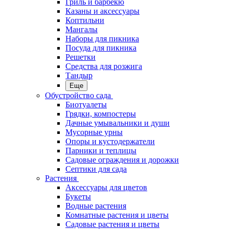
Гриль и барбекю
Казаны и аксессуары
Коптильни
Мангалы
Наборы для пикника
Посуда для пикника
Решетки
Средства для розжига
Тандыр
Еще
Обустройство сада
Биотуалеты
Грядки, компостеры
Дачные умывальники и души
Мусорные урны
Опоры и кустодержатели
Парники и теплицы
Садовые ограждения и дорожки
Септики для сада
Растения
Аксессуары для цветов
Букеты
Водные растения
Комнатные растения и цветы
Садовые растения и цветы