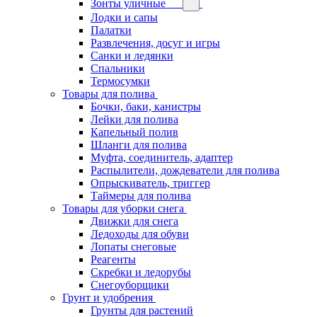
Зонты уличные
Лодки и сапы
Палатки
Развлечения, досуг и игры
Санки и ледянки
Спальники
Термосумки
Товары для полива
Бочки, баки, канистры
Лейки для полива
Капельный полив
Шланги для полива
Муфта, соединитель, адаптер
Распылители, дождеватели для полива
Опрыскиватель, триггер
Таймеры для полива
Товары для уборки снега
Движки для снега
Ледоходы для обуви
Лопаты снеговые
Реагенты
Скребки и ледорубы
Снегоуборщики
Грунт и удобрения
Грунты для растений