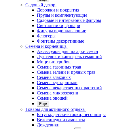
Садовый декор
Дорожки и покрытия
Пруды и комплектующие
Садовые и интерьерные фигуры
Светильники, фонари
Фигуры водоплавающие
Флюгеры
Фонтаны декоративные
Семена и корневища
Аксессуары для посадки семян
Лук севок и картофель семянной
Мицелии грибов
Семена газонных трав
Семена зелени и пряных трав
Семена злаковых
Семена кустарников
Семена лекарственных растений
Семена микрозелени
Семена овощей
Еще
Товары для активного отдыха
Батуты, детские горки, песочницы
Велосипеды и самокаты
Дождевики