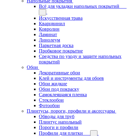
Напольные покрытия
Всё для укладки напольных покрытий
Искусственная трава
Кварцвинил
Ковролин
Ламинат
Линолеум
Паркетная доска
Пробковое покрытие
Средства по уходу и защите напольных
покрытий
Обои
Декоративные обои
Клей и инструменты для обоев
Обои жидкие
Обои под покраску
Самоклеящаяся пленка
Стеклообои
Фотообои
Плинтусы, пороги, профили и аксессуары
Обводы для труб
Плинтус напольный
Пороги и профили
Профили для плитки