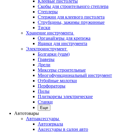
Клеевые пистолеты
Скобы для строительного степлера
Степлеры
Стержни для клеевого пистолета
Струбцины, зажимы пружинные
Тиски
Хранение инструмента
Органайзеры для крепежа
Ящики для инструмента
Электроинструмент
Болгарки (ушм)
Граверы
Дрели
Миксеры строительные
Многофункциональный инструмент
Отбойные молотки
Перфораторы
Пилы
Плиткорезы электрические
Станки
Еще
Автотовары
Автоаксессуары
Автозеркала
Аксессуары в салон авто