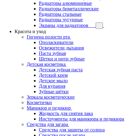
Радиаторы алюминиевые
Радиаторы биметаллические
Радиаторы стальные
Радиаторы чугунные
Экраны для радиаторов
Красота и уход
Гигиена полости рта
Ополаскиватели
Освежители дыхания
Паста зубная
Щетки и нити зубные
Детская косметика
Детская зубная паста
Детский крем
Детское мыло
Для купания
Зубные щётки
Зеркала косметические
Косметички
Маникюр и педикюр
Жидкость для снятия лака
Инструменты для маникюра и педикюра
Средства для загара
Средства для защиты от солнца
Средства после загара