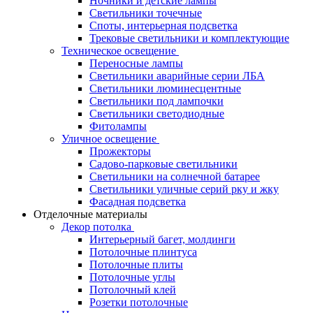
Ночники и детские лампы
Светильники точечные
Споты, интерьерная подсветка
Трековые светильники и комплектующие
Техническое освещение
Переносные лампы
Светильники аварийные серии ЛБА
Светильники люминесцентные
Светильники под лампочки
Светильники светодиодные
Фитолампы
Уличное освещение
Прожекторы
Садово-парковые светильники
Светильники на солнечной батарее
Светильники уличные серий рку и жку
Фасадная подсветка
Отделочные материалы
Декор потолка
Интерьерный багет, молдинги
Потолочные плинтуса
Потолочные плиты
Потолочные углы
Потолочный клей
Розетки потолочные