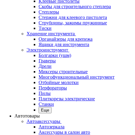
Клеевые пистолеты
Скобы для строительного степлера
Степлеры
Стержни для клеевого пистолета
Струбцины, зажимы пружинные
Тиски
Хранение инструмента
Органайзеры для крепежа
Ящики для инструмента
Электроинструмент
Болгарки (ушм)
Граверы
Дрели
Миксеры строительные
Многофункциональный инструмент
Отбойные молотки
Перфораторы
Пилы
Плиткорезы электрические
Станки
Еще
Автотовары
Автоаксессуары
Автозеркала
Аксессуары в салон авто