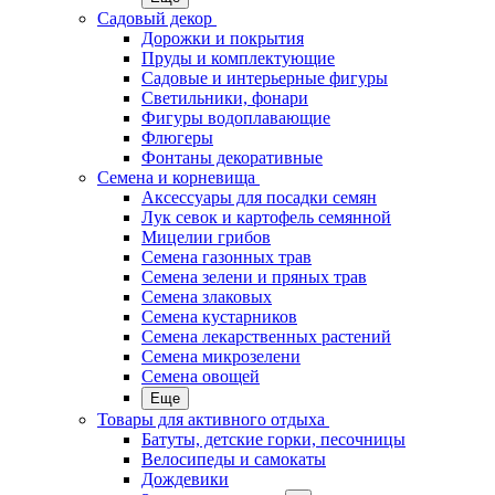
Садовый декор
Дорожки и покрытия
Пруды и комплектующие
Садовые и интерьерные фигуры
Светильники, фонари
Фигуры водоплавающие
Флюгеры
Фонтаны декоративные
Семена и корневища
Аксессуары для посадки семян
Лук севок и картофель семянной
Мицелии грибов
Семена газонных трав
Семена зелени и пряных трав
Семена злаковых
Семена кустарников
Семена лекарственных растений
Семена микрозелени
Семена овощей
Еще
Товары для активного отдыха
Батуты, детские горки, песочницы
Велосипеды и самокаты
Дождевики