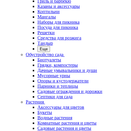
Гриль и барбекю
Казаны и аксессуары
Коптильни
Мангалы
Наборы для пикника
Посуда для пикника
Решетки
Средства для розжига
Тандыр
Еще
Обустройство сада
Биотуалеты
Грядки, компостеры
Дачные умывальники и души
Мусорные урны
Опоры и кустодержатели
Парники и теплицы
Садовые ограждения и дорожки
Септики для сада
Растения
Аксессуары для цветов
Букеты
Водные растения
Комнатные растения и цветы
Садовые растения и цветы