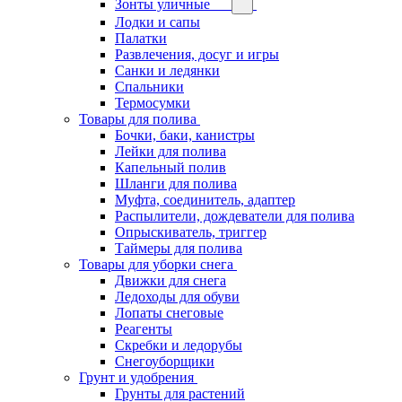
Зонты уличные
Лодки и сапы
Палатки
Развлечения, досуг и игры
Санки и ледянки
Спальники
Термосумки
Товары для полива
Бочки, баки, канистры
Лейки для полива
Капельный полив
Шланги для полива
Муфта, соединитель, адаптер
Распылители, дождеватели для полива
Опрыскиватель, триггер
Таймеры для полива
Товары для уборки снега
Движки для снега
Ледоходы для обуви
Лопаты снеговые
Реагенты
Скребки и ледорубы
Снегоуборщики
Грунт и удобрения
Грунты для растений