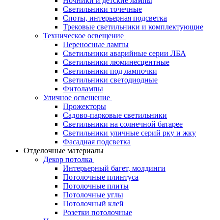
Ночники и детские лампы
Светильники точечные
Споты, интерьерная подсветка
Трековые светильники и комплектующие
Техническое освещение
Переносные лампы
Светильники аварийные серии ЛБА
Светильники люминесцентные
Светильники под лампочки
Светильники светодиодные
Фитолампы
Уличное освещение
Прожекторы
Садово-парковые светильники
Светильники на солнечной батарее
Светильники уличные серий рку и жку
Фасадная подсветка
Отделочные материалы
Декор потолка
Интерьерный багет, молдинги
Потолочные плинтуса
Потолочные плиты
Потолочные углы
Потолочный клей
Розетки потолочные