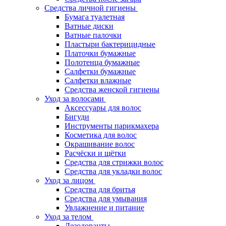
Средства личной гигиены
Бумага туалетная
Ватные диски
Ватные палочки
Пластыри бактерицидные
Платочки бумажные
Полотенца бумажные
Салфетки бумажные
Салфетки влажные
Средства женской гигиены
Уход за волосами
Аксессуары для волос
Бигуди
Инструменты парикмахера
Косметика для волос
Окрашивание волос
Расчёски и щётки
Средства для стрижки волос
Средства для укладки волос
Уход за лицом
Средства для бритья
Средства для умывания
Увлажнение и питание
Уход за телом
Дезодоранты