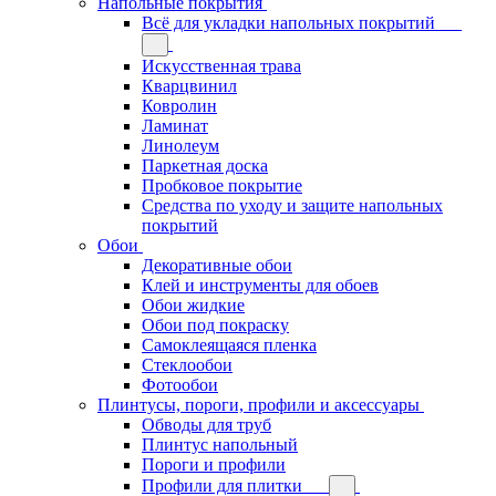
Напольные покрытия
Всё для укладки напольных покрытий
Искусственная трава
Кварцвинил
Ковролин
Ламинат
Линолеум
Паркетная доска
Пробковое покрытие
Средства по уходу и защите напольных
покрытий
Обои
Декоративные обои
Клей и инструменты для обоев
Обои жидкие
Обои под покраску
Самоклеящаяся пленка
Стеклообои
Фотообои
Плинтусы, пороги, профили и аксессуары
Обводы для труб
Плинтус напольный
Пороги и профили
Профили для плитки