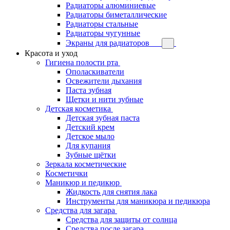
Радиаторы алюминиевые
Радиаторы биметаллические
Радиаторы стальные
Радиаторы чугунные
Экраны для радиаторов
Красота и уход
Гигиена полости рта
Ополаскиватели
Освежители дыхания
Паста зубная
Щетки и нити зубные
Детская косметика
Детская зубная паста
Детский крем
Детское мыло
Для купания
Зубные щётки
Зеркала косметические
Косметички
Маникюр и педикюр
Жидкость для снятия лака
Инструменты для маникюра и педикюра
Средства для загара
Средства для защиты от солнца
Средства после загара