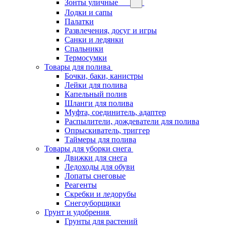
Зонты уличные
Лодки и сапы
Палатки
Развлечения, досуг и игры
Санки и ледянки
Спальники
Термосумки
Товары для полива
Бочки, баки, канистры
Лейки для полива
Капельный полив
Шланги для полива
Муфта, соединитель, адаптер
Распылители, дождеватели для полива
Опрыскиватель, триггер
Таймеры для полива
Товары для уборки снега
Движки для снега
Ледоходы для обуви
Лопаты снеговые
Реагенты
Скребки и ледорубы
Снегоуборщики
Грунт и удобрения
Грунты для растений