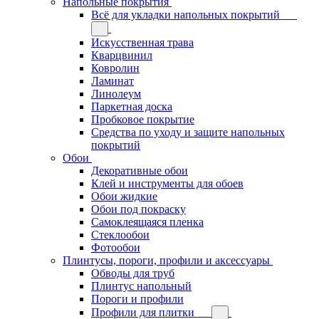
Напольные покрытия
Всё для укладки напольных покрытий
Искусственная трава
Кварцвинил
Ковролин
Ламинат
Линолеум
Паркетная доска
Пробковое покрытие
Средства по уходу и защите напольных
покрытий
Обои
Декоративные обои
Клей и инструменты для обоев
Обои жидкие
Обои под покраску
Самоклеящаяся пленка
Стеклообои
Фотообои
Плинтусы, пороги, профили и аксессуары
Обводы для труб
Плинтус напольный
Пороги и профили
Профили для плитки