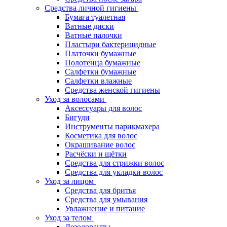
Средства личной гигиены
Бумага туалетная
Ватные диски
Ватные палочки
Пластыри бактерицидные
Платочки бумажные
Полотенца бумажные
Салфетки бумажные
Салфетки влажные
Средства женской гигиены
Уход за волосами
Аксессуары для волос
Бигуди
Инструменты парикмахера
Косметика для волос
Окрашивание волос
Расчёски и щётки
Средства для стрижки волос
Средства для укладки волос
Уход за лицом
Средства для бритья
Средства для умывания
Увлажнение и питание
Уход за телом
Дезодоранты