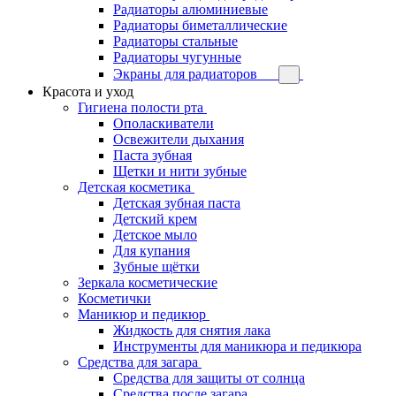
Радиаторы алюминиевые
Радиаторы биметаллические
Радиаторы стальные
Радиаторы чугунные
Экраны для радиаторов
Красота и уход
Гигиена полости рта
Ополаскиватели
Освежители дыхания
Паста зубная
Щетки и нити зубные
Детская косметика
Детская зубная паста
Детский крем
Детское мыло
Для купания
Зубные щётки
Зеркала косметические
Косметички
Маникюр и педикюр
Жидкость для снятия лака
Инструменты для маникюра и педикюра
Средства для загара
Средства для защиты от солнца
Средства после загара