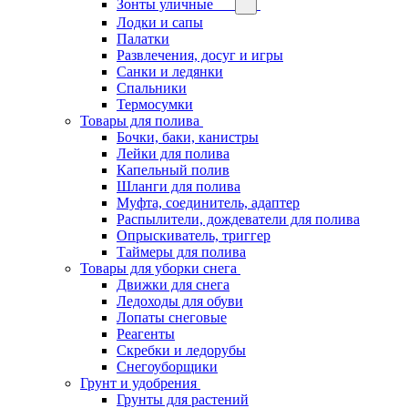
Зонты уличные
Лодки и сапы
Палатки
Развлечения, досуг и игры
Санки и ледянки
Спальники
Термосумки
Товары для полива
Бочки, баки, канистры
Лейки для полива
Капельный полив
Шланги для полива
Муфта, соединитель, адаптер
Распылители, дождеватели для полива
Опрыскиватель, триггер
Таймеры для полива
Товары для уборки снега
Движки для снега
Ледоходы для обуви
Лопаты снеговые
Реагенты
Скребки и ледорубы
Снегоуборщики
Грунт и удобрения
Грунты для растений