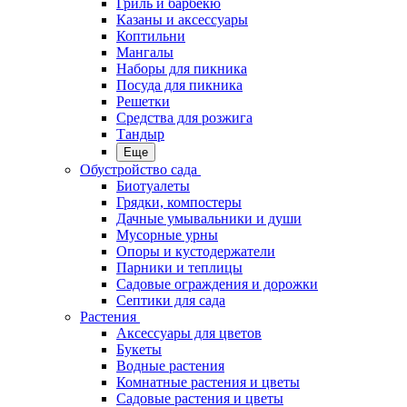
Гриль и барбекю
Казаны и аксессуары
Коптильни
Мангалы
Наборы для пикника
Посуда для пикника
Решетки
Средства для розжига
Тандыр
Еще
Обустройство сада
Биотуалеты
Грядки, компостеры
Дачные умывальники и души
Мусорные урны
Опоры и кустодержатели
Парники и теплицы
Садовые ограждения и дорожки
Септики для сада
Растения
Аксессуары для цветов
Букеты
Водные растения
Комнатные растения и цветы
Садовые растения и цветы