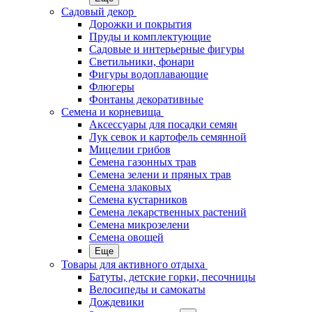
Садовый декор
Дорожки и покрытия
Пруды и комплектующие
Садовые и интерьерные фигуры
Светильники, фонари
Фигуры водоплавающие
Флюгеры
Фонтаны декоративные
Семена и корневища
Аксессуары для посадки семян
Лук севок и картофель семянной
Мицелии грибов
Семена газонных трав
Семена зелени и пряных трав
Семена злаковых
Семена кустарников
Семена лекарственных растений
Семена микрозелени
Семена овощей
Еще
Товары для активного отдыха
Батуты, детские горки, песочницы
Велосипеды и самокаты
Дождевики