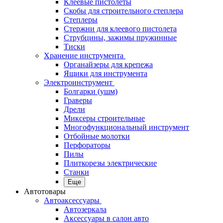
Клеевые пистолеты
Скобы для строительного степлера
Степлеры
Стержни для клеевого пистолета
Струбцины, зажимы пружинные
Тиски
Хранение инструмента
Органайзеры для крепежа
Ящики для инструмента
Электроинструмент
Болгарки (ушм)
Граверы
Дрели
Миксеры строительные
Многофункциональный инструмент
Отбойные молотки
Перфораторы
Пилы
Плиткорезы электрические
Станки
Еще
Автотовары
Автоаксессуары
Автозеркала
Аксессуары в салон авто