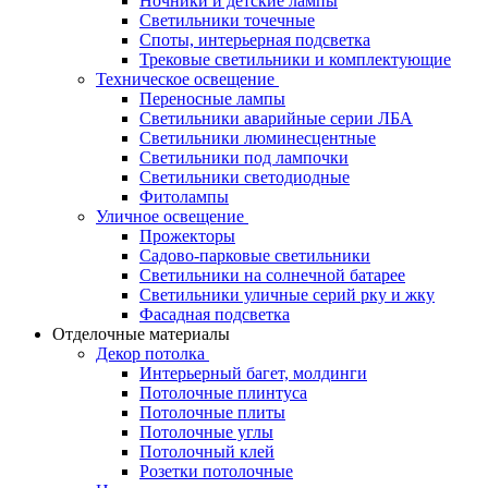
Ночники и детские лампы
Светильники точечные
Споты, интерьерная подсветка
Трековые светильники и комплектующие
Техническое освещение
Переносные лампы
Светильники аварийные серии ЛБА
Светильники люминесцентные
Светильники под лампочки
Светильники светодиодные
Фитолампы
Уличное освещение
Прожекторы
Садово-парковые светильники
Светильники на солнечной батарее
Светильники уличные серий рку и жку
Фасадная подсветка
Отделочные материалы
Декор потолка
Интерьерный багет, молдинги
Потолочные плинтуса
Потолочные плиты
Потолочные углы
Потолочный клей
Розетки потолочные