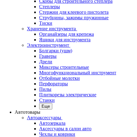
Скобы для строительного степлера
Степлеры
Стержни для клеевого пистолета
Струбцины, зажимы пружинные
Тиски
Хранение инструмента
Органайзеры для крепежа
Ящики для инструмента
Электроинструмент
Болгарки (ушм)
Граверы
Дрели
Миксеры строительные
Многофункциональный инструмент
Отбойные молотки
Перфораторы
Пилы
Плиткорезы электрические
Станки
Еще
Автотовары
Автоаксессуары
Автозеркала
Аксессуары в салон авто
Чехлы и коврики