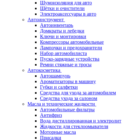
Шумоизоляция для авто
Щётки и очистители
Электроаксессуары в авто
Автоинструмент
Автоинвентарь
Домкраты и лебедки
Ключи и монтировки
Компрессоры автомобильные
Лампочки и предохранители
Набор автомобилиста
Пуско-зарядные устройства
Ремни стяжные и тросы
Автокосметика
Автошампунь
Ароматизаторы в машину
Губки и салфетки
Средства для ухода за автомобилем
Средства ухода за салоном
Масла и технические жидкости
Автомобильные фильтры
Антифриз
Вода дистиллированная и электролит
Жидкости для стеклоомывателя
Моторные масла
Присадки