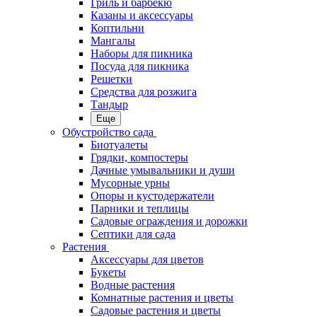
Гриль и барбекю
Казаны и аксессуары
Коптильни
Мангалы
Наборы для пикника
Посуда для пикника
Решетки
Средства для розжига
Тандыр
Еще
Обустройство сада
Биотуалеты
Грядки, компостеры
Дачные умывальники и души
Мусорные урны
Опоры и кустодержатели
Парники и теплицы
Садовые ограждения и дорожки
Септики для сада
Растения
Аксессуары для цветов
Букеты
Водные растения
Комнатные растения и цветы
Садовые растения и цветы