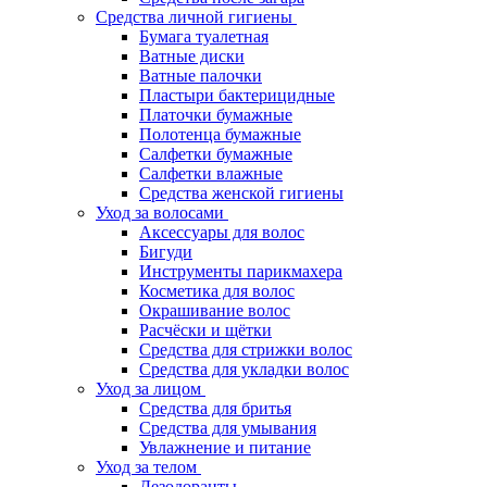
Средства личной гигиены
Бумага туалетная
Ватные диски
Ватные палочки
Пластыри бактерицидные
Платочки бумажные
Полотенца бумажные
Салфетки бумажные
Салфетки влажные
Средства женской гигиены
Уход за волосами
Аксессуары для волос
Бигуди
Инструменты парикмахера
Косметика для волос
Окрашивание волос
Расчёски и щётки
Средства для стрижки волос
Средства для укладки волос
Уход за лицом
Средства для бритья
Средства для умывания
Увлажнение и питание
Уход за телом
Дезодоранты