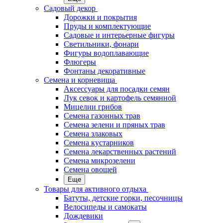
Садовый декор
Дорожки и покрытия
Пруды и комплектующие
Садовые и интерьерные фигуры
Светильники, фонари
Фигуры водоплавающие
Флюгеры
Фонтаны декоративные
Семена и корневища
Аксессуары для посадки семян
Лук севок и картофель семянной
Мицелии грибов
Семена газонных трав
Семена зелени и пряных трав
Семена злаковых
Семена кустарников
Семена лекарственных растений
Семена микрозелени
Семена овощей
Еще
Товары для активного отдыха
Батуты, детские горки, песочницы
Велосипеды и самокаты
Дождевики