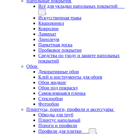
Напольные покрытия
Всё для укладки напольных покрытий
Искусственная трава
Кварцвинил
Ковролин
Ламинат
Линолеум
Паркетная доска
Пробковое покрытие
Средства по уходу и защите напольных
покрытий
Обои
Декоративные обои
Клей и инструменты для обоев
Обои жидкие
Обои под покраску
Самоклеящаяся пленка
Стеклообои
Фотообои
Плинтусы, пороги, профили и аксессуары
Обводы для труб
Плинтус напольный
Пороги и профили
Профили для плитки