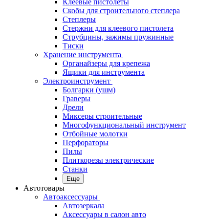
Клеевые пистолеты
Скобы для строительного степлера
Степлеры
Стержни для клеевого пистолета
Струбцины, зажимы пружинные
Тиски
Хранение инструмента
Органайзеры для крепежа
Ящики для инструмента
Электроинструмент
Болгарки (ушм)
Граверы
Дрели
Миксеры строительные
Многофункциональный инструмент
Отбойные молотки
Перфораторы
Пилы
Плиткорезы электрические
Станки
Еще
Автотовары
Автоаксессуары
Автозеркала
Аксессуары в салон авто