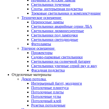
Ночники и детские лампы
Светильники точечные
Споты, интерьерная подсветка
Трековые светильники и комплектующие
Техническое освещение
Переносные лампы
Светильники аварийные серии ЛБА
Светильники люминесцентные
Светильники под лампочки
Светильники светодиодные
Фитолампы
Уличное освещение
Прожекторы
Садово-парковые светильники
Светильники на солнечной батарее
Светильники уличные серий рку и жку
Фасадная подсветка
Отделочные материалы
Декор потолка
Интерьерный багет, молдинги
Потолочные плинтуса
Потолочные плиты
Потолочные углы
Потолочный клей
Розетки потолочные