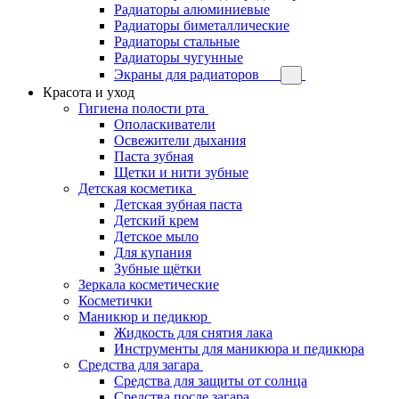
Радиаторы алюминиевые
Радиаторы биметаллические
Радиаторы стальные
Радиаторы чугунные
Экраны для радиаторов
Красота и уход
Гигиена полости рта
Ополаскиватели
Освежители дыхания
Паста зубная
Щетки и нити зубные
Детская косметика
Детская зубная паста
Детский крем
Детское мыло
Для купания
Зубные щётки
Зеркала косметические
Косметички
Маникюр и педикюр
Жидкость для снятия лака
Инструменты для маникюра и педикюра
Средства для загара
Средства для защиты от солнца
Средства после загара