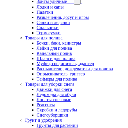
Зонты уличные
Лодки и сапы
Палатки
Развлечения, досуг и игры
Санки и ледянки
Спальники
Термосумки
Товары для полива
Бочки, баки, канистры
Лейки для полива
Капельный полив
Шланги для полива
Муфта, соединитель, адаптер
Распылители, дождеватели для полива
Опрыскиватель, триггер
Таймеры для полива
Товары для уборки снега
Движки для снега
Ледоходы для обуви
Лопаты снеговые
Реагенты
Скребки и ледорубы
Снегоуборщики
Грунт и удобрения
Грунты для растений