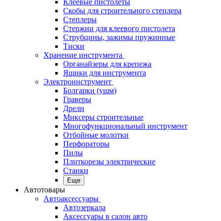
Клеевые пистолеты
Скобы для строительного степлера
Степлеры
Стержни для клеевого пистолета
Струбцины, зажимы пружинные
Тиски
Хранение инструмента
Органайзеры для крепежа
Ящики для инструмента
Электроинструмент
Болгарки (ушм)
Граверы
Дрели
Миксеры строительные
Многофункциональный инструмент
Отбойные молотки
Перфораторы
Пилы
Плиткорезы электрические
Станки
Еще
Автотовары
Автоаксессуары
Автозеркала
Аксессуары в салон авто