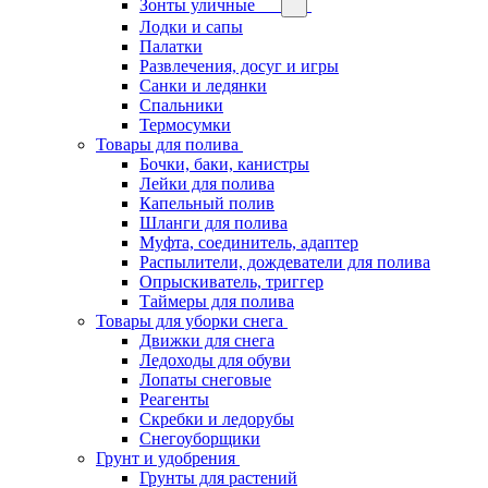
Зонты уличные
Лодки и сапы
Палатки
Развлечения, досуг и игры
Санки и ледянки
Спальники
Термосумки
Товары для полива
Бочки, баки, канистры
Лейки для полива
Капельный полив
Шланги для полива
Муфта, соединитель, адаптер
Распылители, дождеватели для полива
Опрыскиватель, триггер
Таймеры для полива
Товары для уборки снега
Движки для снега
Ледоходы для обуви
Лопаты снеговые
Реагенты
Скребки и ледорубы
Снегоуборщики
Грунт и удобрения
Грунты для растений