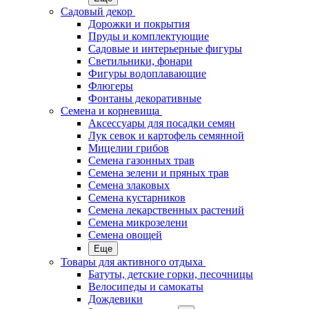
Садовый декор
Дорожки и покрытия
Пруды и комплектующие
Садовые и интерьерные фигуры
Светильники, фонари
Фигуры водоплавающие
Флюгеры
Фонтаны декоративные
Семена и корневища
Аксессуары для посадки семян
Лук севок и картофель семянной
Мицелии грибов
Семена газонных трав
Семена зелени и пряных трав
Семена злаковых
Семена кустарников
Семена лекарственных растений
Семена микрозелени
Семена овощей
Еще
Товары для активного отдыха
Батуты, детские горки, песочницы
Велосипеды и самокаты
Дождевики