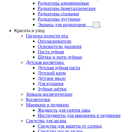
Радиаторы алюминиевые
Радиаторы биметаллические
Радиаторы стальные
Радиаторы чугунные
Экраны для радиаторов
Красота и уход
Гигиена полости рта
Ополаскиватели
Освежители дыхания
Паста зубная
Щетки и нити зубные
Детская косметика
Детская зубная паста
Детский крем
Детское мыло
Для купания
Зубные щётки
Зеркала косметические
Косметички
Маникюр и педикюр
Жидкость для снятия лака
Инструменты для маникюра и педикюра
Средства для загара
Средства для защиты от солнца
Средства после загара