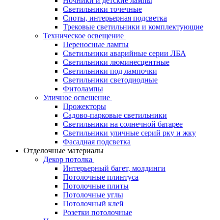
Ночники и детские лампы
Светильники точечные
Споты, интерьерная подсветка
Трековые светильники и комплектующие
Техническое освещение
Переносные лампы
Светильники аварийные серии ЛБА
Светильники люминесцентные
Светильники под лампочки
Светильники светодиодные
Фитолампы
Уличное освещение
Прожекторы
Садово-парковые светильники
Светильники на солнечной батарее
Светильники уличные серий рку и жку
Фасадная подсветка
Отделочные материалы
Декор потолка
Интерьерный багет, молдинги
Потолочные плинтуса
Потолочные плиты
Потолочные углы
Потолочный клей
Розетки потолочные