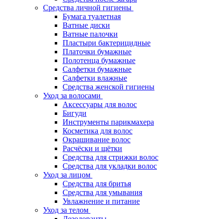
Средства личной гигиены
Бумага туалетная
Ватные диски
Ватные палочки
Пластыри бактерицидные
Платочки бумажные
Полотенца бумажные
Салфетки бумажные
Салфетки влажные
Средства женской гигиены
Уход за волосами
Аксессуары для волос
Бигуди
Инструменты парикмахера
Косметика для волос
Окрашивание волос
Расчёски и щётки
Средства для стрижки волос
Средства для укладки волос
Уход за лицом
Средства для бритья
Средства для умывания
Увлажнение и питание
Уход за телом
Дезодоранты