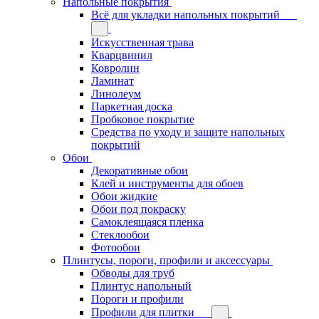
Напольные покрытия
Всё для укладки напольных покрытий
Искусственная трава
Кварцвинил
Ковролин
Ламинат
Линолеум
Паркетная доска
Пробковое покрытие
Средства по уходу и защите напольных
покрытий
Обои
Декоративные обои
Клей и инструменты для обоев
Обои жидкие
Обои под покраску
Самоклеящаяся пленка
Стеклообои
Фотообои
Плинтусы, пороги, профили и аксессуары
Обводы для труб
Плинтус напольный
Пороги и профили
Профили для плитки