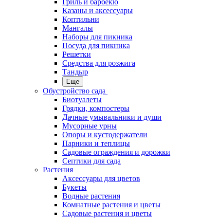
Гриль и барбекю
Казаны и аксессуары
Коптильни
Мангалы
Наборы для пикника
Посуда для пикника
Решетки
Средства для розжига
Тандыр
Еще
Обустройство сада
Биотуалеты
Грядки, компостеры
Дачные умывальники и души
Мусорные урны
Опоры и кустодержатели
Парники и теплицы
Садовые ограждения и дорожки
Септики для сада
Растения
Аксессуары для цветов
Букеты
Водные растения
Комнатные растения и цветы
Садовые растения и цветы