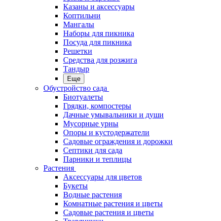
Казаны и аксессуары
Коптильни
Мангалы
Наборы для пикника
Посуда для пикника
Решетки
Средства для розжига
Тандыр
Еще
Обустройство сада
Биотуалеты
Грядки, компостеры
Дачные умывальники и души
Мусорные урны
Опоры и кустодержатели
Садовые ограждения и дорожки
Септики для сада
Парники и теплицы
Растения
Аксессуары для цветов
Букеты
Водные растения
Комнатные растения и цветы
Садовые растения и цветы