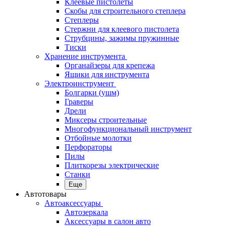
Клеевые пистолеты
Скобы для строительного степлера
Степлеры
Стержни для клеевого пистолета
Струбцины, зажимы пружинные
Тиски
Хранение инструмента
Органайзеры для крепежа
Ящики для инструмента
Электроинструмент
Болгарки (ушм)
Граверы
Дрели
Миксеры строительные
Многофункциональный инструмент
Отбойные молотки
Перфораторы
Пилы
Плиткорезы электрические
Станки
Еще
Автотовары
Автоаксессуары
Автозеркала
Аксессуары в салон авто