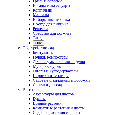
Гриль и барбекю
Казаны и аксессуары
Коптильни
Мангалы
Наборы для пикника
Посуда для пикника
Решетки
Средства для розжига
Тандыр
Еще
Обустройство сада
Биотуалеты
Грядки, компостеры
Дачные умывальники и души
Мусорные урны
Опоры и кустодержатели
Парники и теплицы
Садовые ограждения и дорожки
Септики для сада
Растения
Аксессуары для цветов
Букеты
Водные растения
Комнатные растения и цветы
Садовые растения и цветы