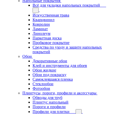
Напольные покрытия
Всё для укладки напольных покрытий
Искусственная трава
Кварцвинил
Ковролин
Ламинат
Линолеум
Паркетная доска
Пробковое покрытие
Средства по уходу и защите напольных
покрытий
Обои
Декоративные обои
Клей и инструменты для обоев
Обои жидкие
Обои под покраску
Самоклеящаяся пленка
Стеклообои
Фотообои
Плинтусы, пороги, профили и аксессуары
Обводы для труб
Плинтус напольный
Пороги и профили
Профили для плитки