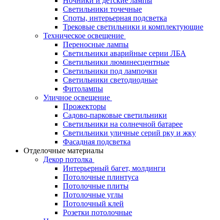
Ночники и детские лампы
Светильники точечные
Споты, интерьерная подсветка
Трековые светильники и комплектующие
Техническое освещение
Переносные лампы
Светильники аварийные серии ЛБА
Светильники люминесцентные
Светильники под лампочки
Светильники светодиодные
Фитолампы
Уличное освещение
Прожекторы
Садово-парковые светильники
Светильники на солнечной батарее
Светильники уличные серий рку и жку
Фасадная подсветка
Отделочные материалы
Декор потолка
Интерьерный багет, молдинги
Потолочные плинтуса
Потолочные плиты
Потолочные углы
Потолочный клей
Розетки потолочные