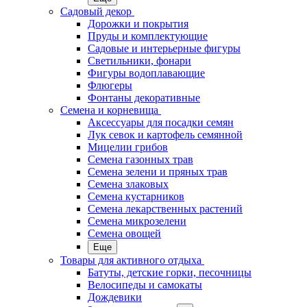
Садовый декор
Дорожки и покрытия
Пруды и комплектующие
Садовые и интерьерные фигуры
Светильники, фонари
Фигуры водоплавающие
Флюгеры
Фонтаны декоративные
Семена и корневища
Аксессуары для посадки семян
Лук севок и картофель семянной
Мицелии грибов
Семена газонных трав
Семена зелени и пряных трав
Семена злаковых
Семена кустарников
Семена лекарственных растений
Семена микрозелени
Семена овощей
Еще
Товары для активного отдыха
Батуты, детские горки, песочницы
Велосипеды и самокаты
Дождевики