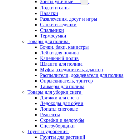
Зонты уличные
Лодки и сапы
Палатки
Развлечения, досуг и игры
Санки и ледянки
Спальники
Термосумки
Товары для полива
Бочки, баки, канистры
Лейки для полива
Капельный полив
Шланги для полива
Муфта, соединитель, адаптер
Распылители, дождеватели для полива
Опрыскиватель, триггер
Таймеры для полива
Товары для уборки снега
Движки для снега
Ледоходы для обуви
Лопаты снеговые
Реагенты
Скребки и ледорубы
Снегоуборщики
Грунт и удобрения
Грунты для растений