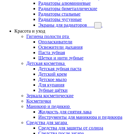
Радиаторы алюминиевые
Радиаторы биметаллические
Радиаторы стальные
Радиаторы чугунные
Экраны для радиаторов
Красота и уход
Гигиена полости рта
Ополаскиватели
Освежители дыхания
Паста зубная
Щетки и нити зубные
Детская косметика
Детская зубная паста
Детский крем
Детское мыло
Для купания
Зубные щётки
Зеркала косметические
Косметички
Маникюр и педикюр
Жидкость для снятия лака
Инструменты для маникюра и педикюра
Средства для загара
Средства для защиты от солнца
Средства после загара