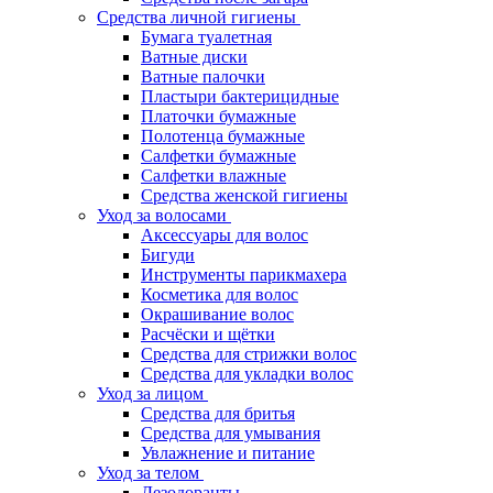
Средства личной гигиены
Бумага туалетная
Ватные диски
Ватные палочки
Пластыри бактерицидные
Платочки бумажные
Полотенца бумажные
Салфетки бумажные
Салфетки влажные
Средства женской гигиены
Уход за волосами
Аксессуары для волос
Бигуди
Инструменты парикмахера
Косметика для волос
Окрашивание волос
Расчёски и щётки
Средства для стрижки волос
Средства для укладки волос
Уход за лицом
Средства для бритья
Средства для умывания
Увлажнение и питание
Уход за телом
Дезодоранты