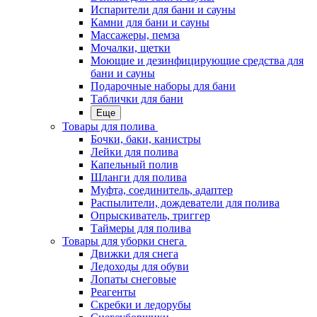
Испарители для бани и сауны
Камни для бани и сауны
Массажеры, пемза
Мочалки, щетки
Моющие и дезинфицирующие средства для
бани и сауны
Подарочные наборы для бани
Таблички для бани
Еще
Товары для полива
Бочки, баки, канистры
Лейки для полива
Капельный полив
Шланги для полива
Муфта, соединитель, адаптер
Распылители, дождеватели для полива
Опрыскиватель, триггер
Таймеры для полива
Товары для уборки снега
Движки для снега
Ледоходы для обуви
Лопаты снеговые
Реагенты
Скребки и ледорубы