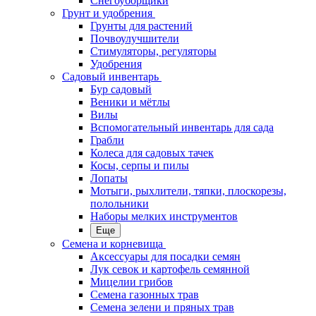
Снегоуборщики
Грунт и удобрения
Грунты для растений
Почвоулучшители
Стимуляторы, регуляторы
Удобрения
Садовый инвентарь
Бур садовый
Веники и мётлы
Вилы
Вспомогательный инвентарь для сада
Грабли
Колеса для садовых тачек
Косы, серпы и пилы
Лопаты
Мотыги, рыхлители, тяпки, плоскорезы,
полольники
Наборы мелких инструментов
Еще
Семена и корневища
Аксессуары для посадки семян
Лук севок и картофель семянной
Мицелии грибов
Семена газонных трав
Семена зелени и пряных трав