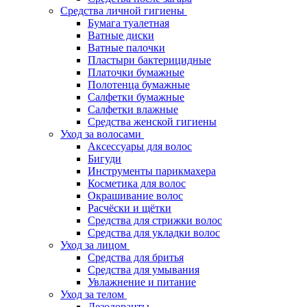
Средства личной гигиены
Бумага туалетная
Ватные диски
Ватные палочки
Пластыри бактерицидные
Платочки бумажные
Полотенца бумажные
Салфетки бумажные
Салфетки влажные
Средства женской гигиены
Уход за волосами
Аксессуары для волос
Бигуди
Инструменты парикмахера
Косметика для волос
Окрашивание волос
Расчёски и щётки
Средства для стрижки волос
Средства для укладки волос
Уход за лицом
Средства для бритья
Средства для умывания
Увлажнение и питание
Уход за телом
Дезодоранты