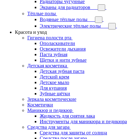
Радиаторы чугунные
Экраны для радиаторов
Тёплые полы
Водяные тёплые полы
Электрические тёплые полы
Красота и уход
Гигиена полости рта
Ополаскиватели
Освежители дыхания
Паста зубная
Щетки и нити зубные
Детская косметика
Детская зубная паста
Детский крем
Детское мыло
Для купания
Зубные щётки
Зеркала косметические
Косметички
Маникюр и педикюр
Жидкость для снятия лака
Инструменты для маникюра и педикюра
Средства для загара
Средства для защиты от солнца
Средства после загара