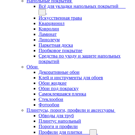
Напольные покрытия
Всё для укладки напольных покрытий
Искусственная трава
Кварцвинил
Ковролин
Ламинат
Линолеум
Паркетная доска
Пробковое покрытие
Средства по уходу и защите напольных
покрытий
Обои
Декоративные обои
Клей и инструменты для обоев
Обои жидкие
Обои под покраску
Самоклеящаяся пленка
Стеклообои
Фотообои
Плинтусы, пороги, профили и аксессуары
Обводы для труб
Плинтус напольный
Пороги и профили
Профили для плитки