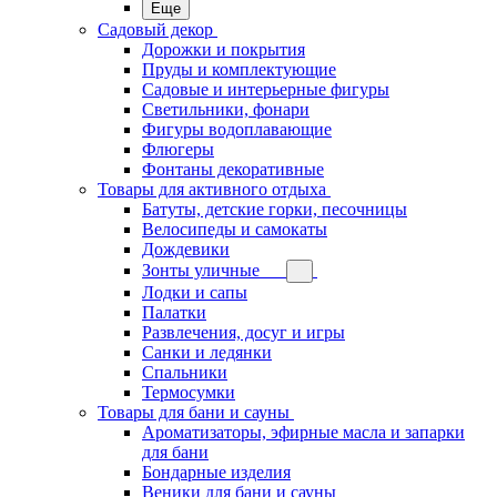
Еще
Садовый декор
Дорожки и покрытия
Пруды и комплектующие
Садовые и интерьерные фигуры
Светильники, фонари
Фигуры водоплавающие
Флюгеры
Фонтаны декоративные
Товары для активного отдыха
Батуты, детские горки, песочницы
Велосипеды и самокаты
Дождевики
Зонты уличные
Лодки и сапы
Палатки
Развлечения, досуг и игры
Санки и ледянки
Спальники
Термосумки
Товары для бани и сауны
Ароматизаторы, эфирные масла и запарки
для бани
Бондарные изделия
Веники для бани и сауны