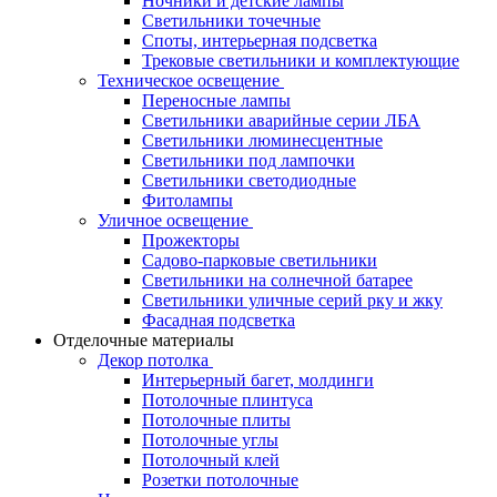
Ночники и детские лампы
Светильники точечные
Споты, интерьерная подсветка
Трековые светильники и комплектующие
Техническое освещение
Переносные лампы
Светильники аварийные серии ЛБА
Светильники люминесцентные
Светильники под лампочки
Светильники светодиодные
Фитолампы
Уличное освещение
Прожекторы
Садово-парковые светильники
Светильники на солнечной батарее
Светильники уличные серий рку и жку
Фасадная подсветка
Отделочные материалы
Декор потолка
Интерьерный багет, молдинги
Потолочные плинтуса
Потолочные плиты
Потолочные углы
Потолочный клей
Розетки потолочные