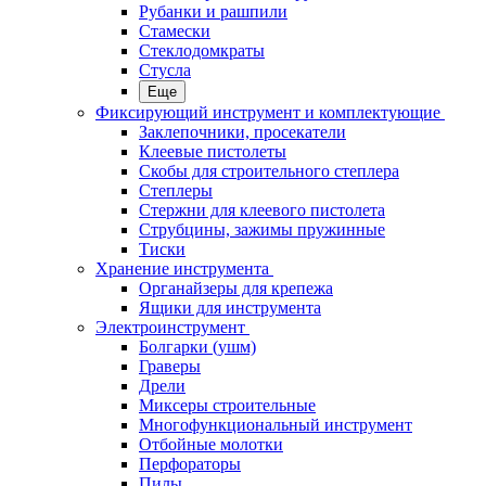
Рубанки и рашпили
Стамески
Стеклодомкраты
Стусла
Еще
Фиксирующий инструмент и комплектующие
Заклепочники, просекатели
Клеевые пистолеты
Скобы для строительного степлера
Степлеры
Стержни для клеевого пистолета
Струбцины, зажимы пружинные
Тиски
Хранение инструмента
Органайзеры для крепежа
Ящики для инструмента
Электроинструмент
Болгарки (ушм)
Граверы
Дрели
Миксеры строительные
Многофункциональный инструмент
Отбойные молотки
Перфораторы
Пилы