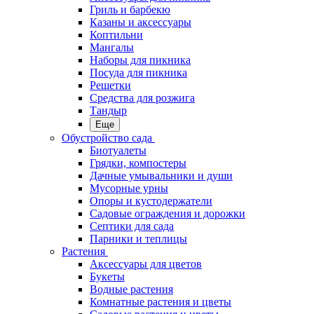
Гриль и барбекю
Казаны и аксессуары
Коптильни
Мангалы
Наборы для пикника
Посуда для пикника
Решетки
Средства для розжига
Тандыр
Еще
Обустройство сада
Биотуалеты
Грядки, компостеры
Дачные умывальники и души
Мусорные урны
Опоры и кустодержатели
Садовые ограждения и дорожки
Септики для сада
Парники и теплицы
Растения
Аксессуары для цветов
Букеты
Водные растения
Комнатные растения и цветы