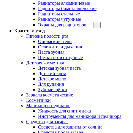
Радиаторы алюминиевые
Радиаторы биметаллические
Радиаторы стальные
Радиаторы чугунные
Экраны для радиаторов
Красота и уход
Гигиена полости рта
Ополаскиватели
Освежители дыхания
Паста зубная
Щетки и нити зубные
Детская косметика
Детская зубная паста
Детский крем
Детское мыло
Для купания
Зубные щётки
Зеркала косметические
Косметички
Маникюр и педикюр
Жидкость для снятия лака
Инструменты для маникюра и педикюра
Средства для загара
Средства для защиты от солнца
Средства после загара