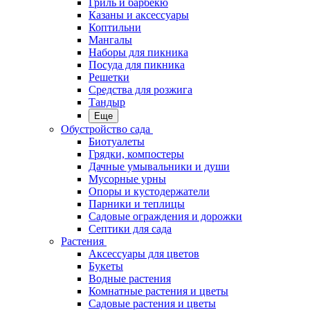
Гриль и барбекю
Казаны и аксессуары
Коптильни
Мангалы
Наборы для пикника
Посуда для пикника
Решетки
Средства для розжига
Тандыр
Еще
Обустройство сада
Биотуалеты
Грядки, компостеры
Дачные умывальники и души
Мусорные урны
Опоры и кустодержатели
Парники и теплицы
Садовые ограждения и дорожки
Септики для сада
Растения
Аксессуары для цветов
Букеты
Водные растения
Комнатные растения и цветы
Садовые растения и цветы