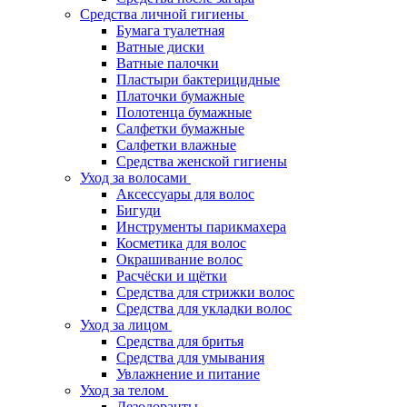
Средства личной гигиены
Бумага туалетная
Ватные диски
Ватные палочки
Пластыри бактерицидные
Платочки бумажные
Полотенца бумажные
Салфетки бумажные
Салфетки влажные
Средства женской гигиены
Уход за волосами
Аксессуары для волос
Бигуди
Инструменты парикмахера
Косметика для волос
Окрашивание волос
Расчёски и щётки
Средства для стрижки волос
Средства для укладки волос
Уход за лицом
Средства для бритья
Средства для умывания
Увлажнение и питание
Уход за телом
Дезодоранты