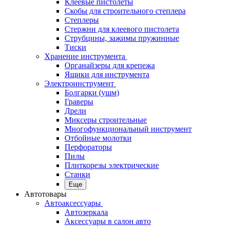
Клеевые пистолеты
Скобы для строительного степлера
Степлеры
Стержни для клеевого пистолета
Струбцины, зажимы пружинные
Тиски
Хранение инструмента
Органайзеры для крепежа
Ящики для инструмента
Электроинструмент
Болгарки (ушм)
Граверы
Дрели
Миксеры строительные
Многофункциональный инструмент
Отбойные молотки
Перфораторы
Пилы
Плиткорезы электрические
Станки
Еще
Автотовары
Автоаксессуары
Автозеркала
Аксессуары в салон авто