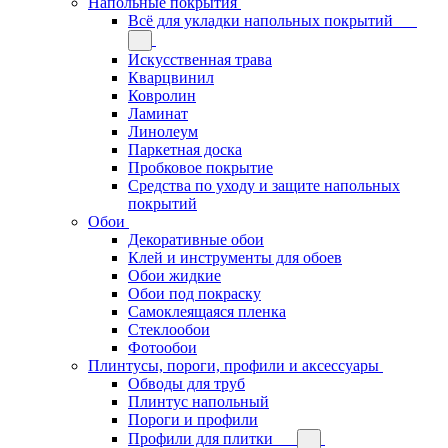
Напольные покрытия
Всё для укладки напольных покрытий
Искусственная трава
Кварцвинил
Ковролин
Ламинат
Линолеум
Паркетная доска
Пробковое покрытие
Средства по уходу и защите напольных
покрытий
Обои
Декоративные обои
Клей и инструменты для обоев
Обои жидкие
Обои под покраску
Самоклеящаяся пленка
Стеклообои
Фотообои
Плинтусы, пороги, профили и аксессуары
Обводы для труб
Плинтус напольный
Пороги и профили
Профили для плитки