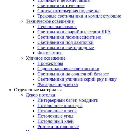
Ночники и детские лампы
Светильники точечные
Споты, интерьерная подсветка
Трековые светильники и комплектующие
Техническое освещение
Переносные лампы
Светильники аварийные серии ЛБА
Светильники люминесцентные
Светильники под лампочки
Светильники светодиодные
Фитолампы
Уличное освещение
Прожекторы
Садово-парковые светильники
Светильники на солнечной батарее
Светильники уличные серий рку и жку
Фасадная подсветка
Отделочные материалы
Декор потолка
Интерьерный багет, молдинги
Потолочные плинтуса
Потолочные плиты
Потолочные углы
Потолочный клей
Розетки потолочные