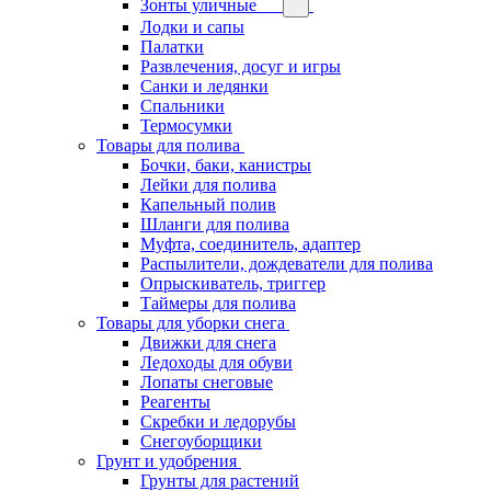
Зонты уличные
Лодки и сапы
Палатки
Развлечения, досуг и игры
Санки и ледянки
Спальники
Термосумки
Товары для полива
Бочки, баки, канистры
Лейки для полива
Капельный полив
Шланги для полива
Муфта, соединитель, адаптер
Распылители, дождеватели для полива
Опрыскиватель, триггер
Таймеры для полива
Товары для уборки снега
Движки для снега
Ледоходы для обуви
Лопаты снеговые
Реагенты
Скребки и ледорубы
Снегоуборщики
Грунт и удобрения
Грунты для растений