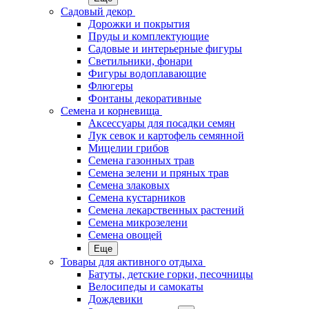
Садовый декор
Дорожки и покрытия
Пруды и комплектующие
Садовые и интерьерные фигуры
Светильники, фонари
Фигуры водоплавающие
Флюгеры
Фонтаны декоративные
Семена и корневища
Аксессуары для посадки семян
Лук севок и картофель семянной
Мицелии грибов
Семена газонных трав
Семена зелени и пряных трав
Семена злаковых
Семена кустарников
Семена лекарственных растений
Семена микрозелени
Семена овощей
Еще
Товары для активного отдыха
Батуты, детские горки, песочницы
Велосипеды и самокаты
Дождевики