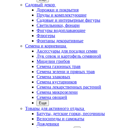
Садовый декор
Дорожки и покрытия
Пруды и комплектующие
Садовые и интерьерные фигуры
Светильники, фонари
Фигуры водоплавающие
Флюгеры
Фонтаны декоративные
Семена и корневища
Аксессуары для посадки семян
Лук севок и картофель семянной
Мицелии грибов
Семена газонных трав
Семена зелени и пряных трав
Семена злаковых
Семена кустарников
Семена лекарственных растений
Семена микрозелени
Семена овощей
Еще
Товары для активного отдыха
Батуты, детские горки, песочницы
Велосипеды и самокаты
Дождевики