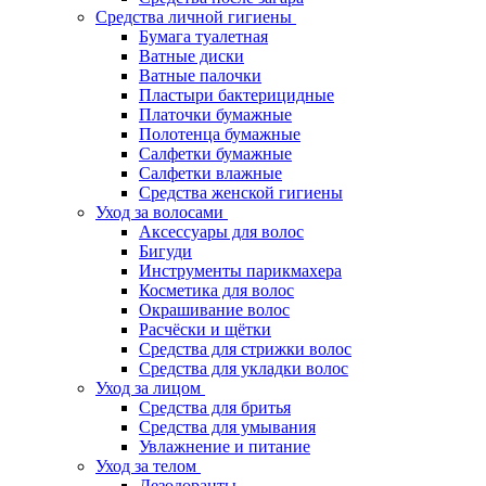
Средства личной гигиены
Бумага туалетная
Ватные диски
Ватные палочки
Пластыри бактерицидные
Платочки бумажные
Полотенца бумажные
Салфетки бумажные
Салфетки влажные
Средства женской гигиены
Уход за волосами
Аксессуары для волос
Бигуди
Инструменты парикмахера
Косметика для волос
Окрашивание волос
Расчёски и щётки
Средства для стрижки волос
Средства для укладки волос
Уход за лицом
Средства для бритья
Средства для умывания
Увлажнение и питание
Уход за телом
Дезодоранты