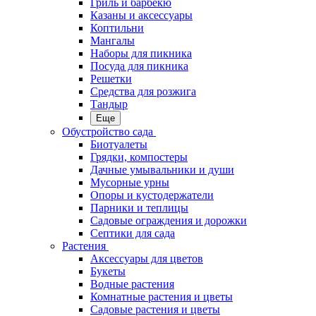
Гриль и барбекю
Казаны и аксессуары
Коптильни
Мангалы
Наборы для пикника
Посуда для пикника
Решетки
Средства для розжига
Тандыр
Еще
Обустройство сада
Биотуалеты
Грядки, компостеры
Дачные умывальники и души
Мусорные урны
Опоры и кустодержатели
Парники и теплицы
Садовые ограждения и дорожки
Септики для сада
Растения
Аксессуары для цветов
Букеты
Водные растения
Комнатные растения и цветы
Садовые растения и цветы