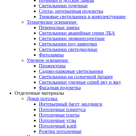
Ночники и детские лампы
Светильники точечные
Споты, интерьерная подсветка
Трековые светильники и комплектующие
Техническое освещение
Переносные лампы
Светильники аварийные серии ЛБА
Светильники люминесцентные
Светильники под лампочки
Светильники светодиодные
Фитолампы
Уличное освещение
Прожекторы
Садово-парковые светильники
Светильники на солнечной батарее
Светильники уличные серий рку и жку
Фасадная подсветка
Отделочные материалы
Декор потолка
Интерьерный багет, молдинги
Потолочные плинтуса
Потолочные плиты
Потолочные углы
Потолочный клей
Розетки потолочные