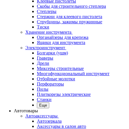
Клеевые пистолеты
Скобы для строительного степлера
Степлеры
Стержни для клеевого пистолета
Струбцины, зажимы пружинные
Тиски
Хранение инструмента
Органайзеры для крепежа
Ящики для инструмента
Электроинструмент
Болгарки (ушм)
Граверы
Дрели
Миксеры строительные
Многофункциональный инструмент
Отбойные молотки
Перфораторы
Пилы
Плиткорезы электрические
Станки
Еще
Автотовары
Автоаксессуары
Автозеркала
Аксессуары в салон авто