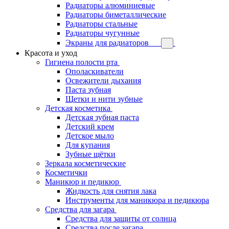
Радиаторы алюминиевые
Радиаторы биметаллические
Радиаторы стальные
Радиаторы чугунные
Экраны для радиаторов
Красота и уход
Гигиена полости рта
Ополаскиватели
Освежители дыхания
Паста зубная
Щетки и нити зубные
Детская косметика
Детская зубная паста
Детский крем
Детское мыло
Для купания
Зубные щётки
Зеркала косметические
Косметички
Маникюр и педикюр
Жидкость для снятия лака
Инструменты для маникюра и педикюра
Средства для загара
Средства для защиты от солнца
Средства после загара