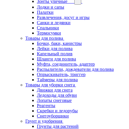
Зонты уличные
Лодки и сапы
Палатки
Развлечения, досуг и игры
Санки и ледянки
Спальники
Термосумки
Товары для полива
Бочки, баки, канистры
Лейки для полива
Капельный полив
Шланги для полива
Муфта, соединитель, адаптер
Распылители, дождеватели для полива
Опрыскиватель, триггер
Таймеры для полива
Товары для уборки снега
Движки для снега
Ледоходы для обуви
Лопаты снеговые
Реагенты
Скребки и ледорубы
Снегоуборщики
Грунт и удобрения
Грунты для растений