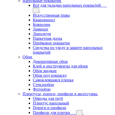
Напольные покрытия
Всё для укладки напольных покрытий
Искусственная трава
Кварцвинил
Ковролин
Ламинат
Линолеум
Паркетная доска
Пробковое покрытие
Средства по уходу и защите напольных
покрытий
Обои
Декоративные обои
Клей и инструменты для обоев
Обои жидкие
Обои под покраску
Самоклеящаяся пленка
Стеклообои
Фотообои
Плинтусы, пороги, профили и аксессуары
Обводы для труб
Плинтус напольный
Пороги и профили
Профили для плитки