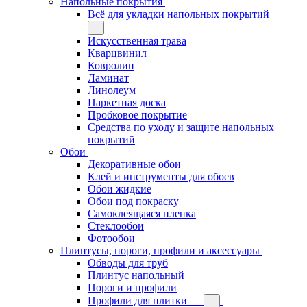
Напольные покрытия
Всё для укладки напольных покрытий
Искусственная трава
Кварцвинил
Ковролин
Ламинат
Линолеум
Паркетная доска
Пробковое покрытие
Средства по уходу и защите напольных
покрытий
Обои
Декоративные обои
Клей и инструменты для обоев
Обои жидкие
Обои под покраску
Самоклеящаяся пленка
Стеклообои
Фотообои
Плинтусы, пороги, профили и аксессуары
Обводы для труб
Плинтус напольный
Пороги и профили
Профили для плитки