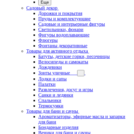
Еще
Садовый декор
Дорожки и покрытия
Пруды и комплектующие
Садовые и интерьерные фигуры
Светильники, фонари
Фигуры водоплавающие
Флюгеры
Фонтаны декоративные
Товары для активного отдыха
Батуты, детские горки, песочницы
Велосипеды и самокаты
Дождевики
Зонты уличные
Лодки и сапы
Палатки
Развлечения, досуг и игры
Санки и ледянки
Спальники
Термосумки
Товары для бани и сауны
Ароматизаторы, эфирные масла и запарки
для бани
Бондарные изделия
Веники для бани и сауны