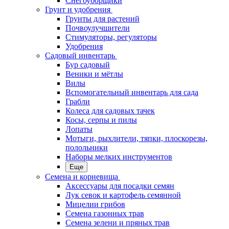
Снегоуборщики
Грунт и удобрения
Грунты для растений
Почвоулучшители
Стимуляторы, регуляторы
Удобрения
Садовый инвентарь
Бур садовый
Веники и мётлы
Вилы
Вспомогательный инвентарь для сада
Грабли
Колеса для садовых тачек
Косы, серпы и пилы
Лопаты
Мотыги, рыхлители, тяпки, плоскорезы,
полольники
Наборы мелких инструментов
Еще
Семена и корневища
Аксессуары для посадки семян
Лук севок и картофель семянной
Мицелии грибов
Семена газонных трав
Семена зелени и пряных трав