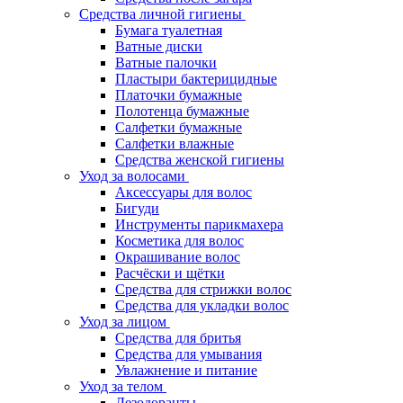
Средства личной гигиены
Бумага туалетная
Ватные диски
Ватные палочки
Пластыри бактерицидные
Платочки бумажные
Полотенца бумажные
Салфетки бумажные
Салфетки влажные
Средства женской гигиены
Уход за волосами
Аксессуары для волос
Бигуди
Инструменты парикмахера
Косметика для волос
Окрашивание волос
Расчёски и щётки
Средства для стрижки волос
Средства для укладки волос
Уход за лицом
Средства для бритья
Средства для умывания
Увлажнение и питание
Уход за телом
Дезодоранты