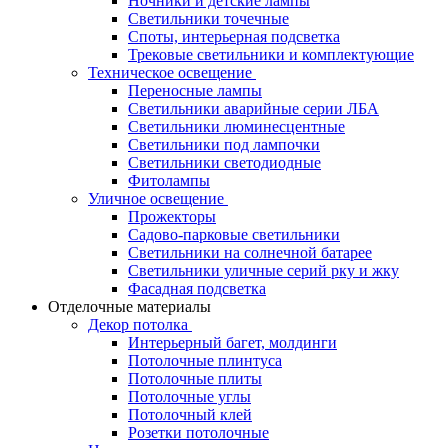
Ночники и детские лампы
Светильники точечные
Споты, интерьерная подсветка
Трековые светильники и комплектующие
Техническое освещение
Переносные лампы
Светильники аварийные серии ЛБА
Светильники люминесцентные
Светильники под лампочки
Светильники светодиодные
Фитолампы
Уличное освещение
Прожекторы
Садово-парковые светильники
Светильники на солнечной батарее
Светильники уличные серий рку и жку
Фасадная подсветка
Отделочные материалы
Декор потолка
Интерьерный багет, молдинги
Потолочные плинтуса
Потолочные плиты
Потолочные углы
Потолочный клей
Розетки потолочные