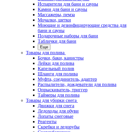
Испарители для бани и сауны
Камни для бани и сауны
Массажеры, пемза
Мочалки, щетки
Моющие и дезинфицирующие средства для
бани и сауны
Подарочные наборы для бани
Таблички для бани
Еще
Товары для полива
Бочки, баки, канистры
Лейки для полива
Капельный полив
Шланги для полива
Муфта, соединитель, адаптер
Распылители, дождеватели для полива
Опрыскиватель, триггер
Таймеры для полива
Товары для уборки снега
Движки для снега
Ледоходы для обуви
Лопаты снеговые
Реагенты
Скребки и ледорубы