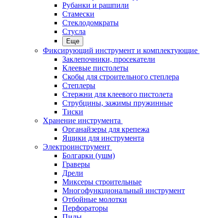
Рубанки и рашпили
Стамески
Стеклодомкраты
Стусла
Еще
Фиксирующий инструмент и комплектующие
Заклепочники, просекатели
Клеевые пистолеты
Скобы для строительного степлера
Степлеры
Стержни для клеевого пистолета
Струбцины, зажимы пружинные
Тиски
Хранение инструмента
Органайзеры для крепежа
Ящики для инструмента
Электроинструмент
Болгарки (ушм)
Граверы
Дрели
Миксеры строительные
Многофункциональный инструмент
Отбойные молотки
Перфораторы
Пилы