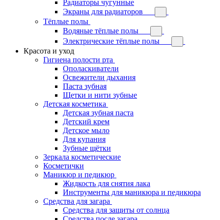
Радиаторы чугунные
Экраны для радиаторов
Тёплые полы
Водяные тёплые полы
Электрические тёплые полы
Красота и уход
Гигиена полости рта
Ополаскиватели
Освежители дыхания
Паста зубная
Щетки и нити зубные
Детская косметика
Детская зубная паста
Детский крем
Детское мыло
Для купания
Зубные щётки
Зеркала косметические
Косметички
Маникюр и педикюр
Жидкость для снятия лака
Инструменты для маникюра и педикюра
Средства для загара
Средства для защиты от солнца
Средства после загара