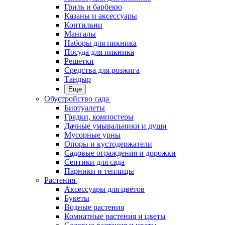
Гриль и барбекю
Казаны и аксессуары
Коптильни
Мангалы
Наборы для пикника
Посуда для пикника
Решетки
Средства для розжига
Тандыр
Еще
Обустройство сада
Биотуалеты
Грядки, компостеры
Дачные умывальники и души
Мусорные урны
Опоры и кустодержатели
Садовые ограждения и дорожки
Септики для сада
Парники и теплицы
Растения
Аксессуары для цветов
Букеты
Водные растения
Комнатные растения и цветы