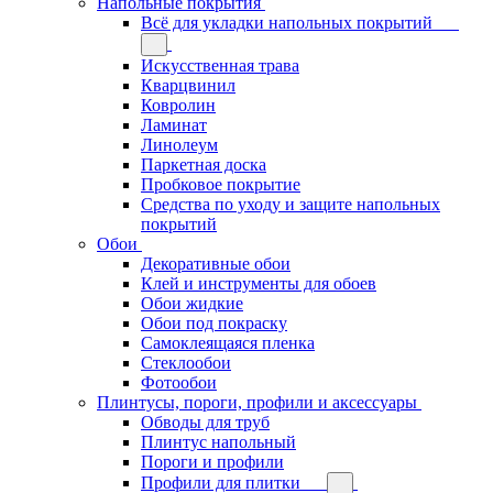
Напольные покрытия
Всё для укладки напольных покрытий
Искусственная трава
Кварцвинил
Ковролин
Ламинат
Линолеум
Паркетная доска
Пробковое покрытие
Средства по уходу и защите напольных
покрытий
Обои
Декоративные обои
Клей и инструменты для обоев
Обои жидкие
Обои под покраску
Самоклеящаяся пленка
Стеклообои
Фотообои
Плинтусы, пороги, профили и аксессуары
Обводы для труб
Плинтус напольный
Пороги и профили
Профили для плитки