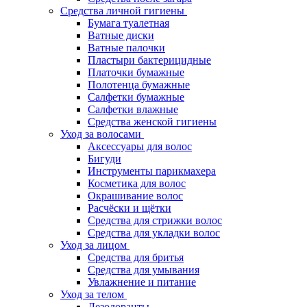
Средства личной гигиены
Бумага туалетная
Ватные диски
Ватные палочки
Пластыри бактерицидные
Платочки бумажные
Полотенца бумажные
Салфетки бумажные
Салфетки влажные
Средства женской гигиены
Уход за волосами
Аксессуары для волос
Бигуди
Инструменты парикмахера
Косметика для волос
Окрашивание волос
Расчёски и щётки
Средства для стрижки волос
Средства для укладки волос
Уход за лицом
Средства для бритья
Средства для умывания
Увлажнение и питание
Уход за телом
Дезодоранты