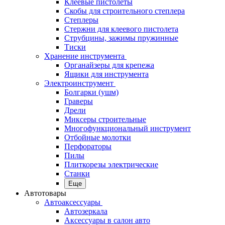
Клеевые пистолеты
Скобы для строительного степлера
Степлеры
Стержни для клеевого пистолета
Струбцины, зажимы пружинные
Тиски
Хранение инструмента
Органайзеры для крепежа
Ящики для инструмента
Электроинструмент
Болгарки (ушм)
Граверы
Дрели
Миксеры строительные
Многофункциональный инструмент
Отбойные молотки
Перфораторы
Пилы
Плиткорезы электрические
Станки
Еще
Автотовары
Автоаксессуары
Автозеркала
Аксессуары в салон авто