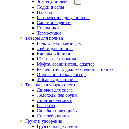
Зонты уличные
Лодки и сапы
Палатки
Развлечения, досуг и игры
Санки и ледянки
Спальники
Термосумки
Товары для полива
Бочки, баки, канистры
Лейки для полива
Капельный полив
Шланги для полива
Муфта, соединитель, адаптер
Распылители, дождеватели для полива
Опрыскиватель, триггер
Таймеры для полива
Товары для уборки снега
Движки для снега
Ледоходы для обуви
Лопаты снеговые
Реагенты
Скребки и ледорубы
Снегоуборщики
Грунт и удобрения
Грунты для растений