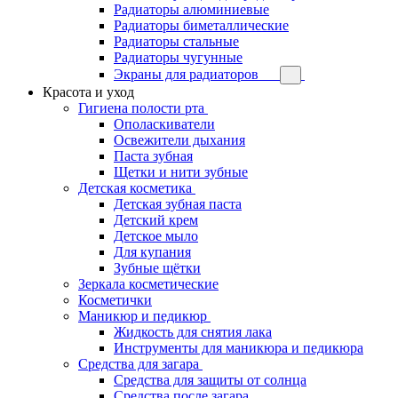
Радиаторы алюминиевые
Радиаторы биметаллические
Радиаторы стальные
Радиаторы чугунные
Экраны для радиаторов
Красота и уход
Гигиена полости рта
Ополаскиватели
Освежители дыхания
Паста зубная
Щетки и нити зубные
Детская косметика
Детская зубная паста
Детский крем
Детское мыло
Для купания
Зубные щётки
Зеркала косметические
Косметички
Маникюр и педикюр
Жидкость для снятия лака
Инструменты для маникюра и педикюра
Средства для загара
Средства для защиты от солнца
Средства после загара