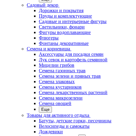
Садовый декор
Дорожки и покрытия
Пруды и комплектующие
Садовые и интерьерные фигуры
Светильники, фонари
Фигуры водоплавающие
Флюгеры
Фонтаны декоративные
Семена и корневища
Аксессуары для посадки семян
Лук севок и картофель семянной
Мицелии грибов
Семена газонных трав
Семена зелени и пряных трав
Семена злаковых
Семена кустарников
Семена лекарственных растений
Семена микрозелени
Семена овощей
Еще
Товары для активного отдыха
Батуты, детские горки, песочницы
Велосипеды и самокаты
Дождевики