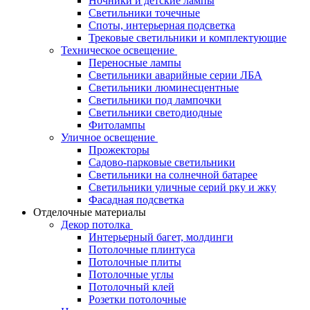
Ночники и детские лампы
Светильники точечные
Споты, интерьерная подсветка
Трековые светильники и комплектующие
Техническое освещение
Переносные лампы
Светильники аварийные серии ЛБА
Светильники люминесцентные
Светильники под лампочки
Светильники светодиодные
Фитолампы
Уличное освещение
Прожекторы
Садово-парковые светильники
Светильники на солнечной батарее
Светильники уличные серий рку и жку
Фасадная подсветка
Отделочные материалы
Декор потолка
Интерьерный багет, молдинги
Потолочные плинтуса
Потолочные плиты
Потолочные углы
Потолочный клей
Розетки потолочные