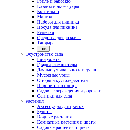
Гриль и барбекю
Казаны и аксессуары
Коптильни
Мангалы
Наборы для пикника
Посуда для пикника
Решетки
Средства для розжига
Тандыр
Еще
Обустройство сада
Биотуалеты
Грядки, компостеры
Дачные умывальники и души
Мусорные урны
Опоры и кустодержатели
Парники и теплицы
Садовые ограждения и дорожки
Септики для сада
Растения
Аксессуары для цветов
Букеты
Водные растения
Комнатные растения и цветы
Садовые растения и цветы