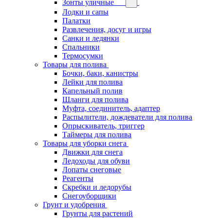
Зонты уличные
Лодки и сапы
Палатки
Развлечения, досуг и игры
Санки и ледянки
Спальники
Термосумки
Товары для полива
Бочки, баки, канистры
Лейки для полива
Капельный полив
Шланги для полива
Муфта, соединитель, адаптер
Распылители, дождеватели для полива
Опрыскиватель, триггер
Таймеры для полива
Товары для уборки снега
Движки для снега
Ледоходы для обуви
Лопаты снеговые
Реагенты
Скребки и ледорубы
Снегоуборщики
Грунт и удобрения
Грунты для растений