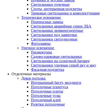
Ночники и детские лампы
Светильники точечные
Споты, интерьерная подсветка
Трековые светильники и комплектующие
Техническое освещение
Переносные лампы
Светильники аварийные серии ЛБА
Светильники люминесцентные
Светильники под лампочки
Светильники светодиодные
Фитолампы
Уличное освещение
Прожекторы
Садово-парковые светильники
Светильники на солнечной батарее
Светильники уличные серий рку и жку
Фасадная подсветка
Отделочные материалы
Декор потолка
Интерьерный багет, молдинги
Потолочные плинтуса
Потолочные плиты
Потолочные углы
Потолочный клей
Розетки потолочные