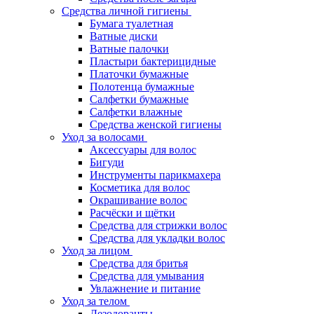
Средства личной гигиены
Бумага туалетная
Ватные диски
Ватные палочки
Пластыри бактерицидные
Платочки бумажные
Полотенца бумажные
Салфетки бумажные
Салфетки влажные
Средства женской гигиены
Уход за волосами
Аксессуары для волос
Бигуди
Инструменты парикмахера
Косметика для волос
Окрашивание волос
Расчёски и щётки
Средства для стрижки волос
Средства для укладки волос
Уход за лицом
Средства для бритья
Средства для умывания
Увлажнение и питание
Уход за телом
Дезодоранты