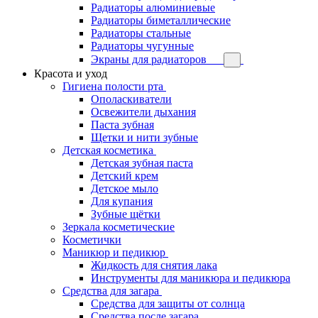
Радиаторы алюминиевые
Радиаторы биметаллические
Радиаторы стальные
Радиаторы чугунные
Экраны для радиаторов
Красота и уход
Гигиена полости рта
Ополаскиватели
Освежители дыхания
Паста зубная
Щетки и нити зубные
Детская косметика
Детская зубная паста
Детский крем
Детское мыло
Для купания
Зубные щётки
Зеркала косметические
Косметички
Маникюр и педикюр
Жидкость для снятия лака
Инструменты для маникюра и педикюра
Средства для загара
Средства для защиты от солнца
Средства после загара