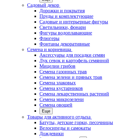
Садовый декор
Дорожки и покрытия
Пруды и комплектующие
Садовые и интерьерные фигуры
Светильники, фонари
Фигуры водоплавающие
Флюгеры
Фонтаны декоративные
Семена и корневища
Аксессуары для посадки семян
Лук севок и картофель семянной
Мицелии грибов
Семена газонных трав
Семена зелени и пряных трав
Семена злаковых
Семена кустарников
Семена лекарственных растений
Семена микрозелени
Семена овощей
Еще
Товары для активного отдыха
Батуты, детские горки, песочницы
Велосипеды и самокаты
Дождевики