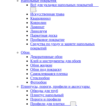
Напольные покрытия
Всё для укладки напольных покрытий
Искусственная трава
Кварцвинил
Ковролин
Ламинат
Линолеум
Паркетная доска
Пробковое покрытие
Средства по уходу и защите напольных
покрытий
Обои
Декоративные обои
Клей и инструменты для обоев
Обои жидкие
Обои под покраску
Самоклеящаяся пленка
Стеклообои
Фотообои
Плинтусы, пороги, профили и аксессуары
Обводы для труб
Плинтус напольный
Пороги и профили
Профили для плитки