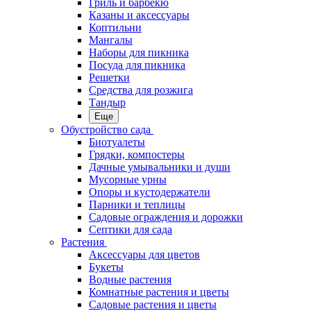
Гриль и барбекю
Казаны и аксессуары
Коптильни
Мангалы
Наборы для пикника
Посуда для пикника
Решетки
Средства для розжига
Тандыр
Еще
Обустройство сада
Биотуалеты
Грядки, компостеры
Дачные умывальники и души
Мусорные урны
Опоры и кустодержатели
Парники и теплицы
Садовые ограждения и дорожки
Септики для сада
Растения
Аксессуары для цветов
Букеты
Водные растения
Комнатные растения и цветы
Садовые растения и цветы