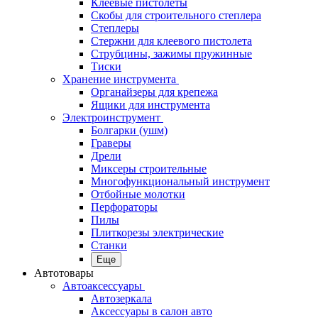
Клеевые пистолеты
Скобы для строительного степлера
Степлеры
Стержни для клеевого пистолета
Струбцины, зажимы пружинные
Тиски
Хранение инструмента
Органайзеры для крепежа
Ящики для инструмента
Электроинструмент
Болгарки (ушм)
Граверы
Дрели
Миксеры строительные
Многофункциональный инструмент
Отбойные молотки
Перфораторы
Пилы
Плиткорезы электрические
Станки
Еще
Автотовары
Автоаксессуары
Автозеркала
Аксессуары в салон авто