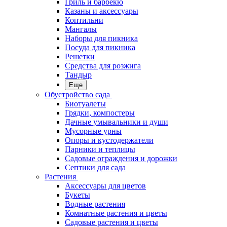
Гриль и барбекю
Казаны и аксессуары
Коптильни
Мангалы
Наборы для пикника
Посуда для пикника
Решетки
Средства для розжига
Тандыр
Еще
Обустройство сада
Биотуалеты
Грядки, компостеры
Дачные умывальники и души
Мусорные урны
Опоры и кустодержатели
Парники и теплицы
Садовые ограждения и дорожки
Септики для сада
Растения
Аксессуары для цветов
Букеты
Водные растения
Комнатные растения и цветы
Садовые растения и цветы