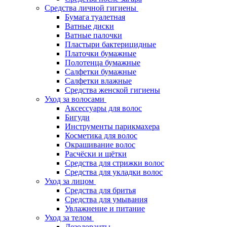
Средства личной гигиены
Бумага туалетная
Ватные диски
Ватные палочки
Пластыри бактерицидные
Платочки бумажные
Полотенца бумажные
Салфетки бумажные
Салфетки влажные
Средства женской гигиены
Уход за волосами
Аксессуары для волос
Бигуди
Инструменты парикмахера
Косметика для волос
Окрашивание волос
Расчёски и щётки
Средства для стрижки волос
Средства для укладки волос
Уход за лицом
Средства для бритья
Средства для умывания
Увлажнение и питание
Уход за телом
Дезодоранты