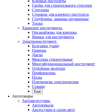
Клеевые пистолеты
Скобы для строительного степлера
Степлеры
Стержни для клеевого пистолета
Струбцины, зажимы пружинные
Тиски
Хранение инструмента
Органайзеры для крепежа
Ящики для инструмента
Электроинструмент
Болгарки (ушм)
Граверы
Дрели
Миксеры строительные
Многофункциональный инструмент
Отбойные молотки
Перфораторы
Пилы
Плиткорезы электрические
Станки
Еще
Автотовары
Автоаксессуары
Автозеркала
Аксессуары в салон авто