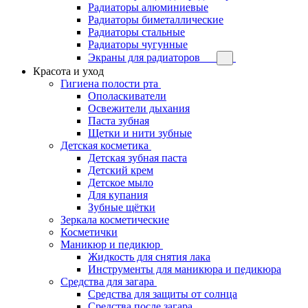
Радиаторы алюминиевые
Радиаторы биметаллические
Радиаторы стальные
Радиаторы чугунные
Экраны для радиаторов
Красота и уход
Гигиена полости рта
Ополаскиватели
Освежители дыхания
Паста зубная
Щетки и нити зубные
Детская косметика
Детская зубная паста
Детский крем
Детское мыло
Для купания
Зубные щётки
Зеркала косметические
Косметички
Маникюр и педикюр
Жидкость для снятия лака
Инструменты для маникюра и педикюра
Средства для загара
Средства для защиты от солнца
Средства после загара