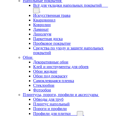
Напольные покрытия
Всё для укладки напольных покрытий
Искусственная трава
Кварцвинил
Ковролин
Ламинат
Линолеум
Паркетная доска
Пробковое покрытие
Средства по уходу и защите напольных
покрытий
Обои
Декоративные обои
Клей и инструменты для обоев
Обои жидкие
Обои под покраску
Самоклеящаяся пленка
Стеклообои
Фотообои
Плинтусы, пороги, профили и аксессуары
Обводы для труб
Плинтус напольный
Пороги и профили
Профили для плитки