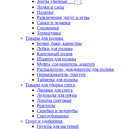
Зонты уличные
Лодки и сапы
Палатки
Развлечения, досуг и игры
Санки и ледянки
Спальники
Термосумки
Товары для полива
Бочки, баки, канистры
Лейки для полива
Капельный полив
Шланги для полива
Муфта, соединитель, адаптер
Распылители, дождеватели для полива
Опрыскиватель, триггер
Таймеры для полива
Товары для уборки снега
Движки для снега
Ледоходы для обуви
Лопаты снеговые
Реагенты
Скребки и ледорубы
Снегоуборщики
Грунт и удобрения
Грунты для растений