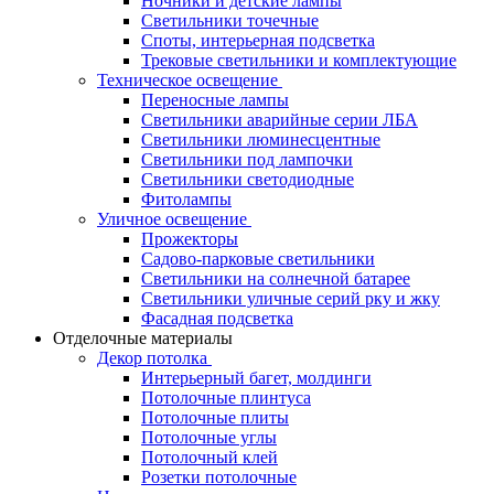
Ночники и детские лампы
Светильники точечные
Споты, интерьерная подсветка
Трековые светильники и комплектующие
Техническое освещение
Переносные лампы
Светильники аварийные серии ЛБА
Светильники люминесцентные
Светильники под лампочки
Светильники светодиодные
Фитолампы
Уличное освещение
Прожекторы
Садово-парковые светильники
Светильники на солнечной батарее
Светильники уличные серий рку и жку
Фасадная подсветка
Отделочные материалы
Декор потолка
Интерьерный багет, молдинги
Потолочные плинтуса
Потолочные плиты
Потолочные углы
Потолочный клей
Розетки потолочные