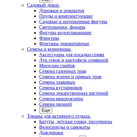
Садовый декор
Дорожки и покрытия
Пруды и комплектующие
Садовые и интерьерные фигуры
Светильники, фонари
Фигуры водоплавающие
Флюгеры
Фонтаны декоративные
Семена и корневища
Аксессуары для посадки семян
Лук севок и картофель семянной
Мицелии грибов
Семена газонных трав
Семена зелени и пряных трав
Семена злаковых
Семена кустарников
Семена лекарственных растений
Семена микрозелени
Семена овощей
Еще
Товары для активного отдыха
Батуты, детские горки, песочницы
Велосипеды и самокаты
Дождевики