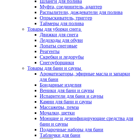
Шланги для полива
Муфта, соединитель, адаптер
Распылители, дождеватели для полива
Опрыскиватель, триггер
Таймеры для полива
Товары для уборки снега
Движки для снега
Ледоходы для обуви
Лопаты снеговые
Реагенты
Скребки и ледорубы
Снегоуборщики
Товары для бани и сауны
Ароматизаторы, эфирные масла и запарки
для бани
Бондарные изделия
Веники для бани и сауны
Испарители для бани и сауны
Камни для бани и сауны
Массажеры, пемза
Мочалки, щетки
Моющие и дезинфицирующие средства для
бани и сауны
Подарочные наборы для бани
Таблички для бани