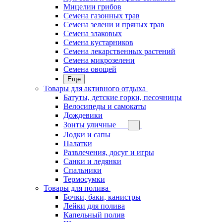
Мицелии грибов
Семена газонных трав
Семена зелени и пряных трав
Семена злаковых
Семена кустарников
Семена лекарственных растений
Семена микрозелени
Семена овощей
Еще
Товары для активного отдыха
Батуты, детские горки, песочницы
Велосипеды и самокаты
Дождевики
Зонты уличные
Лодки и сапы
Палатки
Развлечения, досуг и игры
Санки и ледянки
Спальники
Термосумки
Товары для полива
Бочки, баки, канистры
Лейки для полива
Капельный полив