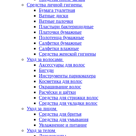
Средства личной гигиены
Бумага туалетная
Ватные диски
Ватные палочки
Пластыри бактерицидные
Платочки бумажные
Полотенца бумажные
Салфетки бумажные
Салфетки влажные
Средства женской гигиены
Уход за волосами
Аксессуары для волос
Бигуди
Инструменты парикмахера
Косметика для волос
Окрашивание волос
Расчёски и щётки
Средства для стрижки волос
Средства для укладки волос
Уход за лицом
Средства для бритья
Средства для умывания
Увлажнение и питание
Уход за телом
Дезодоранты