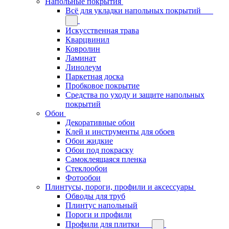
Напольные покрытия
Всё для укладки напольных покрытий
Искусственная трава
Кварцвинил
Ковролин
Ламинат
Линолеум
Паркетная доска
Пробковое покрытие
Средства по уходу и защите напольных
покрытий
Обои
Декоративные обои
Клей и инструменты для обоев
Обои жидкие
Обои под покраску
Самоклеящаяся пленка
Стеклообои
Фотообои
Плинтусы, пороги, профили и аксессуары
Обводы для труб
Плинтус напольный
Пороги и профили
Профили для плитки