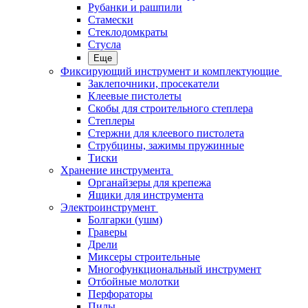
Рубанки и рашпили
Стамески
Стеклодомкраты
Стусла
Еще
Фиксирующий инструмент и комплектующие
Заклепочники, просекатели
Клеевые пистолеты
Скобы для строительного степлера
Степлеры
Стержни для клеевого пистолета
Струбцины, зажимы пружинные
Тиски
Хранение инструмента
Органайзеры для крепежа
Ящики для инструмента
Электроинструмент
Болгарки (ушм)
Граверы
Дрели
Миксеры строительные
Многофункциональный инструмент
Отбойные молотки
Перфораторы
Пилы