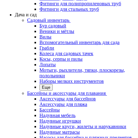
Фитинги для полипропиленовых труб
Фитинги для стальных труб
Дача и сад
Садовый инвентарь
Бур садовый
Веники и мётлы
Вилы
Вспомогательный инвентарь для сада
Грабли
Колеса для садовых тачек
Косы, серпы и пилы
Лопаты
Мотыги, рыхлители, тяпки, плоскорезы,
полольники
Наборы мелких инструментов
Еще
Бассейны и аксессуары для плавания
Аксессуары для бассейнов
Аксессуары для пляжа
Бассейны
Надувная мебель
Надувные игрушки
Надувные круги, жилеты и нарукавники
Надувные матрасы
Насосы для бассейна и пляжных предметов