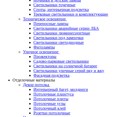
Ночники и детские лампы
Светильники точечные
Споты, интерьерная подсветка
Трековые светильники и комплектующие
Техническое освещение
Переносные лампы
Светильники аварийные серии ЛБА
Светильники люминесцентные
Светильники под лампочки
Светильники светодиодные
Фитолампы
Уличное освещение
Прожекторы
Садово-парковые светильники
Светильники на солнечной батарее
Светильники уличные серий рку и жку
Фасадная подсветка
Отделочные материалы
Декор потолка
Интерьерный багет, молдинги
Потолочные плинтуса
Потолочные плиты
Потолочные углы
Потолочный клей
Розетки потолочные