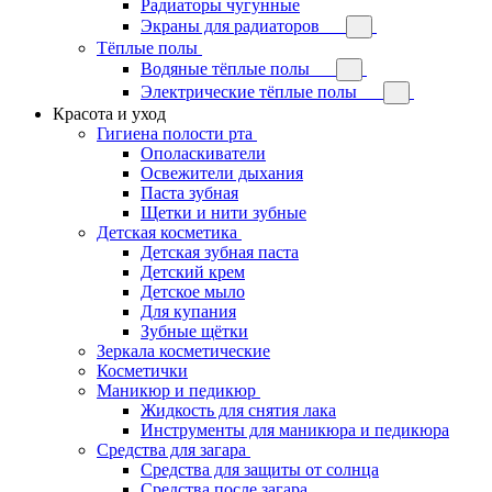
Радиаторы чугунные
Экраны для радиаторов
Тёплые полы
Водяные тёплые полы
Электрические тёплые полы
Красота и уход
Гигиена полости рта
Ополаскиватели
Освежители дыхания
Паста зубная
Щетки и нити зубные
Детская косметика
Детская зубная паста
Детский крем
Детское мыло
Для купания
Зубные щётки
Зеркала косметические
Косметички
Маникюр и педикюр
Жидкость для снятия лака
Инструменты для маникюра и педикюра
Средства для загара
Средства для защиты от солнца
Средства после загара