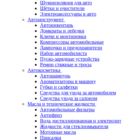
Шумоизоляция для авто
Щётки и очистители
Электроаксессуары в авто
Автоинструмент
Автоинвентарь
Домкраты и лебедки
Ключи и монтировки
Компрессоры автомобильные
Лампочки и предохранители
Набор автомобилиста
Пуско-зарядные устройства
Ремни стяжные и тросы
Автокосметика
Автошампунь
Ароматизаторы в машину
Губки и салфетки
Средства для ухода за автомобилем
Средства ухода за салоном
Масла и технические жидкости
Автомобильные фильтры
Антифриз
Вода дистиллированная и электролит
Жидкости для стеклоомывателя
Моторные масла
Присадки