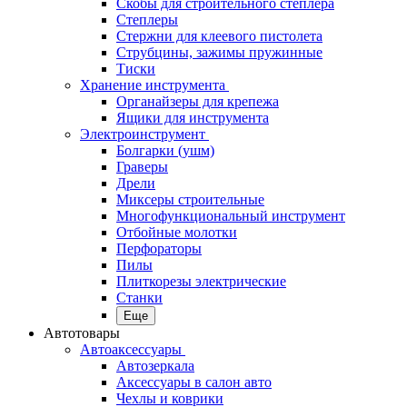
Скобы для строительного степлера
Степлеры
Стержни для клеевого пистолета
Струбцины, зажимы пружинные
Тиски
Хранение инструмента
Органайзеры для крепежа
Ящики для инструмента
Электроинструмент
Болгарки (ушм)
Граверы
Дрели
Миксеры строительные
Многофункциональный инструмент
Отбойные молотки
Перфораторы
Пилы
Плиткорезы электрические
Станки
Еще
Автотовары
Автоаксессуары
Автозеркала
Аксессуары в салон авто
Чехлы и коврики