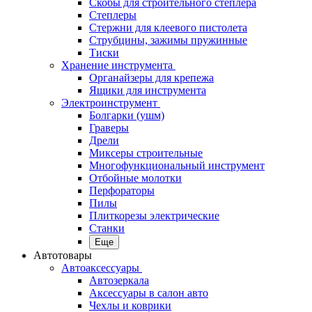
Скобы для строительного степлера
Степлеры
Стержни для клеевого пистолета
Струбцины, зажимы пружинные
Тиски
Хранение инструмента
Органайзеры для крепежа
Ящики для инструмента
Электроинструмент
Болгарки (ушм)
Граверы
Дрели
Миксеры строительные
Многофункциональный инструмент
Отбойные молотки
Перфораторы
Пилы
Плиткорезы электрические
Станки
Еще
Автотовары
Автоаксессуары
Автозеркала
Аксессуары в салон авто
Чехлы и коврики