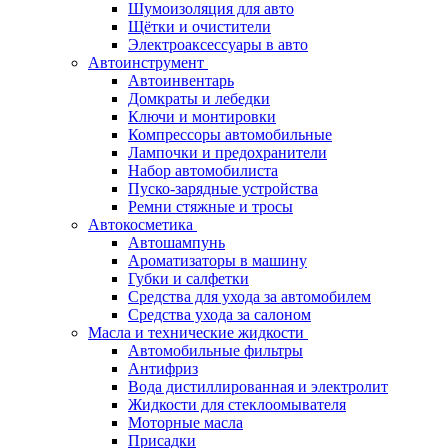
Шумоизоляция для авто
Щётки и очистители
Электроаксессуары в авто
Автоинструмент
Автоинвентарь
Домкраты и лебедки
Ключи и монтировки
Компрессоры автомобильные
Лампочки и предохранители
Набор автомобилиста
Пуско-зарядные устройства
Ремни стяжные и тросы
Автокосметика
Автошампунь
Ароматизаторы в машину
Губки и салфетки
Средства для ухода за автомобилем
Средства ухода за салоном
Масла и технические жидкости
Автомобильные фильтры
Антифриз
Вода дистиллированная и электролит
Жидкости для стеклоомывателя
Моторные масла
Присадки