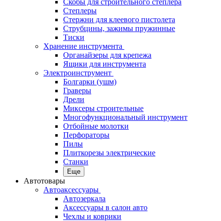
Скобы для строительного степлера
Степлеры
Стержни для клеевого пистолета
Струбцины, зажимы пружинные
Тиски
Хранение инструмента
Органайзеры для крепежа
Ящики для инструмента
Электроинструмент
Болгарки (ушм)
Граверы
Дрели
Миксеры строительные
Многофункциональный инструмент
Отбойные молотки
Перфораторы
Пилы
Плиткорезы электрические
Станки
Еще
Автотовары
Автоаксессуары
Автозеркала
Аксессуары в салон авто
Чехлы и коврики