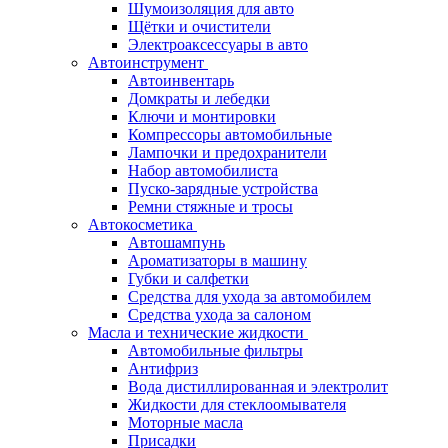
Шумоизоляция для авто
Щётки и очистители
Электроаксессуары в авто
Автоинструмент
Автоинвентарь
Домкраты и лебедки
Ключи и монтировки
Компрессоры автомобильные
Лампочки и предохранители
Набор автомобилиста
Пуско-зарядные устройства
Ремни стяжные и тросы
Автокосметика
Автошампунь
Ароматизаторы в машину
Губки и салфетки
Средства для ухода за автомобилем
Средства ухода за салоном
Масла и технические жидкости
Автомобильные фильтры
Антифриз
Вода дистиллированная и электролит
Жидкости для стеклоомывателя
Моторные масла
Присадки