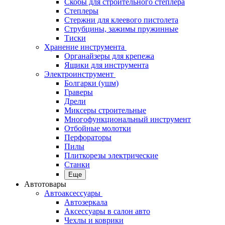
Скобы для строительного степлера
Степлеры
Стержни для клеевого пистолета
Струбцины, зажимы пружинные
Тиски
Хранение инструмента
Органайзеры для крепежа
Ящики для инструмента
Электроинструмент
Болгарки (ушм)
Граверы
Дрели
Миксеры строительные
Многофункциональный инструмент
Отбойные молотки
Перфораторы
Пилы
Плиткорезы электрические
Станки
Еще
Автотовары
Автоаксессуары
Автозеркала
Аксессуары в салон авто
Чехлы и коврики