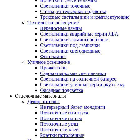
Ночники и детские лампы
Светильники точечные
Споты, интерьерная подсветка
Трековые светильники и комплектующие
Техническое освещение
Переносные лампы
Светильники аварийные серии ЛБА
Светильники люминесцентные
Светильники под лампочки
Светильники светодиодные
Фитолампы
Уличное освещение
Прожекторы
Садово-парковые светильники
Светильники на солнечной батарее
Светильники уличные серий рку и жку
Фасадная подсветка
Отделочные материалы
Декор потолка
Интерьерный багет, молдинги
Потолочные плинтуса
Потолочные плиты
Потолочные углы
Потолочный клей
Розетки потолочные