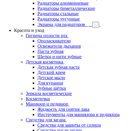
Радиаторы алюминиевые
Радиаторы биметаллические
Радиаторы стальные
Радиаторы чугунные
Экраны для радиаторов
Красота и уход
Гигиена полости рта
Ополаскиватели
Освежители дыхания
Паста зубная
Щетки и нити зубные
Детская косметика
Детская зубная паста
Детский крем
Детское мыло
Для купания
Зубные щётки
Зеркала косметические
Косметички
Маникюр и педикюр
Жидкость для снятия лака
Инструменты для маникюра и педикюра
Средства для загара
Средства для защиты от солнца
Средства после загара