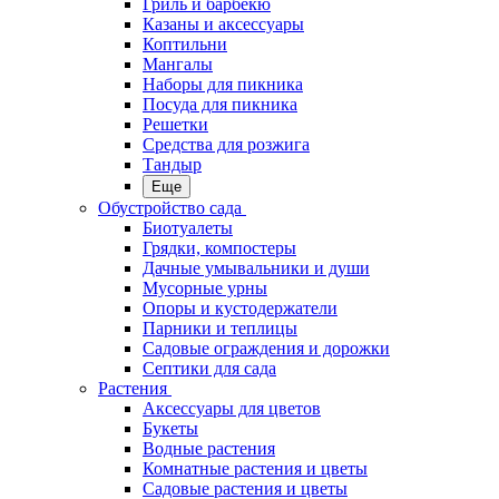
Гриль и барбекю
Казаны и аксессуары
Коптильни
Мангалы
Наборы для пикника
Посуда для пикника
Решетки
Средства для розжига
Тандыр
Еще
Обустройство сада
Биотуалеты
Грядки, компостеры
Дачные умывальники и души
Мусорные урны
Опоры и кустодержатели
Парники и теплицы
Садовые ограждения и дорожки
Септики для сада
Растения
Аксессуары для цветов
Букеты
Водные растения
Комнатные растения и цветы
Садовые растения и цветы