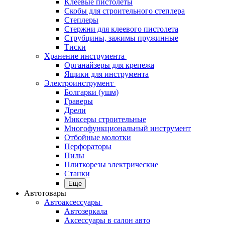
Клеевые пистолеты
Скобы для строительного степлера
Степлеры
Стержни для клеевого пистолета
Струбцины, зажимы пружинные
Тиски
Хранение инструмента
Органайзеры для крепежа
Ящики для инструмента
Электроинструмент
Болгарки (ушм)
Граверы
Дрели
Миксеры строительные
Многофункциональный инструмент
Отбойные молотки
Перфораторы
Пилы
Плиткорезы электрические
Станки
Еще
Автотовары
Автоаксессуары
Автозеркала
Аксессуары в салон авто