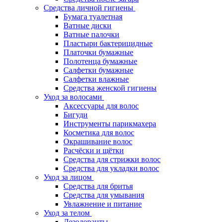
Средства личной гигиены
Бумага туалетная
Ватные диски
Ватные палочки
Пластыри бактерицидные
Платочки бумажные
Полотенца бумажные
Салфетки бумажные
Салфетки влажные
Средства женской гигиены
Уход за волосами
Аксессуары для волос
Бигуди
Инструменты парикмахера
Косметика для волос
Окрашивание волос
Расчёски и щётки
Средства для стрижки волос
Средства для укладки волос
Уход за лицом
Средства для бритья
Средства для умывания
Увлажнение и питание
Уход за телом
Дезодоранты