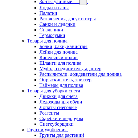
Зонты уличные
Лодки и сапы
Палатки
Развлечения, досуг и игры
Санки и ледянки
Спальники
Термосумки
Товары для полива
Бочки, баки, канистры
Лейки для полива
Капельный полив
Шланги для полива
Муфта, соединитель, адаптер
Распылители, дождеватели для полива
Опрыскиватель, триггер
Таймеры для полива
Товары для уборки снега
Движки для снега
Ледоходы для обуви
Лопаты снеговые
Реагенты
Скребки и ледорубы
Снегоуборщики
Грунт и удобрения
Грунты для растений