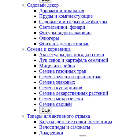
Садовый декор
Дорожки и покрытия
Пруды и комплектующие
Садовые и интерьерные фигуры
Светильники, фонари
Фигуры водоплавающие
Флюгеры
Фонтаны декоративные
Семена и корневища
Аксессуары для посадки семян
Лук севок и картофель семянной
Мицелии грибов
Семена газонных трав
Семена зелени и пряных трав
Семена злаковых
Семена кустарников
Семена лекарственных растений
Семена микрозелени
Семена овощей
Еще
Товары для активного отдыха
Батуты, детские горки, песочницы
Велосипеды и самокаты
Дождевики